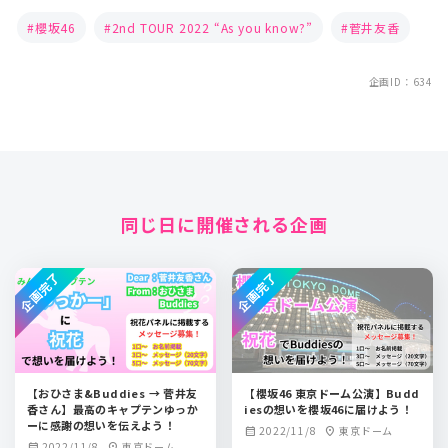
櫻坂46
2nd TOUR 2022 “As you know?”
菅井友香
企画ID：634
同じ日に開催される企画
企画完了
企画完了
【おひさま&Buddies → 菅井友
【櫻坂46 東京ドーム公演】Budd
香さん】最高のキャプテンゆっか
iesの想いを櫻坂46に届けよう！
ーに感謝の想いを伝えよう！
2022/11/8
東京ドーム
calendar_month
location_on
2022/11/8
東京ドーム
calendar_month
location_on