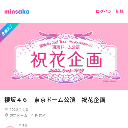
ログイン｜新規
企画完了
櫻坂４６ 東京ドーム公演 祝花企画
calendar_month
2022/11/8
location_on
東京ドーム 付近某所
主催者