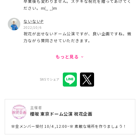
卒業後も変わりません。ステキな祝花を贈ってあげてく
ださい。m(_ _)m
ないないP
2022/10/6
祝花が出せないドーム公演ですが、良い企画ですね。微
力ながら賛同させていただきます。
もっと見る
keyboard_arrow_down
SNSでシェア
主催者
櫻坂 東京ドーム公演 祝花企画
🌸全メンバー受付 10/4 ,12:00~🌸 素敵な場所を作りましょう！