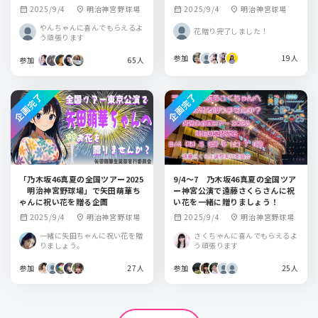
2025/9/4
明治神宮野球場
2025/9/4
明治神宮球場
calendar_month
location_on
calendar_month
location_on
やんちゃんに喜んでもらえるよ
花贈り完了しました！
う頑張ります
参加
19人
参加
65人
企画完了
企画完了
「乃木坂46真夏の全国ツアー2025
9/4～7 乃木坂46真夏の全国ツア
明治神宮野球場」で矢田萌華ち
ー神宮公演で遠藤さくらさんに祝
ゃんに祝い花を贈る企画
い花を一緒に贈りましょう！
2025/9/4
明治神宮野球場
2025/9/4
明治神宮野球場
calendar_month
location_on
calendar_month
location_on
一緒に矢田ちゃんに祝い花を贈
さくちゃんに喜んでもらえるよ
りましょう。
う頑張ります
参加
27人
参加
25人