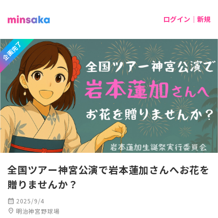
ログイン｜新規
企画完了
全国ツアー神宮公演で岩本蓮加さんへお花を
贈りませんか？
calendar_month
2025/9/4
location_on
明治神宮野球場