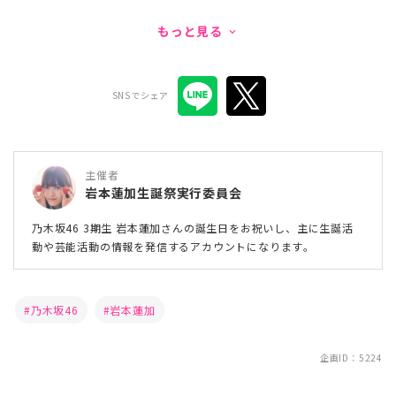
もっと見る
keyboard_arrow_down
SNSでシェア
主催者
岩本蓮加生誕祭実行委員会
乃木坂46 3期生 岩本蓮加さんの誕生日をお祝いし、主に生誕活
動や芸能活動の情報を発信するアカウントになります。
乃木坂46
岩本蓮加
企画ID：5224