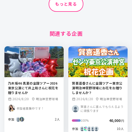
もっと見る
関連する企画
乃木坂46 真夏の全国ツアー2026
賀喜遥香さんに全国ツアー東京公
東京公演にて井上和さんに祝花を
演明治神宮野球場にお花をお贈り
贈りませんか
しませんか？
2026/8/20
明治神宮野球場
2026/8/20
明治神宮野球場
calendar_month
location_on
calendar_month
location_on
賀喜さんに喜んでもらえるよう
参加者募集中です！
に頑張ります
参加
2人
40,000
100%
円
参加
10人