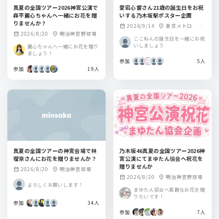
真夏の全国ツアー2026神宮公演で
愛宕心響さん21歳の誕生日をお祝
森平麗心ちゃんへ一緒にお花を贈
いする乃木坂駅ポスター企画
りませんか？
2026/9/14
東京メトロ 乃
calendar_month
location_on
2026/8/20
明治神宮野球場
calendar_month
location_on
木坂駅
ここねんの誕生日を一緒にお祝
いしましょう
麗心ちゃんへ一緒にお花を贈り
ましょう！
参加
5人
参加
19人
真夏の全国ツアーの神宮会場で林
乃木坂46真夏の全国ツアー2026神
瑠奈さんにお花を贈りませんか？
宮公演にてまゆたん協会へ祝花を
贈りませんか
2026/8/20
明治神宮球場
calendar_month
location_on
2026/8/20
明治神宮野球場
calendar_month
location_on
よろしくお願いします！
まゆたん協会へ素敵なお花を贈
りたいです！
参加
34人
参加
7人