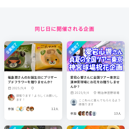
同じ日に開催される企画
企画完了
企画完了
福島潤さんのお誕生日にプリザー
愛宕心響さんに全国ツアー東京公
ブドフラワーを贈りませんか?
演神宮球場にお花をお贈りしませ
んか？
2025/9/4
calendar_month
location_on
2025/9/4
明治神宮野球場
calendar_month
location_on
頑張ります！よろしくお願いし
ます！
ここねんに喜んでもらえるよう
頑張ります
参加
12人
参加
13人