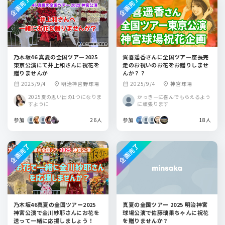
企画完了
企画完了
乃木坂46 真夏の全国ツアー2025
賀喜遥香さんに全国ツアー座長完
東京公演にて井上和さんに祝花を
走のお祝いのお花をお贈りしませ
贈りませんか
んか？？
2025/9/4
明治神宮野球場
2025/9/4
神宮球場
calendar_month
location_on
calendar_month
location_on
2025夏の思い出の1つになりま
かっきーに喜んでもらえるよう
すように
に頑張ります
参加
26人
参加
18人
企画完了
企画完了
乃木坂46真夏の全国ツアー2025
真夏の全国ツアー 2025 明治神宮
神宮公演で金川紗耶さんにお花を
球場公演で佐藤璃果ちゃんに祝花
送って一緒に応援しましょう！
を贈りませんか？