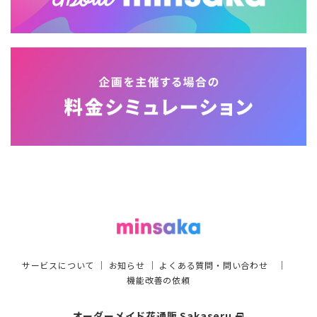
サービスについて
｜
お知らせ
｜
よくある質問・問い合わせ
｜
機能改善の依頼
オーダーメイド花通販 Sakaseru
select_window