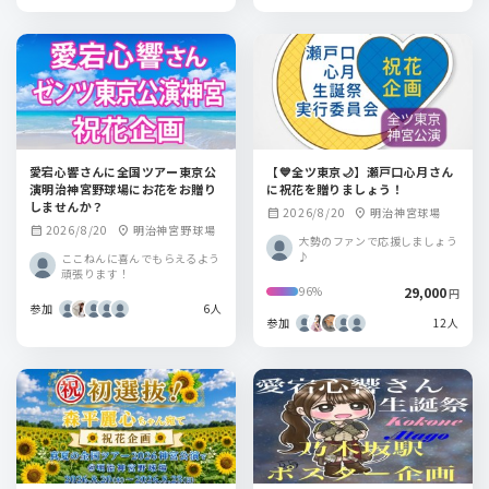
愛宕心響さんに全国ツアー東京公
【💙全ツ東京🌙】瀬戸口心月さん
演明治神宮野球場にお花をお贈り
に祝花を贈りましょう！
しませんか？
2026/8/20
明治神宮球場
calendar_month
location_on
2026/8/20
明治神宮野球場
calendar_month
location_on
大勢のファンで応援しましょう
♪
ここねんに喜んでもらえるよう
頑張ります！
29,000
96%
円
参加
6人
参加
12人