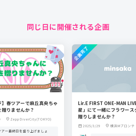
同じ日に開催される企画
企画完了
ジ】春ツアーで麻丘真央ちゃ
Lir.E FIRST ONE-MAN L
を贈りませんか？
星」にて一緒にフラワース
贈りしませんか？
9
location_on
Zepp DiverCity(TOKYO)
calendar_month
2025/3/29
location_on
横浜Mブロンテ
ツアー最終日を盛り上げましょ