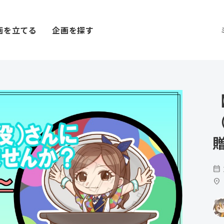
画を立てる
企画を探す
calendar_month
location_on