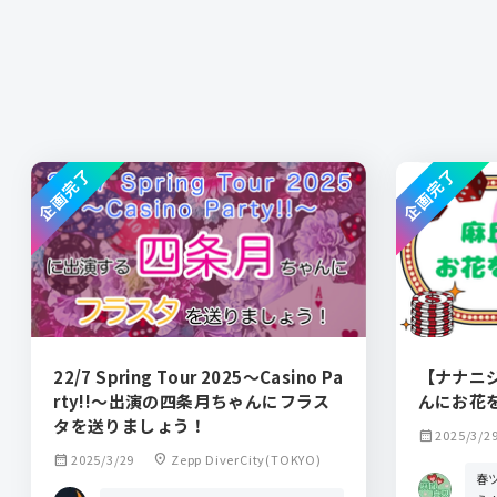
企画完了
企画完了
22/7 Spring Tour 2025〜Casino Pa
【ナナニ
rty!!〜出演の四条月ちゃんにフラス
んにお花
タを送りましょう！
calendar_month
2025/3/2
calendar_month
2025/3/29
location_on
Zepp DiverCity(TOKYO)
春