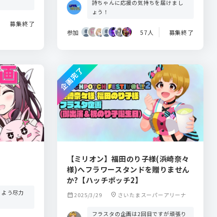
詩ちゃんに応援の気持ちを届けまし
ょう！
募集終了
参加
57人
募集終了
企画完了
【ミリオン】福田のり子様(浜崎奈々
様)へフラワースタンドを贈りません
か?【ハッチポッチ2】
るよう尽力
calendar_month
2025/3/29
location_on
さいたまスーパーアリーナ
フラスタの企画は2回目ですが頑張り