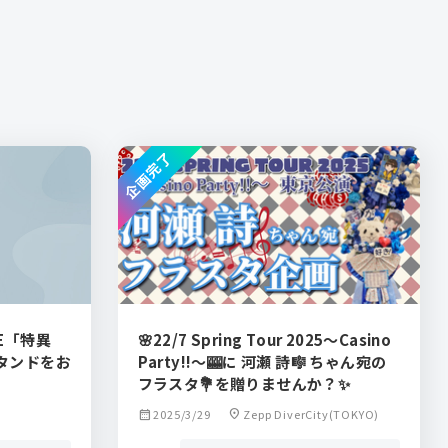
企画完了
IVE「特異
🌸22/7 Spring Tour 2025〜Casino
タンドをお
Party!!〜🎰に 河瀬 詩🎼 ちゃん宛の
フラスタ💐を贈りませんか？✨
calendar_month
2025/3/29
location_on
Zepp DiverCity(TOKYO)