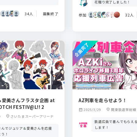
！
花贈り完了しました！
34人
募集終了
参加
32人
企画完了
愛美さんフラスタ企画 at
AZ列車を走らせよう！
TCH FESTIV@L!! 2
calendar_month
2025/3/29
location_on
関東鉄道常総線
9
location_on
さいたまスーパーアリーナ
鉄道広告で喜んでもらえ
します！
さんでジュリア＆愛美さんを応援
よう！