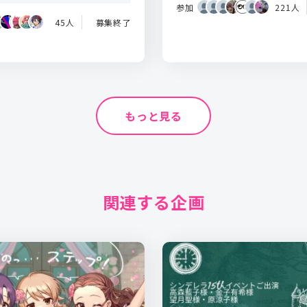
参加
221人
45人
募集終了
もっと見る
関連する企画