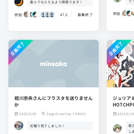
う
喜んでもらえるよう頑張ります！
参加
参加
47人
募集終了
企画完了
企画完了
相川奈央さんにフラスタを送りません
ジュリア＆
か
HOTCHPO
calendar_month
2025/3/29
location_on
Zepp DiverCity TOKYO(ゼ
calendar_month
2025/3/2
ップ ダイバーシティ トウキョ
ウ)
皆
花贈り完了しました！
し