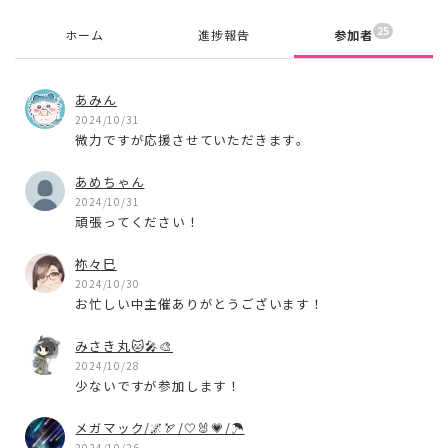
25
ホーム
進捗報告
参加者
あみん
2024/10/31
微力ですが応援させていただきます。
あめちゃん
2024/10/31
頑張ってください！
祢々巳
2024/10/30
お忙しい中主催ありがとうございます！
みさき丸🐱🎤🎨
2024/10/28
少ないですが参加します！
メガマック/🌌🏹/🤍🐰💗/☂
2024/10/26