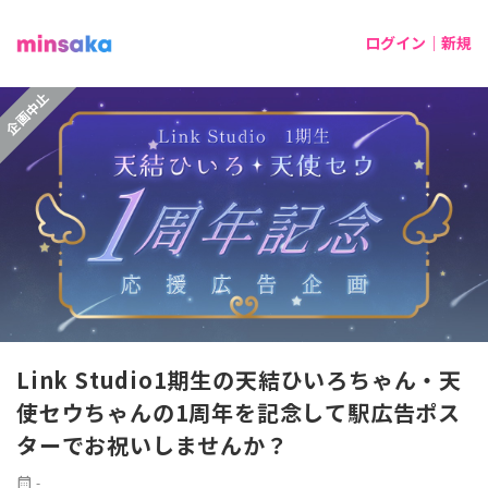
ログイン｜新規
企画中止
Link Studio1期生の天結ひいろちゃん・天
使セウちゃんの1周年を記念して駅広告ポス
ターでお祝いしませんか？
calendar_month
-