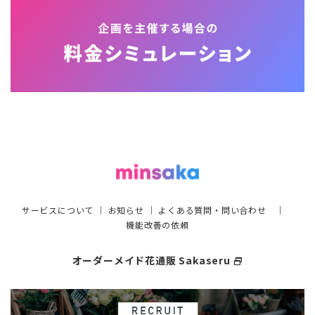
サービスについて
｜
お知らせ
｜
よくある質問・問い合わせ
｜
機能改善の依頼
オーダーメイド花通販 Sakaseru
select_window