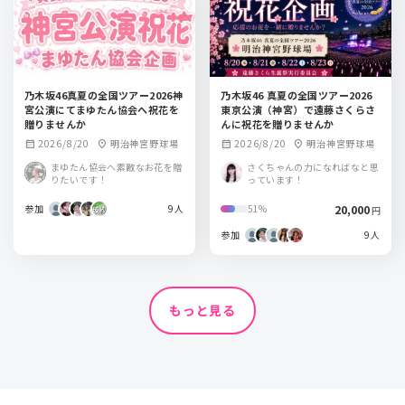
乃木坂46真夏の全国ツアー2026神
乃木坂46 真夏の全国ツアー2026
宮公演にてまゆたん協会へ祝花を
東京公演（神宮）で遠藤さくらさ
贈りませんか
んに祝花を贈りませんか
2026/8/20
明治神宮野球場
2026/8/20
明治神宮野球場
calendar_month
location_on
calendar_month
location_on
まゆたん協会へ素敵なお花を贈
さくちゃんの力になればなと思
りたいです！
っています！
参加
9人
20,000
51%
円
参加
9人
もっと見る