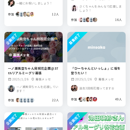
一緒にお祝いしましょう！
さくちゃんをみんなで応援しま
しょう！
参加
12人
参加
16人
企画完了
募集終了
一ノ瀬美空ちゃん宛祝花企画@37
「ひーちゃんといっしょ」に坂を
thリアルミーグリ幕張
登りたい！
2025/1/26
幕張メッセ
2025/1/26
幕張メッセ
calendar_month
location_on
calendar_month
location_on
一ノ瀬美空ちゃんを応援してい
過去3回祝花贈ってます🌼
ます！
参加
49人
参加
22人
企画完了
企画完了