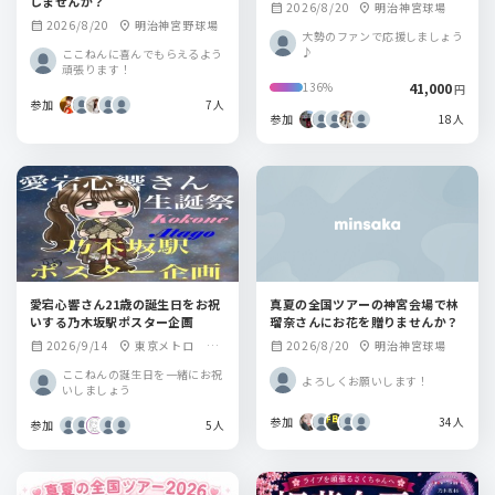
しませんか？
2026/8/20
明治神宮球場
calendar_month
location_on
2026/8/20
明治神宮野球場
calendar_month
location_on
大勢のファンで応援しましょう
♪
ここねんに喜んでもらえるよう
頑張ります！
41,000
136%
円
参加
7人
参加
18人
愛宕心響さん21歳の誕生日をお祝
真夏の全国ツアーの神宮会場で林
いする乃木坂駅ポスター企画
瑠奈さんにお花を贈りませんか？
2026/9/14
東京メトロ 乃
2026/8/20
明治神宮球場
calendar_month
location_on
calendar_month
location_on
木坂駅
ここねんの誕生日を一緒にお祝
よろしくお願いします！
いしましょう
参加
34人
参加
5人