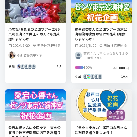
乃木坂46 真夏の全国ツアー2026
賀喜遥香さんに全国ツアー東京公
東京公演にて井上和さんに祝花を
演明治神宮野球場にお花をお贈り
贈りませんか
しませんか？
2026/8/20
明治神宮野球場
2026/8/20
明治神宮野球場
calendar_month
location_on
calendar_month
location_on
賀喜さんに喜んでもらえるよう
参加者募集中です！
に頑張ります
参加
8人
40,000
100%
円
参加
10人
愛宕心響さんに全国ツアー東京公
【💙全ツ東京🌙】瀬戸口心月さん
演明治神宮野球場にお花をお贈り
に祝花を贈りましょう！