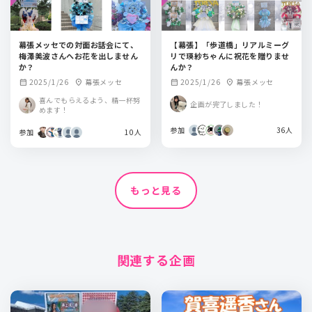
幕張メッセでの対面お話会にて、
【幕張】「歩道橋」リアルミーグ
梅澤美波さんへお花を出しません
リで瑛紗ちゃんに祝花を贈りませ
か？
んか？
2025/1/26
幕張メッセ
2025/1/26
幕張メッセ
calendar_month
location_on
calendar_month
location_on
喜んでもらえるよう、精一杯努
企画が完了しました！
めます！
参加
36人
参加
10人
もっと見る
関連する企画