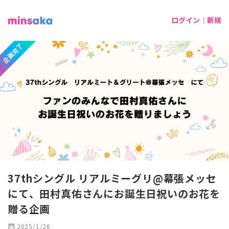
ログイン｜新規
企画完了
37thシングル リアルミーグリ@幕張メッセ
にて、田村真佑さんにお誕生日祝いのお花を
贈る企画
calendar_month
2025/1/26