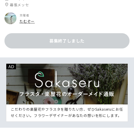
location_on
幕張メッセ
主催者
たむぞー
募集終了しました
こだわりの楽屋花やフラスタを贈りたい方、ぜひSakaseruにお任
せください。フラワーデザイナーがあなたの想いを形にします。