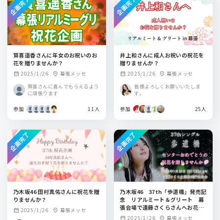
企画完了
企画完了
賀喜遥香さんに年女のお祝いのお
井上和さんに成人お祝いの祝花を
花を贈りませんか？
贈りませんか？
2025/1/26
幕張メッセ
2025/1/26
幕張メッセ
calendar_month
location_on
calendar_month
location_on
賀喜さんに喜んでもらえるよう
皆様よろしくお願いいたしま
に頑張ります
す。
参加
11人
参加
25人
企画完了
企画完了
乃木坂46 田村真佑さんに祝花を贈
乃木坂46 37th「歩道橋」発売記
りませんか？
念 リアルミート＆グリート 幕
張会場で遠藤さくらさんへお花を
2025/1/26
幕張メッセ
calendar_month
location_on
一緒に贈りませんか
2025/1/26
幕張メッセ
calendar_month
location_on