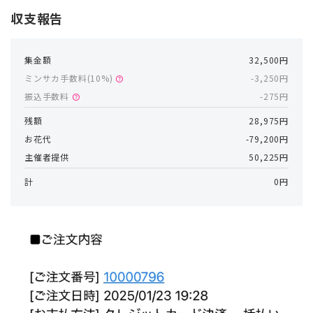
収支報告
集金額
32,500円
ミンサカ手数料(
10
%)
-3,250円
help
振込手数料
-275円
help
残額
28,975円
お花代
-79,200円
主催者提供
50,225円
計
0円