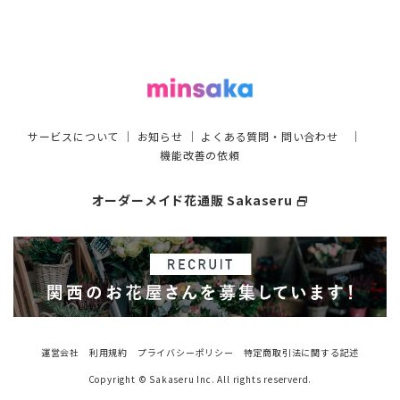
サービスについて
｜
お知らせ
｜
よくある質問・問い合わせ
｜
機能改善の依頼
オーダーメイド花通販 Sakaseru
select_window
運営会社
利用規約
プライバシーポリシー
特定商取引法に関する記述
Copyright © Sakaseru Inc. All rights reserverd.