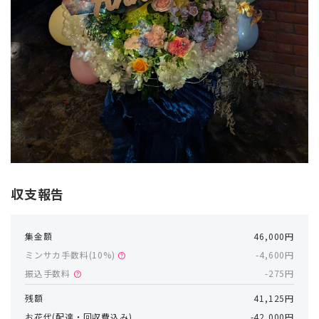
収支報告
集金額
46,000円
ミンサカ手数料(
10
%)
-4,600円
help
振込手数料
-275円
help
残額
41,125円
お花代(配達・回収費込み)
-42,000円