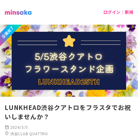
ログイン｜新規
企画完了
LUNKHEAD渋谷クアトロをフラスタでお祝
いしませんか？
calendar_month
2024/5/5
location_on
渋谷CLUB QUATTRO