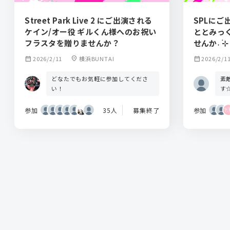
Street Park Live 2 にご出演される
SPLにご
ケイン/オー役 ギルくん様へのお祝い
ととみっ
フラスタを贈りませんか？
せんか˖ ࣪⊹
calendar_month
2026/2/11
location_on
横浜BUNTAI
calendar_month
2026/2/1
どなたでもお気軽に参加してくださ
素
い！
す
参加
35人
募集終了
参加