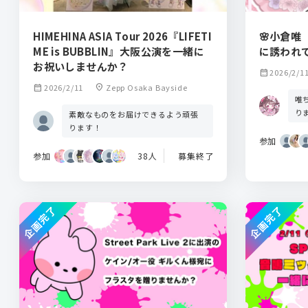
HIMEHINA ASIA Tour 2026『LIFETI
🌸小倉唯
ME is BUBBLIN』大阪公演を一緒に
に誘われ
お祝いしませんか？
calendar_month
2026/2/1
calendar_month
2026/2/11
location_on
Zepp Osaka Bayside
唯
り
素敵なものをお届けできるよう頑張
ります！
参加
参加
38人
募集終了
企画完了
企画完了