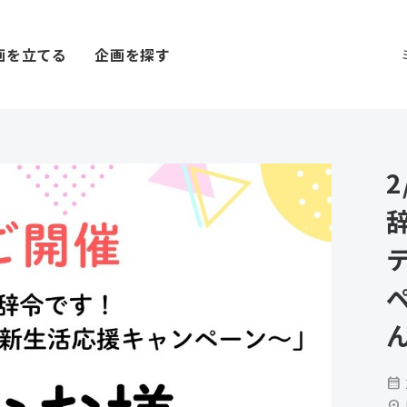
画を立てる
企画を探す
calendar_month
location_on