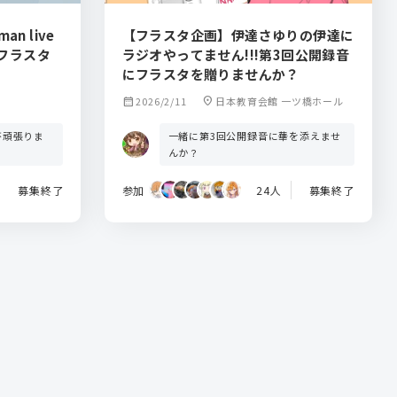
n live
【フラスタ企画】伊達さゆりの伊達に
」にフラスタ
ラジオやってません!!!第3回公開録音
にフラスタを贈りませんか？
calendar_month
2026/2/11
location_on
日本教育会館 一ツ橋ホール
杯頑張りま
一緒に第3回公開録音に華を添えませ
んか？
募集終了
参加
24人
募集終了