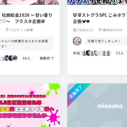
 社員総会2026 ～甘い香り
🦊🐰ストグラSPL こみタ
て♡～ フラスタ企画🌸
企画🐒🍁
1
location_on
パルテノン多摩
calendar_month
2026/2/11
location_on
横浜BUNTAI
ちゃんへの感謝を伝えるため頑張
花贈り完了しました！
ます！
参加
55人
88人
募集終了
企画完了