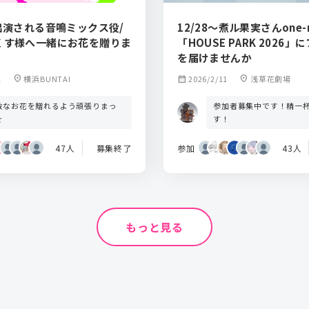
出演される音鳴ミックス役/
12/28〜煮ル果実さんone-ma
くす様へ一緒にお花を贈りま
「HOUSE PARK 2026
を届けませんか
1
location_on
横浜BUNTAI
calendar_month
2026/2/11
location_on
浅草花劇場
敵なお花を贈れるよう頑張りまっ
参加者募集中です！精一
☆
す！
47人
募集終了
参加
43人
もっと見る