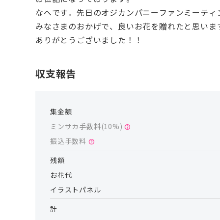
なへです。先日のオジカンパニーファンミーティ
みなさまのおかげで、良いお花を贈れたと思いま
ありがとうございました！！
収支報告
集金額
ミンサカ手数料(
10
%)
help
振込手数料
help
残額
お花代
イラストパネル
計