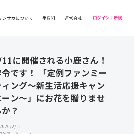
ログイン｜新規
ミンサカについて
手数料
運営会社
2/11に開催される小鹿さん！
辞令です！ 「定例ファンミー
ティング～新生活応援キャン
ペーン〜」にお花を贈りませ
んか？
2026/2/11
R’sアートコート