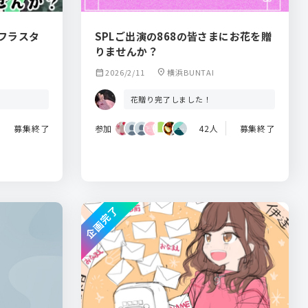
ラフラスタ
SPLご出演の868の皆さまにお花を贈
りませんか？
calendar_month
2026/2/11
location_on
横浜BUNTAI
花贈り完了しました！
募集終了
参加
42人
募集終了
企画完了