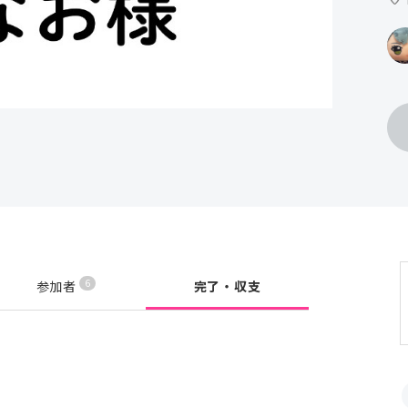
6
参加者
完了・収支