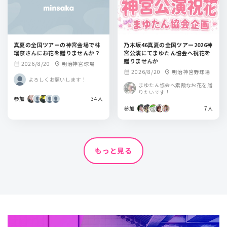
真夏の全国ツアーの神宮会場で林
乃木坂46真夏の全国ツアー2026神
瑠奈さんにお花を贈りませんか？
宮公演にてまゆたん協会へ祝花を
贈りませんか
2026/8/20
明治神宮球場
calendar_month
location_on
2026/8/20
明治神宮野球場
calendar_month
location_on
よろしくお願いします！
まゆたん協会へ素敵なお花を贈
りたいです！
参加
34人
参加
7人
もっと見る