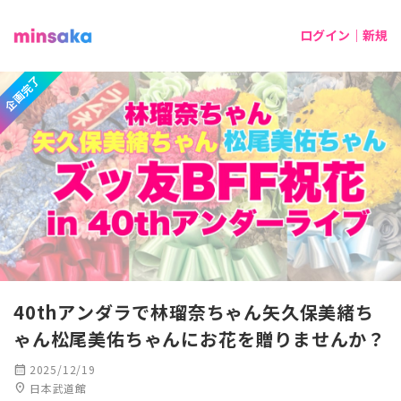
ログイン｜新規
企画完了
40thアンダラで林瑠奈ちゃん矢久保美緒ち
ゃん松尾美佑ちゃんにお花を贈りませんか？
calendar_month
2025/12/19
location_on
日本武道館