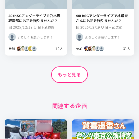
40thSGアンダーライブで乃木坂
40thSGアンダーライブで林瑠奈
軽音部にお花を贈りませんか？
さんにお花を贈りませんか？
2025/12/19
日本武道館
2025/12/19
日本武道館
calendar_month
location_on
calendar_month
location_on
よろしくお願いします！
よろしくお願いします！
参加
19人
参加
31人
もっと見る
関連する企画