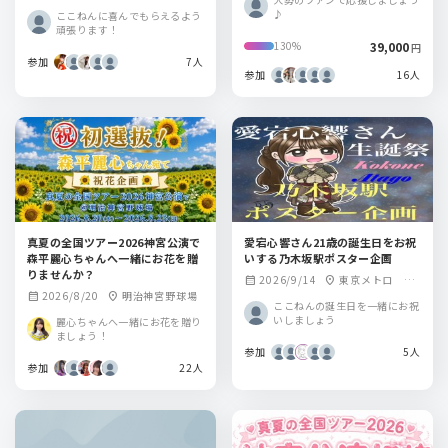
♪
ここねんに喜んでもらえるよう
頑張ります！
39,000
130%
円
参加
7人
参加
16人
真夏の全国ツアー2026神宮公演で
愛宕心響さん21歳の誕生日をお祝
森平麗心ちゃんへ一緒にお花を贈
いする乃木坂駅ポスター企画
りませんか？
2026/9/14
東京メトロ 乃
calendar_month
location_on
2026/8/20
明治神宮野球場
calendar_month
location_on
木坂駅
ここねんの誕生日を一緒にお祝
いしましょう
麗心ちゃんへ一緒にお花を贈り
ましょう！
参加
5人
参加
22人