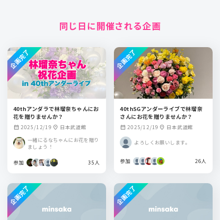
同じ日に開催される企画
企画完了
企画完了
40thアンダラで林瑠奈ちゃんにお
40thSGアンダーライブで林瑠奈
花を贈りませんか？
さんにお花を贈りませんか？
2025/12/19
日本武道館
2025/12/19
日本武道館
calendar_month
location_on
calendar_month
location_on
一緒にるなちゃんにお花を贈り
よろしくお願いします。
ましょう！
参加
26人
参加
35人
企画完了
企画完了