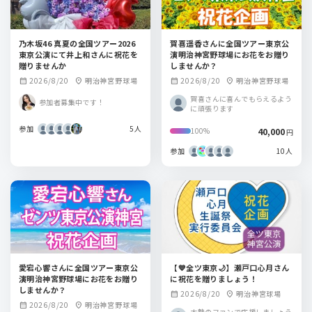
乃木坂46 真夏の全国ツアー2026
賀喜遥香さんに全国ツアー東京公
東京公演にて井上和さんに祝花を
演明治神宮野球場にお花をお贈り
贈りませんか
しませんか？
2026/8/20
明治神宮野球場
2026/8/20
明治神宮野球場
calendar_month
location_on
calendar_month
location_on
賀喜さんに喜んでもらえるよう
参加者募集中です！
に頑張ります
参加
5人
40,000
100%
円
参加
10人
愛宕心響さんに全国ツアー東京公
【💙全ツ東京🌙】瀬戸口心月さん
演明治神宮野球場にお花をお贈り
に祝花を贈りましょう！
しませんか？
2026/8/20
明治神宮球場
calendar_month
location_on
2026/8/20
明治神宮野球場
calendar_month
location_on
大勢のファンで応援しましょう