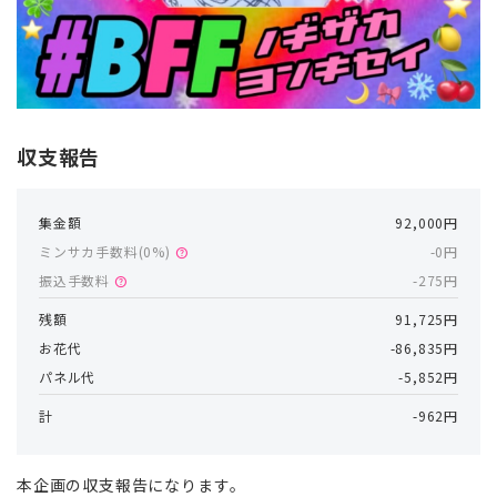
収支報告
集金額
92,000円
ミンサカ手数料(
0
%)
-0円
help
振込手数料
-275円
help
残額
91,725円
お花代
-86,835円
パネル代
-5,852円
計
-962円
本企画の収支報告になります。