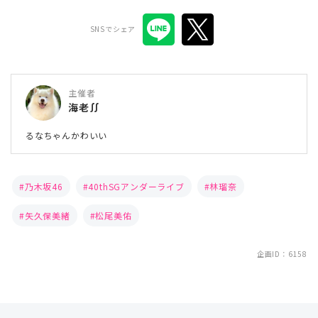
SNSでシェア
主催者
海老∬
るなちゃんかわいい
乃木坂46
40thSGアンダーライブ
林瑠奈
矢久保美緒
松尾美佑
企画ID：6158