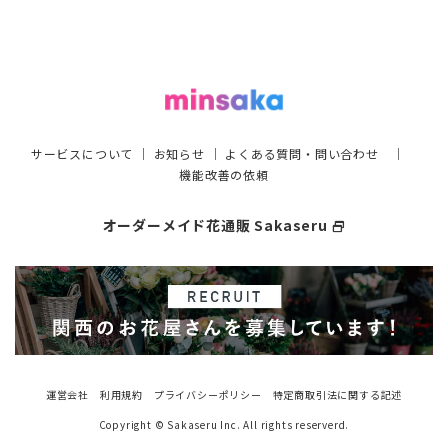
サービスについて
｜
お知らせ
｜
よくある質問・問い合わせ
｜
機能改善の依頼
オーダーメイド花通販 Sakaseru
select_window
運営会社
利用規約
プライバシーポリシー
特定商取引法に関する記述
Copyright © Sakaseru Inc. All rights reserverd.