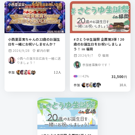
小西夏菜実ちゃんの22歳のお誕生
#さとうゆ生誕祭 企画第3弾！20
日を一緒にお祝いしませんか？
歳のお誕生日をお祝いしましょ
う！ in 福岡
2026/9/28
都内の駅
calendar_month
location_on
2026/9/7
福岡
calendar_month
location_on
小西への誕生日広告を一緒に送
りましょう！
参加者募集中です！
参加
12人
31,500
42%
円
参加
10人