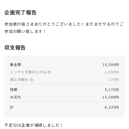
企画完了報告
参加者の皆さまありがとうございました！まだまだやるのでご
参加お願い致します！
収支報告
集金額
10,500円
ミンサカ手数料(
10
%)
-1,050円
help
振込手数料
-275円
help
残額
9,175円
お花代
-15,500円
計
-6,325円
不足分は主催が補填しました！