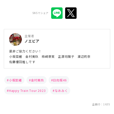
SNSでシェア
主催者
ノエビア
是非ご協力ください！
小坂菜緒 金村美玖 柿崎芽実 正源司陽子 渡辺莉奈
佐藤優羽推しです
小坂菜緒
金村美玖
日向坂46
Happy Train Tour 2023
なおみく
企画ID：1635