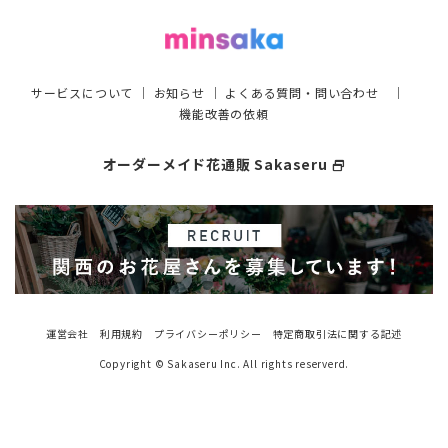
サービスについて
｜
お知らせ
｜
よくある質問・問い合わせ
｜
機能改善の依頼
オーダーメイド花通販 Sakaseru
select_window
運営会社
利用規約
プライバシーポリシー
特定商取引法に関する記述
Copyright © Sakaseru Inc. All rights reserverd.