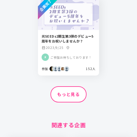
企画完了
元SEEDs2期生第3弾のデビュー5
周年をお祝いしませんか？
2023/9/25
calendar_month
location_on
ご参加お待ちしております！
参加
152人
もっと見る
関連する企画