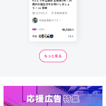
#さとうゆ生誕祭 企画第1弾！20
歳のお誕生日をお祝いしましょ
う！ in 宮崎
2026/9/5
宮崎県某所
calendar_month
location_on
参加者募集中です！
40,500
62%
円
参加
10人
もっと見る