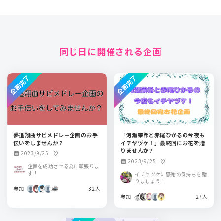
同じ日に開催される企画
企画完了
企画完了
夢追翔曲サビメドレー企画のお手
「河瀬茉希と赤尾ひかるの今夜も
伝いをしませんか？
イチヤヅケ！」最終回にお花を贈
りませんか？
2023/9/25
calendar_month
location_on
2023/9/25
calendar_month
location_on
企画を成功させる為に頑張りま
す！
イチヤヅケに感謝の気持ちを贈
りましょう！
参加
32人
参加
27人