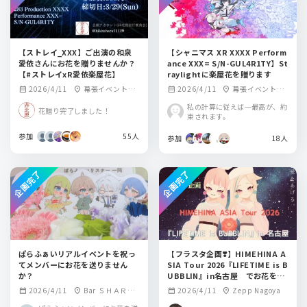
【ストレイ_XXX】ご出演の和泉
【シャニマス XR XXXX Perform
愛依さんにお花を贈りませんか？
ance XXX= S/N-GUL4R1TY】St
【#ストレイxR愛依楽屋花】
raylightに楽屋花を贈ります
2026/4/11
幕張イベントホ
2026/4/11
幕張イベントホ
calendar_month
location_on
calendar_month
location_on
ール
ール
私の計算に従えば─最高が、約
花贈り完了しました！
束されます。
参加
55人
参加
18人
企画完了
企画完了
ぱらふぁいリアルイベントを祝っ
【フラスタ企画❣️】HIMEHINA A
てメンバーにお花を送りません
SIA Tour 2026『LIFETIME is B
か？
UBBLIN』in名古屋 でお花を贈
りませんか？
2026/4/11
Bar ＳＨＡＲＥ
2026/4/11
Zepp Nagoya
calendar_month
location_on
calendar_month
location_on
ＴＡＢＬＥ