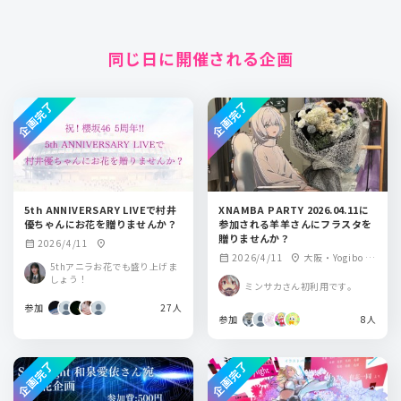
同じ日に開催される企画
企画完了
企画完了
5th ANNIVERSARY LIVEで村井
XNAMBA PARTY 2026.04.11に
優ちゃんにお花を贈りませんか？
参加される羊羊さんにフラスタを
贈りませんか？
2026/4/11
calendar_month
location_on
2026/4/11
大阪・Yogibo M
calendar_month
location_on
5thアニラお花でも盛り上げま
ETA VALLEY
しょう！
ミンサカさん初利用です。
参加
27人
参加
8人
企画完了
企画完了