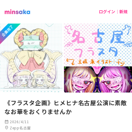
ログイン｜新規
企画完了
《フラスタ企画》ヒメヒナ名古屋公演に素敵
なお華をおくりませんか
calendar_month
2026/4/11
location_on
Zepp名古屋