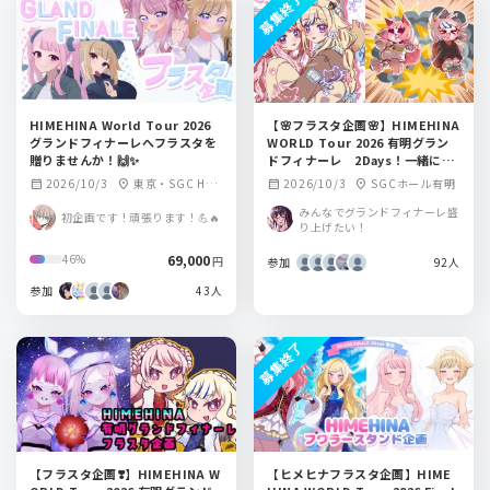
募集終了
HIMEHINA World Tour 2026
【🌸フラスタ企画🌸】HIMEHINA
グランドフィナーレへフラスタを
WORLD Tour 2026 有明グラン
贈りませんか！🙌✨
ドフィナーレ 2Days！一緒に盛
り上げませんか🌸
2026/10/3
東京・SGC HAL
2026/10/3
SGCホール有明
calendar_month
location_on
calendar_month
location_on
L ARIAKE
みんなでグランドフィナーレ盛
初企画です！頑張ります！💪🔥
り上げたい！
69,000
46%
円
参加
92人
参加
43人
募集終了
【フラスタ企画❣️】HIMEHINA W
【ヒメヒナフラスタ企画】HIME