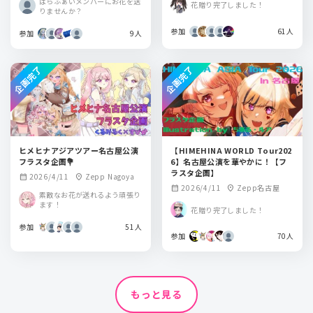
ぱらふぁいメンバーにお花を送
花贈り完了しました！
りませんか？
参加
61人
参加
9人
企画完了
企画完了
ヒメヒナアジアツアー名古屋公演
【HIMEHINA WORLD Tour202
フラスタ企画💐
6】名古屋公演を華やかに！【フ
ラスタ企画】
2026/4/11
Zepp Nagoya
calendar_month
location_on
2026/4/11
Zepp名古屋
calendar_month
location_on
素敵なお花が送れるよう頑張り
ます！
花贈り完了しました！
参加
51人
参加
70人
もっと見る