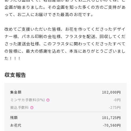
企画が始まりました。その企画を知った多くの方のご支持があ
って、お二人にお届けできた最高のお花です。
改めてご支援いただいた皆様、お花を作ってくださったデザイ
ナー様、パネル印刷の会社様、フラスタを配送、回収してくだ
さった運送会社様、このフラスタに関わってくださったすべて
の皆様に、最大の感謝を込めて、本当にありがとうございまし
た！！！
収支報告
集金額
102,000円
ミンサカ手数料(
0
%)
-0円
help
振込手数料
-275円
help
残額
101,725円
お花代
-70,560円