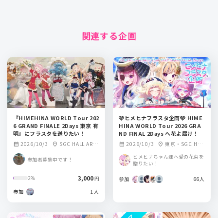
関連する企画
『HIMEHINA WORLD Tour 202
🩷ヒメヒナフラスタ企画🩵 HIME
6 GRAND FINALE 2Days 東京 有
HINA WORLD Tour 2026 GRA
明』にフラスタを送りたい！
ND FINAL 2Days へ花よ届け！
2026/10/3
SGC HALL ARIA
2026/10/3
東京・SGC HAL
calendar_month
location_on
calendar_month
location_on
KE
L ARIAKE
ヒメヒナちゃん達へ愛の花束を
参加者募集中です！
贈りたい！
3,000
2%
円
参加
66人
参加
1人