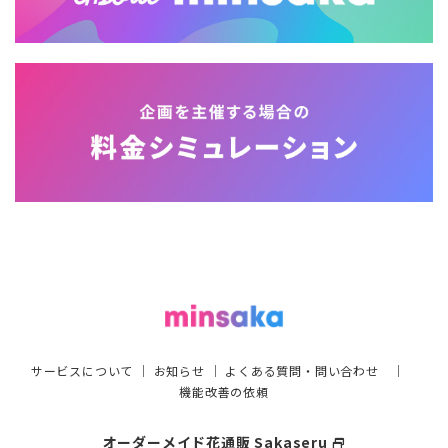
サービスについて
｜
お知らせ
｜
よくある質問・問い合わせ
｜
機能改善の依頼
オーダーメイド花通販 Sakaseru
select_window