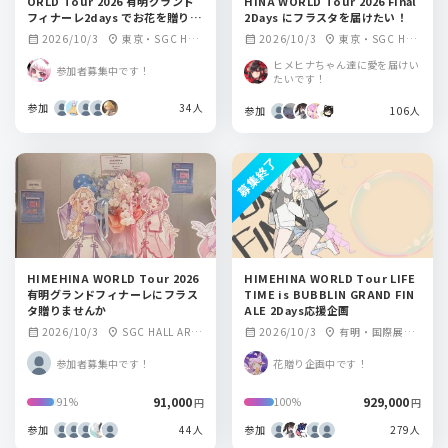
ORLD Tour 2026 有明グランド
HINA WORLD Tour 2026 Final
フィナーレ2days でお花を贈りま
2Days にフラスタを届けたい！
せんか？
2026/10/3
東京・SGC HAL
2026/10/3
東京・SGC HAL
calendar_month
location_on
calendar_month
location_on
L ARIAKE
L ARIAKE
ヒメヒナちゃん達に愛を届けい
参加者募集中です！
たいです！
参加
34人
参加
106人
募集終了
HIMEHINA WORLD Tour 2026
HIMEHINA WORLD Tour LIFE
有明グランドフィナーレにフラス
TIME is BUBBLIN GRAND FIN
タ贈りませんか
ALE 2Days応援企画
2026/10/3
SGC HALL ARIA
2026/10/3
有明・国際展示
calendar_month
location_on
calendar_month
location_on
KE
場・お台場エリア
参加者募集中です！
花贈り企画中です！
91,000
929,000
91%
100%
円
円
参加
44人
参加
279人