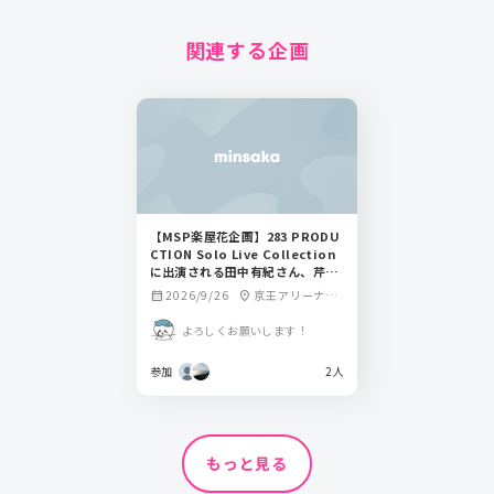
関連する企画
【MSP楽屋花企画】283 PRODU
CTION Solo Live Collection
に出演される田中有紀さん、芹沢
あさひさん宛
2026/9/26
京王アリーナTO
calendar_month
location_on
KYO
よろしくお願いします！
参加
2人
もっと見る