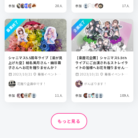
参加
20人
参加
17人
募集終了
企画完了
シャニマス5.5周年ライブ【星が見
【楽屋花企画】シャニマス5.5th
上げた空】結名美月さん・幽谷霧
ライブにご出演されるストレイラ
子さんへお花を贈りませんか？
イトの皆様へお花を贈りません
か？
2023/10/21
幕張イベントホ
2023/10/21
幕張イベントホ
calendar_month
location_on
calendar_month
location_on
ール
ール
花贈り企画中です！
がんばります！
参加
11人
参加
109人
もっと見る