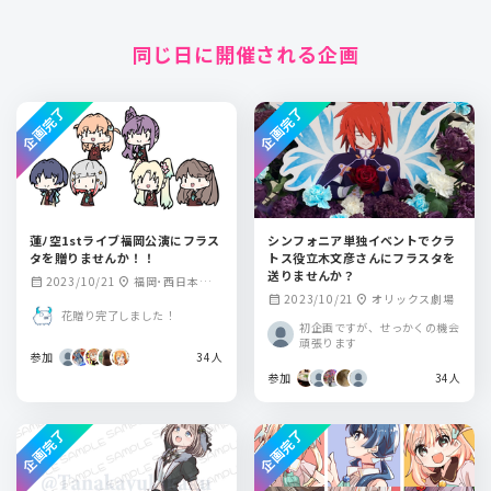
同じ日に開催される企画
企画完了
企画完了
蓮ﾉ空1stライブ福岡公演にフラス
シンフォニア単独イベントでクラ
タを贈りませんか！！
トス役立木文彦さんにフラスタを
送りませんか？
2023/10/21
福岡･西日本総合
calendar_month
location_on
2023/10/21
オリックス劇場
calendar_month
location_on
展示場 新館
花贈り完了しました！
初企画ですが、せっかくの機会
頑張ります
参加
34人
参加
34人
企画完了
企画完了