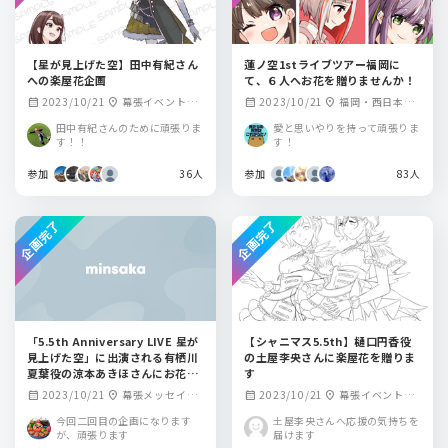
【星が見上げた空】田中有紀さん
蓮ノ空1stライブツアー福岡に
への楽屋花企画
て、６人へお花を贈りませんか！
2023/10/21
幕張イベントホ
2023/10/21
福岡・西日本総
calendar_month
location_on
calendar_month
location_on
ール
合展示場 新館
田中有紀さんのために頑張りま
愛と思いやりを持って頑張りま
す！！
す！
参加
36人
参加
83人
企画完了
企画完了
「5.5th Anniversary LIVE 星が
【シャニマス5.5th】樋口円香役
見上げた空」に出演される有栖川
の土屋李央さんに楽屋花を贈りま
夏葉役の涼本あきほさんにお花を
す
贈りませんか？
2023/10/21
幕張メッセイベ
2023/10/21
幕張イベントホ
calendar_month
location_on
calendar_month
location_on
ントホール
ール
今回二回目の企画になります
土屋李央さんへ応援の気持ちを
が、頑張ります
届けます