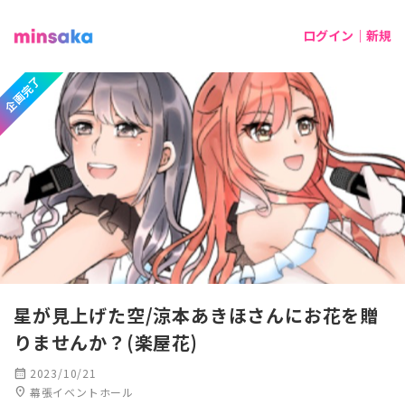
ログイン｜新規
企画完了
星が見上げた空/涼本あきほさんにお花を贈
りませんか？(楽屋花)
calendar_month
2023/10/21
location_on
幕張イベントホール