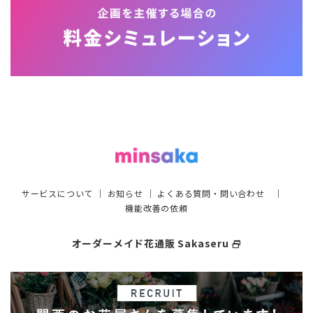
サービスについて
｜
お知らせ
｜
よくある質問・問い合わせ
｜
機能改善の依頼
オーダーメイド花通販 Sakaseru
select_window