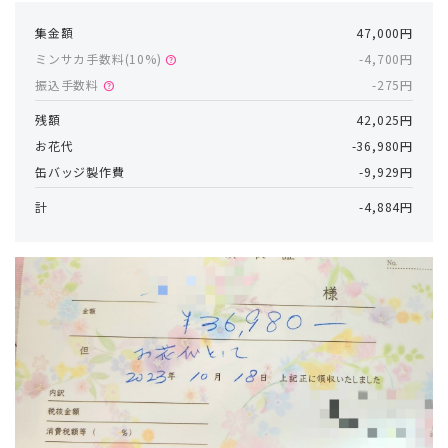
集金額
47,000円
ミンサカ手数料(
10
%)
-4,700円
help
振込手数料
-275円
help
残額
42,025円
お花代
-36,980円
缶バッジ製作費
-9,929円
計
-4,884円