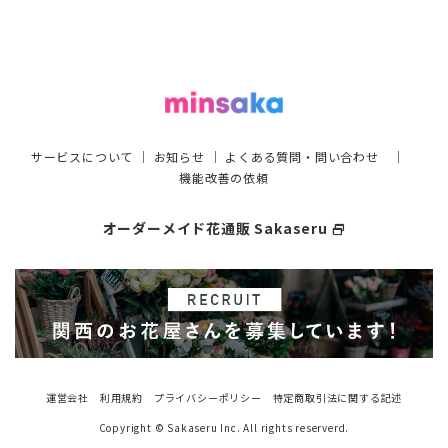
サービスについて
｜
お知らせ
｜
よくある質問・問い合わせ
｜
機能改善の依頼
オーダーメイド花通販 Sakaseru
select_window
運営会社
利用規約
プライバシーポリシー
特定商取引法に関する記述
Copyright © Sakaseru Inc. All rights reserverd.