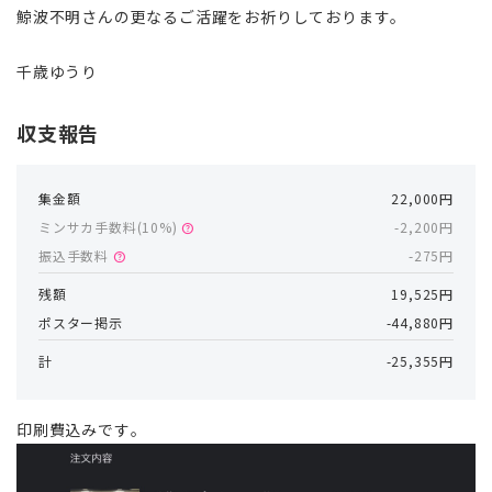
鯨波不明さんの更なるご活躍をお祈りしております。
千歳ゆうり
収支報告
集金額
22,000円
ミンサカ手数料(
10
%)
-2,200円
help
振込手数料
-275円
help
残額
19,525円
ポスター掲示
-44,880円
計
-25,355円
印刷費込みです。