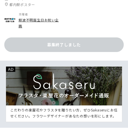
location_on
都内駅ポスター
主催者
鯨波不明誕生日お祝い企
画
募集終了しました
こだわりの楽屋花やフラスタを贈りたい方、ぜひSakaseruにお任
せください。フラワーデザイナーがあなたの想いを形にします。