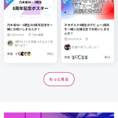
乃木坂46・3期生の8周年記念を一
ネオポルテ4期生のデビュー1周年
緒にお祝いしませんか？
を一緒に応援広告でお祝いしませ
んか？
2024/9/4
乃木坂駅
calendar_month
location_on
2024/9/4
calendar_month
location_on
3期生12人を祝福できるよう頑
張ります！
花贈り完了しました！
参加
36人
参加
44人
もっと見る