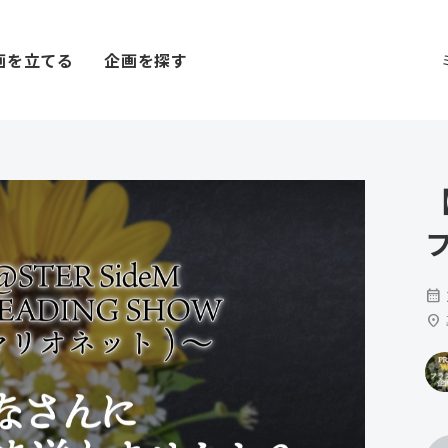
画を立てる
企画を探す
【
calendar_month
location_on