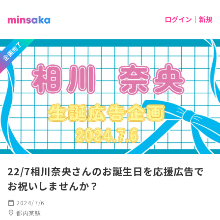
ログイン｜新規
企画完了
22/7相川奈央さんのお誕生日を応援広告で
お祝いしませんか？
calendar_month
2024/7/6
location_on
都内某駅