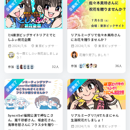
企画完了
企画完了
7/6東京ビッグサイトリアミでと
リアルミーグリで佐々木美玲さん
しふぃ祝花企画
にお花を贈りませんか？
2024/7/6
東京ビッグサイ
2024/7/6
東京ビッグサイ
calendar_month
location_on
calendar_month
location_on
ト(東京国際展示場)
ト(東京国際展示場)
今一度としふぃ祝花出しましょ
花贈り完了しました！
う！
参加
36人
参加
32人
企画完了
企画完了
5yncri5e!福岡公演で岬なこさ
リアルミーグリ7/6でたまにゃん
ん、嵐千砂都さん、坂倉花さん、
生誕祝花だしましょ！
鬼塚冬毬さんにフラスタを贈りま
2024/7/6
東京ビッグサイ
calendar_month
location_on
せんか？