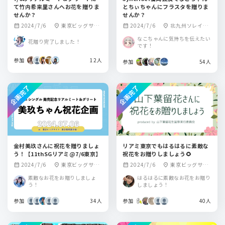
て竹内希来里さんへお花を贈りま
とちぃちゃんにフラスタを贈りま
せんか？
せんか？
2024/7/6
東京ビッグサイ
2024/7/6
北九州ソレイユ
calendar_month
location_on
calendar_month
location_on
ト
ホール
なこちゃんに気持ちを伝えたい
花贈り完了しました！
です！
参加
12人
参加
54人
企画完了
企画完了
金村美玖さんに祝花を贈りましょ
リアミ東京でもはるはるに素敵な
う！【11thSGリアミ@7/6東京】
祝花をお贈りしましょう🌻
2024/7/6
東京ビッグサイ
2024/7/6
東京ビッグサイ
calendar_month
location_on
calendar_month
location_on
ト(東京国際展示場)
ト
素敵なお花をお贈りしましょ
はるはるに素敵なお花をお贈り
う！
しましょう！
参加
34人
参加
40人