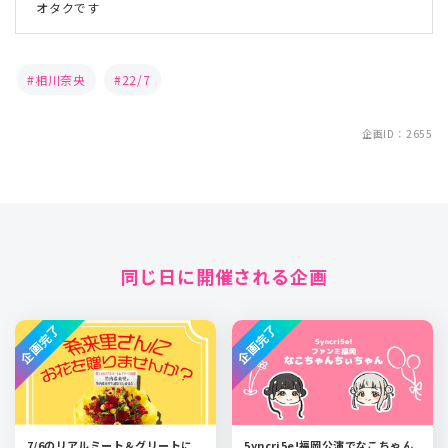
オタクです
相川奈央
22/7
企画ID：2655
同じ日に開催される企画
企画完了
企画完了
7/6のリアルミート＆グリートに
5yncri5e!福岡公演でなこちゃん