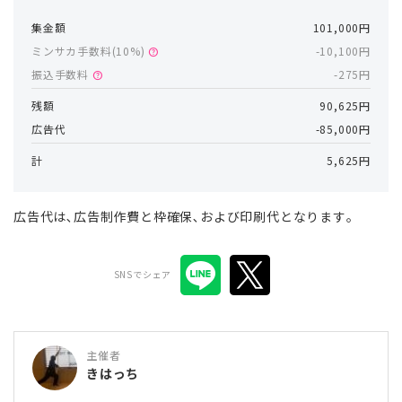
集金額
101,000円
ミンサカ手数料(
10
%)
-10,100円
help
振込手数料
-275円
help
残額
90,625円
広告代
-85,000円
計
5,625円
広告代は､広告制作費と枠確保､および印刷代となります｡
SNSでシェア
主催者
きはっち