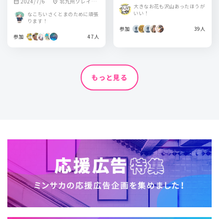
2024/7/6
北九州ソレイユ
calendar_month
location_on
ト(東京国際展示場)
大きなお花も沢山あったほうが
ホール
いい！
なこちいさくとまのために頑張
ります！
参加
39人
参加
47人
もっと見る