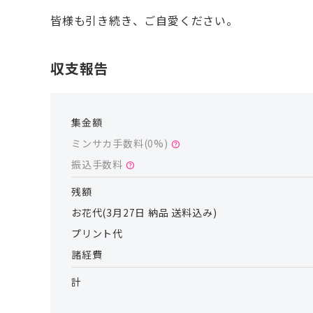
皆様も引き続き、ご自愛ください。
収支報告
集金額
ミンサカ手数料(
0
%)
help
振込手数料
help
残額
お花代(3月27日 納品 送料込み)
プリント代
諸経費
計