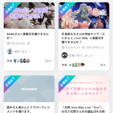
企画完了
企画完了
RaNaさんへ楽屋花を贈りません
花見鳥もちさんの参加ライブ『ぶ
か？
いかふぇ♪vol.240』に楽屋花を
贈りませんか？
2026/4/26
calendar_month
location_on
2026/4/26
LIVE SPACE Q
calendar_month
location_on
頑張ります！
花贈り完了しました！
参加
12人
参加
24人
企画完了
企画完了
田中ちえ美さんにフラワーアレジ
「花耶 One Man Live “Ace”」
メントを贈ります。
お花で花耶さんのお誕生日をお祝