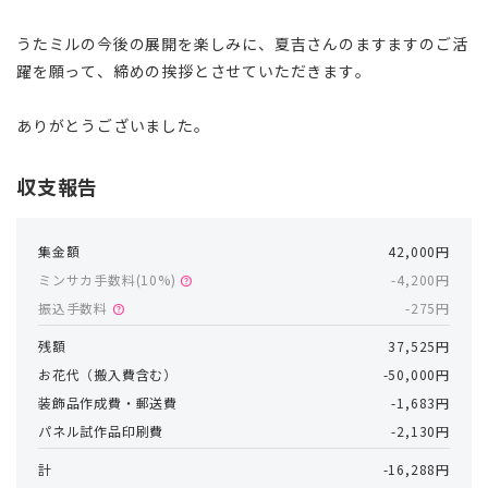
うたミルの今後の展開を楽しみに、夏吉さんのますますのご活
躍を願って、締めの挨拶とさせていただきます。
ありがとうございました。
収支報告
集金額
42,000円
ミンサカ手数料(
10
%)
-4,200円
help
振込手数料
-275円
help
残額
37,525円
お花代（搬入費含む）
-50,000円
装飾品作成費・郵送費
-1,683円
パネル試作品印刷費
-2,130円
計
-16,288円