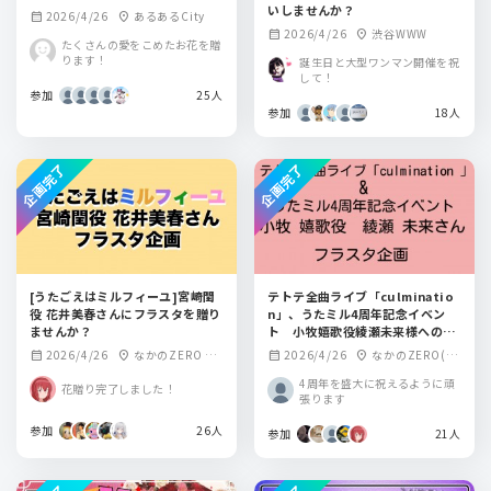
いしませんか？
2026/4/26
あるあるCity
calendar_month
location_on
2026/4/26
渋谷WWW
calendar_month
location_on
たくさんの愛をこめたお花を贈
ります！
誕生日と大型ワンマン開催を祝
して！
参加
25人
参加
18人
企画完了
企画完了
[うたごえはミルフィーユ]宮崎閏
テトテ全曲ライブ「culminatio
役 花井美春さんにフラスタを贈り
n」、うたミル4周年記念イベン
ませんか？
ト 小牧嬉歌役綾瀬未来様へのフ
ラスタ企画
2026/4/26
なかのZERO 大
2026/4/26
なかのZERO(中
calendar_month
location_on
calendar_month
location_on
ホール
野区もみじ山文化
4周年を盛大に祝えるように頑
花贈り完了しました！
センター)
張ります
参加
26人
参加
21人