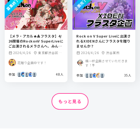
募集終了
企画完了
【メラ・アカル🔥🔺フラスタ】4/
Rock on V Super Liveに出演さ
26開催のRockonV SuperLiveに
れるXIDENさんにフラスタを贈り
ご出演されるメラさんへ、みんな
ませんか？
でお祝いのお花を贈りませんか？
2026/4/26
東京都渋谷区某
2026/4/26
渋谷某所
calendar_month
location_on
calendar_month
location_on
所
精一杯企画させていただきま
花贈り企画中です！
す！💐
参加
48人
参加
35人
もっと見る