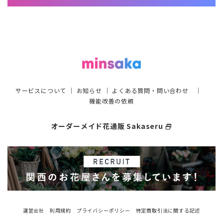
サービスについて
｜
お知らせ
｜
よくある質問・問い合わせ
｜
機能改善の依頼
オーダーメイド花通販 Sakaseru
select_window
運営会社
利用規約
プライバシーポリシー
特定商取引法に関する記述