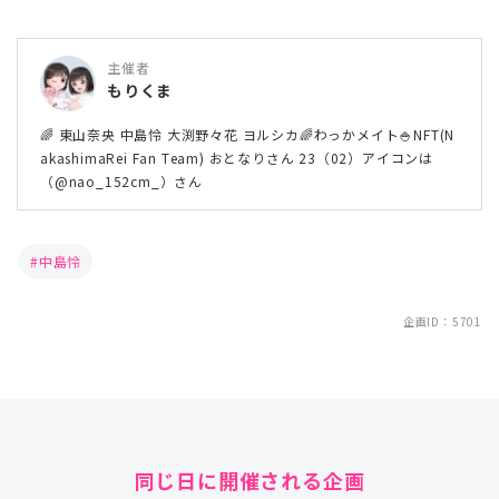
主催者
もりくま
🌈 東山奈央 中島怜 大渕野々花 ヨルシカ🌈わっかメイト🍚NFT(N
akashimaRei Fan Team) おとなりさん 23（02）アイコンは
（@nao_152cm_）さん
中島怜
企画ID：5701
同じ日に開催される企画