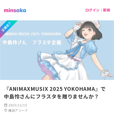
ログイン｜新規
企画完了
『ANIMAXMUSIX 2025 YOKOHAMA』で
中島怜さんにフラスタを贈りませんか？
calendar_month
2025/11/15
location_on
横浜アリーナ