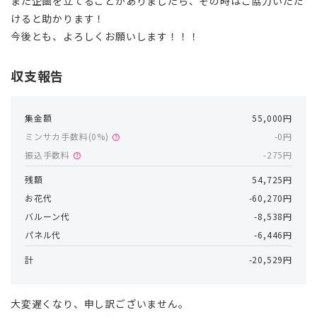
また企画を立てることがありましたら、その時はご協力いただ
けると助かります！
今後とも、よろしくお願いします！！！
収支報告
集金額
55,000円
ミンサカ手数料(
0
%)
-0円
help
振込手数料
-275円
help
残額
54,725円
お花代
-60,270円
バルーン代
-8,538円
パネル代
-6,446円
計
-20,529円
大変遅くなり、申し訳ございません。