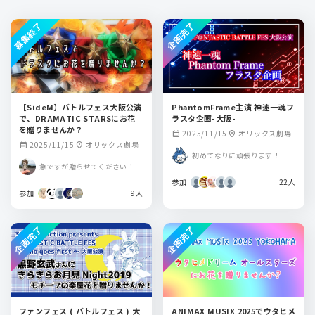
募集終了
企画完了
【SideM】バトルフェス大阪公演
PhantomFrame主演 神速一魂フ
で、DRAMATIC STARSにお花
ラスタ企画-大阪-
を贈りませんか？
2025/11/15
オリックス劇場
calendar_month
location_on
2025/11/15
オリックス劇場
calendar_month
location_on
初めてなりに頑張ります！
急ですが贈らせてください！
参加
22人
参加
9人
企画完了
企画完了
ファンフェス ( バトルフェス ) 大
ANIMAX MUSIX 2025でウタヒメ