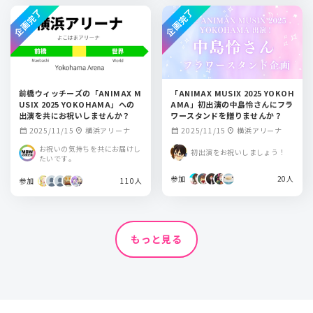
企画完了
企画完了
前橋ウィッチーズの「ANIMAX M
「ANIMAX MUSIX 2025 YOKOH
USIX 2025 YOKOHAMA」への
AMA」初出演の中島怜さんにフラ
出演を共にお祝いしませんか？
ワースタンドを贈りませんか？
2025/11/15
横浜アリーナ
2025/11/15
横浜アリーナ
calendar_month
location_on
calendar_month
location_on
お祝いの気持ちを共にお届けし
初出演をお祝いしましょう！
たいです。
参加
20人
参加
110人
もっと見る