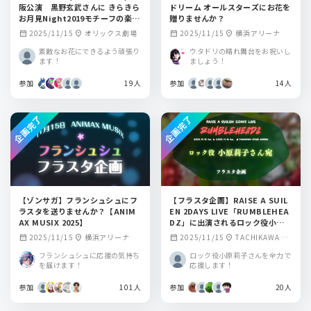
阪公演 黒野玄武さんに きらきら
ドリーム オールスターズにお花を
お月見Night2019モチーフの楽屋
贈りませんか？
花を贈りませんか！
2025/11/15
オリックス劇場
2025/11/15
横浜アリーナ
calendar_month
location_on
calendar_month
location_on
素敵なお花にできるよう頑張り
ウタドリの晴れ舞台をお祝いし
ます！
ましょう！
参加
19人
参加
14人
企画完了
企画完了
【ゾンサガ】フランシュシュにフ
【フラスタ企画】RAISE A SUIL
ラスタを送りませんか？【ANIM
EN 2DAYS LIVE「RUMBLEHEA
AX MUSIX 2025】
DZ」に出演されるロック役小原莉
子さんにフラスタを贈りません
2025/11/15
横浜アリーナ
2025/11/15
TACHIKAWA ST
calendar_month
location_on
calendar_month
location_on
か？
AGE GARDEN
フランシュシュに応援の気持ち
ロック役小原莉子さんを全力で
を届けます！
応援します！
参加
101人
参加
20人