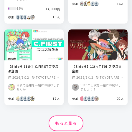
参加
16人
17,000
15%
円
参加
13人
【SideM 11th】C.FIRSTフラス
【SideM】11th TT01 フラスタ
タ企画
企画
2026/9/12
TOYOTA ARENA
2026/9/12
TOYOTA ARENA
calendar_month
location_on
calendar_month
location_on
TOKYO
TOKYO
日頃の感謝を一緒にお届けしま
11thご出演を一緒にお祝いし
せんか
ましょう！
参加
17人
参加
22人
もっと見る