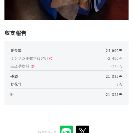
収支報告
集金額
24,000円
ミンサカ手数料(
10
%)
-2,400円
help
振込手数料
-275円
help
残額
21,325円
お花代
0円
計
21,325円
SNSでシェア