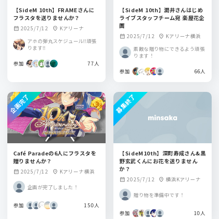
【SideM 10th】FRAMEさんに
【SideM 10th】潤井さんはじめ
フラスタを送りませんか？
ライブスタッフチーム宛 楽屋花企
画
2025/7/12
Kアリーナ
calendar_month
location_on
2025/7/12
Kアリーナ横浜
calendar_month
location_on
アホの弾丸スケジュール‼️頑張
ります‼️
素敵な贈り物にできるよう頑張
ります！
参加
77人
参加
66人
企画完了
募集終了
Café Paradeの6人にフラスタを
【SideM10th】深町寿成さん&黒
贈りませんか？
野玄武くんにお花を送りません
か？
2025/7/12
Kアリーナ横浜
calendar_month
location_on
2025/7/12
横浜Kアリーナ
calendar_month
location_on
企画が完了しました！
贈り物を準備中です！
参加
150人
参加
10人