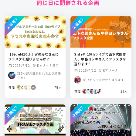
同じ日に開催される企画
企画完了
企画完了
【SideM10th】Wのみなさんに
SideM 10thライブで山下次郎さ
フラスタを贈りませんか？
ん、中島ヨシキさんにフラスタを
送ります！
2025/7/12
Kアリーナ横浜
calendar_month
location_on
2025/7/12
Kアリーナ
calendar_month
location_on
315な記念日を彩れるよう頑張
ります！
ギリギリですががんばります！
参加
78人
参加
23人
企画完了
企画完了