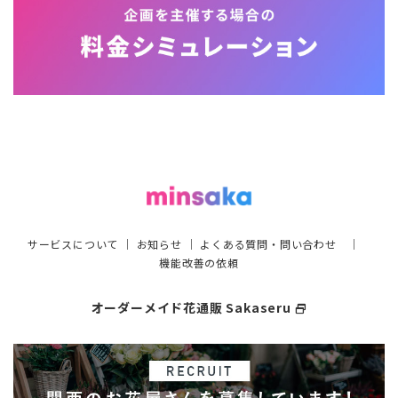
サービスについて
｜
お知らせ
｜
よくある質問・問い合わせ
｜
機能改善の依頼
オーダーメイド花通販 Sakaseru
select_window