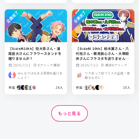
企画完了
企画完了
【SideM10th】兜大吾さん・浦
【SideM 10th】柏木翼さん・八
尾岳大さんにフラワースタンドを
代拓さん・眉見鋭心さん・大塚剛
贈りませんか？
央さんにフラスタを送りません
か？
2025/7/12
Kアリーナ横浜
2025/7/12
横浜Kアリーナ
calendar_month
location_on
calendar_month
location_on
みんなではなまる笑顔を届けま
ワケあって初フラスタ企画！素
しょう！
敵なものに！
参加
26人
参加
10人
もっと見る