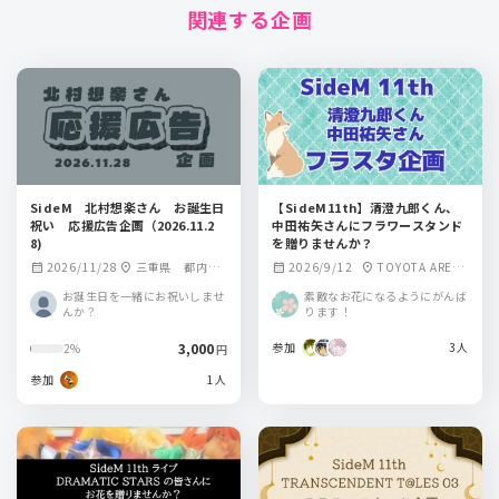
関連する企画
SideM 北村想楽さん お誕生日
【SideM11th】清澄九郎くん、
祝い 応援広告企画（2026.11.2
中田祐矢さんにフラワースタンド
8)
を贈りませんか？
2026/11/28
三重県 都内
2026/9/12
TOYOTA ARENA
calendar_month
location_on
calendar_month
location_on
某所 二か所掲出
TOKYO
お誕生日を一緒にお祝いしませ
素敵なお花になるようにがんば
んか？
ります！
3,000
参加
3人
2%
円
参加
1人