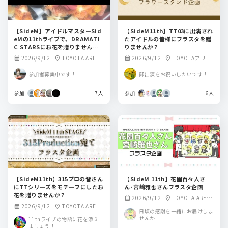
【SideM】アイドルマスターSid
【SideM11th】TT03に出演され
eMの11thライブで、DRAMATI
たアイドルの皆様にフラスタを贈
C STARSにお花を贈りません
りませんか？
か？
2026/9/12
TOYOTA ARENA
2026/9/12
TOYOTAアリー
calendar_month
location_on
calendar_month
location_on
TOKYO
ナ東京
参加者募集中です！
御出演をお祝いしたいです！
参加
7人
参加
6人
【SideM11th】315プロの皆さん
【SideM 11th】花園百々人さ
にTTシリーズをモチーフにしたお
ん･宮﨑雅也さんフラスタ企画
花を贈りませんか？
2026/9/12
TOYOTA ARENA
calendar_month
location_on
2026/9/12
TOYOTA ARENA
calendar_month
location_on
TOKYO
日頃の感謝を一緒にお届けしま
TOKYO
せんか
11thライブの物語に花を添え
ましょう！