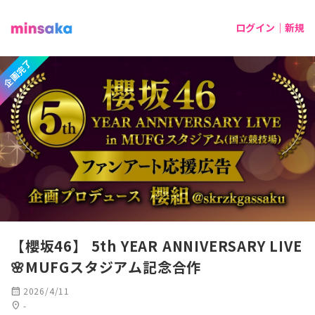
ログイン｜新規
企画完了
【櫻坂46】 5th YEAR ANNIVERSARY LIVE
🌸MUFGスタジアム記念合作
calendar_month
2026/4/11
location_on
-