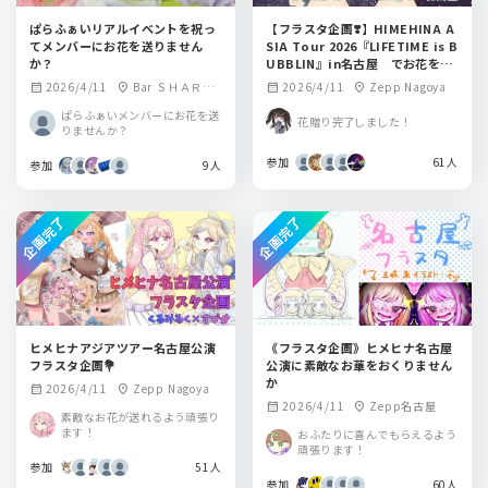
ぱらふぁいリアルイベントを祝っ
【フラスタ企画❣️】HIMEHINA A
てメンバーにお花を送りません
SIA Tour 2026『LIFETIME is B
か？
UBBLIN』in名古屋 でお花を贈
りませんか？
2026/4/11
Bar ＳＨＡＲＥ
2026/4/11
Zepp Nagoya
calendar_month
location_on
calendar_month
location_on
ＴＡＢＬＥ
ぱらふぁいメンバーにお花を送
花贈り完了しました！
りませんか？
参加
61人
参加
9人
企画完了
企画完了
ヒメヒナアジアツアー名古屋公演
《フラスタ企画》ヒメヒナ名古屋
フラスタ企画💐
公演に素敵なお華をおくりません
か
2026/4/11
Zepp Nagoya
calendar_month
location_on
2026/4/11
Zepp名古屋
calendar_month
location_on
素敵なお花が送れるよう頑張り
ます！
おふたりに喜んでもらえるよう
頑張ります！
参加
51人
参加
60人