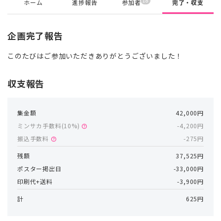
18
ホーム
進捗報告
参加者
完了・収支
企画完了報告
このたびはご参加いただきありがとうございました！
収支報告
集金額
42,000円
ミンサカ手数料(
10
%)
-4,200円
help
振込手数料
-275円
help
残額
37,525円
ポスター掲出日
-33,000円
印刷代+送料
-3,900円
計
625円