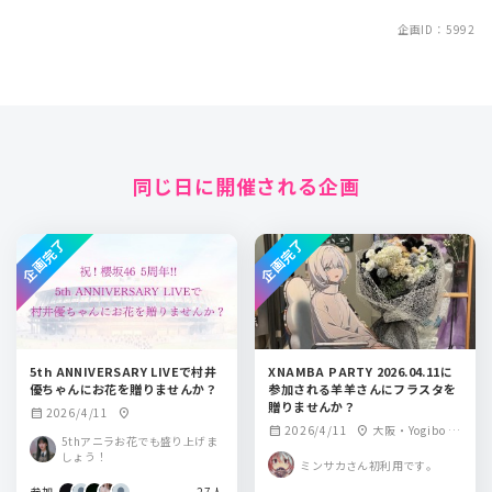
企画ID：5992
同じ日に開催される企画
企画完了
企画完了
5th ANNIVERSARY LIVEで村井
XNAMBA PARTY 2026.04.11に
優ちゃんにお花を贈りませんか？
参加される羊羊さんにフラスタを
贈りませんか？
2026/4/11
calendar_month
location_on
2026/4/11
大阪・Yogibo M
calendar_month
location_on
5thアニラお花でも盛り上げま
ETA VALLEY
しょう！
ミンサカさん初利用です。
参加
27人