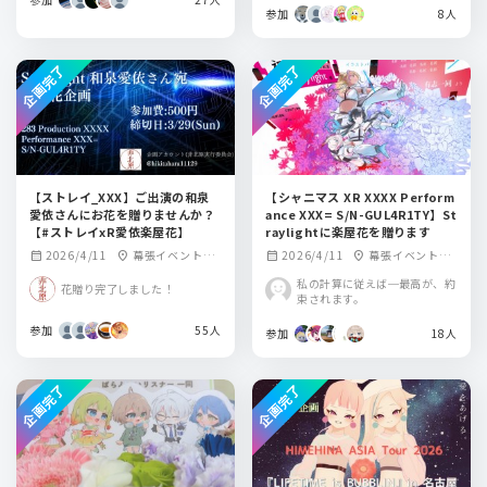
参加
8人
企画完了
企画完了
【ストレイ_XXX】ご出演の和泉
【シャニマス XR XXXX Perform
愛依さんにお花を贈りませんか？
ance XXX= S/N-GUL4R1TY】St
【#ストレイxR愛依楽屋花】
raylightに楽屋花を贈ります
2026/4/11
幕張イベントホ
2026/4/11
幕張イベントホ
calendar_month
location_on
calendar_month
location_on
ール
ール
私の計算に従えば─最高が、約
花贈り完了しました！
束されます。
参加
55人
参加
18人
企画完了
企画完了