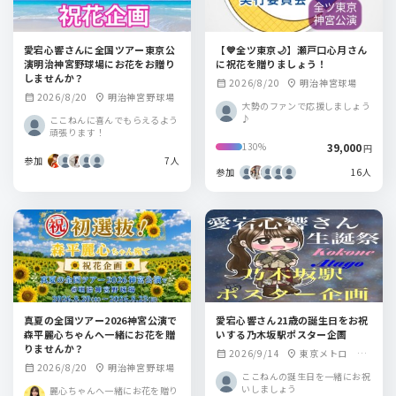
愛宕心響さんに全国ツアー東京公
【💙全ツ東京🌙】瀬戸口心月さん
演明治神宮野球場にお花をお贈り
に祝花を贈りましょう！
しませんか？
2026/8/20
明治神宮球場
calendar_month
location_on
2026/8/20
明治神宮野球場
calendar_month
location_on
大勢のファンで応援しましょう
♪
ここねんに喜んでもらえるよう
頑張ります！
39,000
130%
円
参加
7人
参加
16人
真夏の全国ツアー2026神宮公演で
愛宕心響さん21歳の誕生日をお祝
森平麗心ちゃんへ一緒にお花を贈
いする乃木坂駅ポスター企画
りませんか？
2026/9/14
東京メトロ 乃
calendar_month
location_on
2026/8/20
明治神宮野球場
calendar_month
location_on
木坂駅
ここねんの誕生日を一緒にお祝
いしましょう
麗心ちゃんへ一緒にお花を贈り