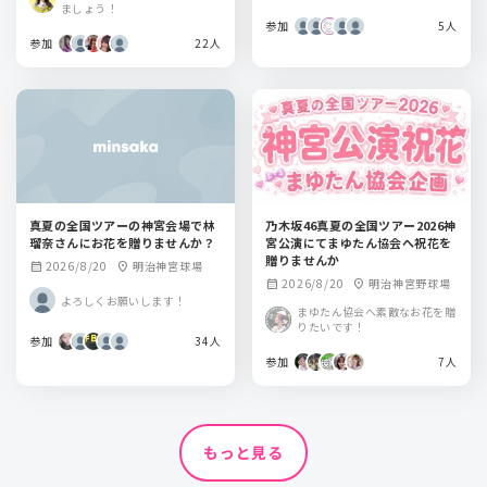
ましょう！
参加
5人
参加
22人
真夏の全国ツアーの神宮会場で林
乃木坂46真夏の全国ツアー2026神
瑠奈さんにお花を贈りませんか？
宮公演にてまゆたん協会へ祝花を
贈りませんか
2026/8/20
明治神宮球場
calendar_month
location_on
2026/8/20
明治神宮野球場
calendar_month
location_on
よろしくお願いします！
まゆたん協会へ素敵なお花を贈
りたいです！
参加
34人
参加
7人
もっと見る