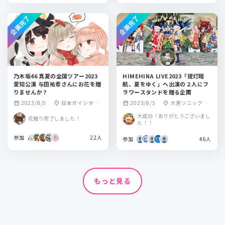
企画完了
企画完了
乃木坂46 真夏の全国ツアー2023
HIMEHINA LIVE2023「提灯暗
愛知公演 与田祐希さんにお花を贈
航、夏をゆく」へ出演の２人にフ
りませんか？
ラワースタンドを贈る企画
2023/8/5
日本ガイシホー
2023/8/5
大宮ソニックシ
calendar_month
location_on
calendar_month
location_on
ル
ティ
大成功！ありがとうございまし
花贈り完了しました！
た！！
参加
22人
参加
46人
もっと見る