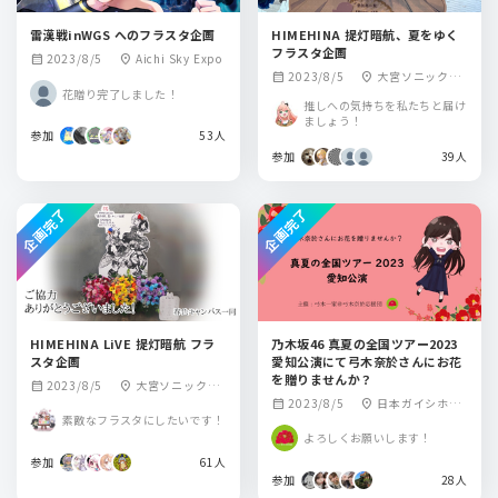
雷漢戦inWGS へのフラスタ企画
HIMEHINA 提灯暗航、夏をゆく
フラスタ企画
2023/8/5
Aichi Sky Expo
calendar_month
location_on
2023/8/5
大宮ソニックシ
calendar_month
location_on
花贈り完了しました！
ティ 大ホール
推しへの気持ちを私たちと届け
ましょう！
参加
53人
参加
39人
企画完了
企画完了
HIMEHINA LiVE 提灯暗航 フラ
乃木坂46 真夏の全国ツアー2023
スタ企画
愛知公演にて弓木奈於さんにお花
を贈りませんか？
2023/8/5
大宮ソニックシ
calendar_month
location_on
2023/8/5
日本ガイシホー
calendar_month
location_on
ティ
素敵なフラスタにしたいです！
ル
よろしくお願いします！
参加
61人
参加
28人