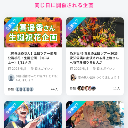
同じ日に開催される企画
企画完了
企画完了
【賀喜遥香さん】全国ツアー愛知
乃木坂46 真夏の全国ツアー2023
公演祝花・生誕企画 （1口以
愛知公演に出演される井上和さん
上〜）7/31〆切
へ祝花を贈りませんか
2023/8/5
日本ガイシホー
2023/8/5
日本ガイシホー
calendar_month
location_on
calendar_month
location_on
ル
ル
賀喜遥香さんのお誕生日をお祝
夏の思い出をつくりましょう！
いしましょう
参加
11人
参加
44人
企画完了
企画完了