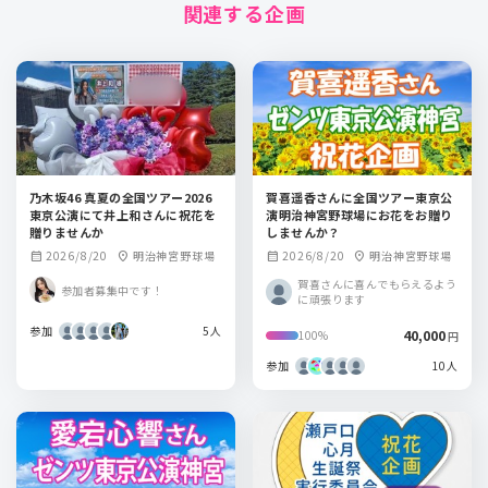
関連する企画
乃木坂46 真夏の全国ツアー2026
賀喜遥香さんに全国ツアー東京公
東京公演にて井上和さんに祝花を
演明治神宮野球場にお花をお贈り
贈りませんか
しませんか？
2026/8/20
明治神宮野球場
2026/8/20
明治神宮野球場
calendar_month
location_on
calendar_month
location_on
賀喜さんに喜んでもらえるよう
参加者募集中です！
に頑張ります
参加
5人
40,000
100%
円
参加
10人