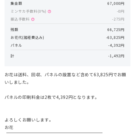
集金額
67,000円
ミンサカ手数料(
0
%)
-0円
help
振込手数料
-275円
help
残額
66,725円
お花代(諸経費込み)
-63,825円
パネル
-4,392円
計
-1,492円
お花は送料、回収、パネルの設置など含めて
63,825
円でお願
いしました。
パネルの印刷料金は2枚で
4,392
円となります。
よろしくお願いします。
お花