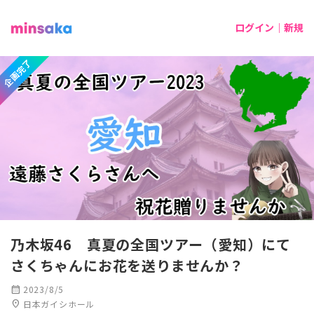
ログイン｜新規
企画完了
乃木坂46 真夏の全国ツアー（愛知）にて
さくちゃんにお花を送りませんか？
calendar_month
2023/8/5
location_on
日本ガイシホール