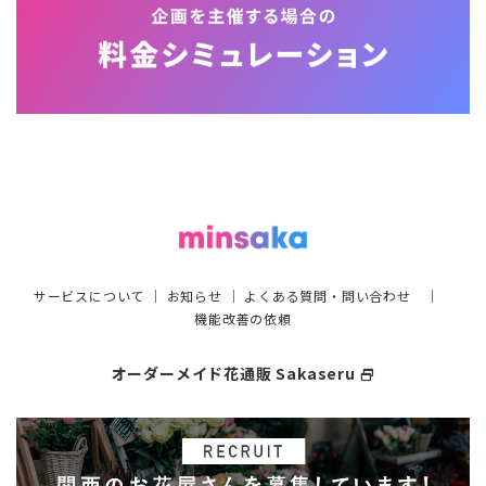
サービスについて
｜
お知らせ
｜
よくある質問・問い合わせ
｜
機能改善の依頼
オーダーメイド花通販 Sakaseru
select_window