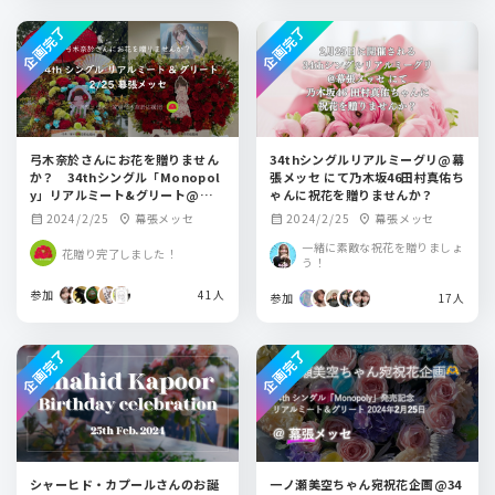
企画完了
企画完了
弓木奈於さんにお花を贈りません
34thシングルリアルミーグリ@幕
か？ 34thシングル「Monopol
張メッセ にて乃木坂46田村真佑ち
y」リアルミート&グリート@幕張
ゃんに祝花を贈りませんか？
メッセ
2024/2/25
幕張メッセ
2024/2/25
幕張メッセ
calendar_month
location_on
calendar_month
location_on
一緒に素敵な祝花を贈りましょ
花贈り完了しました！
う！
参加
41人
参加
17人
企画完了
企画完了
シャーヒド・カプールさんのお誕
一ノ瀬美空ちゃん宛祝花企画@34