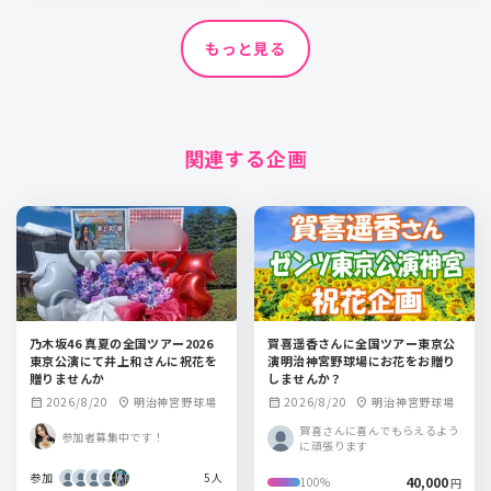
もっと見る
関連する企画
乃木坂46 真夏の全国ツアー2026
賀喜遥香さんに全国ツアー東京公
東京公演にて井上和さんに祝花を
演明治神宮野球場にお花をお贈り
贈りませんか
しませんか？
2026/8/20
明治神宮野球場
2026/8/20
明治神宮野球場
calendar_month
location_on
calendar_month
location_on
賀喜さんに喜んでもらえるよう
参加者募集中です！
に頑張ります
参加
5人
40,000
100%
円