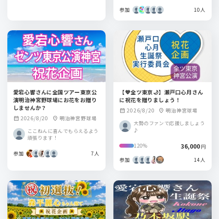
参加
10人
愛宕心響さんに全国ツアー東京公
【💙全ツ東京🌙】瀬戸口心月さん
演明治神宮野球場にお花をお贈り
に祝花を贈りましょう！
しませんか？
2026/8/20
明治神宮球場
calendar_month
location_on
2026/8/20
明治神宮野球場
calendar_month
location_on
大勢のファンで応援しましょう
♪
ここねんに喜んでもらえるよう
頑張ります！
36,000
120%
円
参加
7人
参加
14人