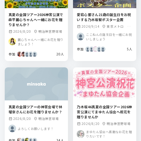
真夏の全国ツアー2026神宮公演で
愛宕心響さん21歳の誕生日をお祝
森平麗心ちゃんへ一緒にお花を贈
いする乃木坂駅ポスター企画
りませんか？
2026/9/14
東京メトロ 乃
calendar_month
location_on
2026/8/20
明治神宮野球場
calendar_month
location_on
木坂駅
ここねんの誕生日を一緒にお祝
いしましょう
麗心ちゃんへ一緒にお花を贈り
ましょう！
参加
5人
参加
20人
真夏の全国ツアーの神宮会場で林
乃木坂46真夏の全国ツアー2026神
瑠奈さんにお花を贈りませんか？
宮公演にてまゆたん協会へ祝花を
贈りませんか
2026/8/20
明治神宮球場
calendar_month
location_on
2026/8/20
明治神宮野球場
calendar_month
location_on
よろしくお願いします！
まゆたん協会へ素敵なお花を贈
りたいです！
参加
34人