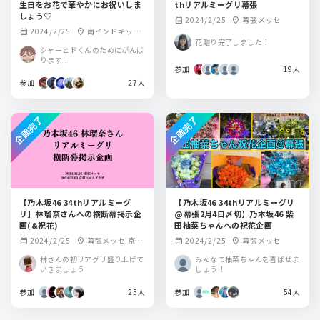
生日をお花で華やかにお祝いしま
thリアルミーグリ幕張
しょう♡
2024/2/25
幕張メッセ
calendar_month
location_on
2024/2/25
南インドキッチ
calendar_month
location_on
花贈り完了しました！
ン 虎ノ門ヒルズ店
シャーヒドくんのためにがんば
ります！
参加
19人
参加
27人
企画完了
企画完了
【乃木坂46 34thリアルミーグ
【乃木坂46 34thリアルミーグリ
リ】林瑠奈さんへの横断幕掲示企
@幕張2月4日〆切】乃木坂46 柴
画(&祝花)
田柚菜ちゃんへの祝花企画
2024/2/25
幕張メッセ 京都
2024/2/25
幕張メッセ
calendar_month
location_on
calendar_month
location_on
パルスプラザ
林さんの初リアグリ盛り上げて
みんなで柚菜ちゃんを喜ばせま
いきましょう
しょう！
参加
25人
参加
54人