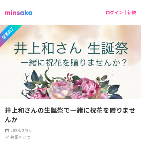
ログイン｜新規
企画完了
井上和さんの生誕祭で一緒に祝花を贈りませ
んか
calendar_month
2024/2/25
location_on
幕張メッセ