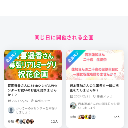
同じ日に開催される企画
企画完了
企画完了
賀喜遥香さんに34thシングルWセ
岩本蓮加さんの生誕祭で一緒に祝
ンターお祝いのお花を贈りません
花をだしませんか？
か？？
2024/2/25
幕張メッセ
calendar_month
location_on
2024/2/25
幕張メッセ
calendar_month
location_on
岩本蓮加さんのお誕生日をお祝
いしましょう
かっきーのWセンターをお祝い
しましょう
参加
22人
参加
12人