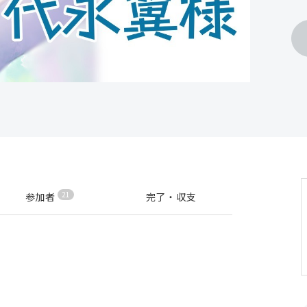
21
参加者
完了・収支