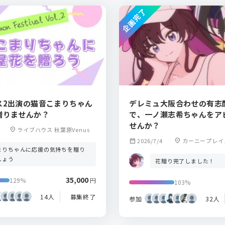
企画完了
ス2出演の猫音こまりちゃん
デレミュ大阪合わせの有志
贈りませんか？
で、一ノ瀬志希ちゃんをア
せんか？
location_on
ライブハウス 秋葉原Venus
calendar_month
2026/7/4
location_on
カーニープレイ
まりちゃんに応援の気持ちを贈り
しょう
花贈り完了しました！
35,000
129%
円
103%
14人
募集終了
参加
32人