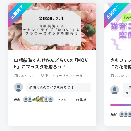
企画完了
企画完了
山根航海くんせかんどらいぶ「MOV
さもフェ
E」にフラスタを贈ろう！
にお花を
calendar_month
2026/7/4
location_on
東京ヒューリックホール
calendar_month
2026/7/4
こ
航海くんのライブを彩ろう！
ま
参加
62人
募集終了
参加