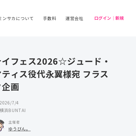
ログイン｜新規
ミンサカについて
手数料
運営会社
テイフェス2026☆ジュード・
マティス役代永翼様宛 フラス
タ企画
2026/7/4
横浜BUNTAI
主催者
ゆうびん。