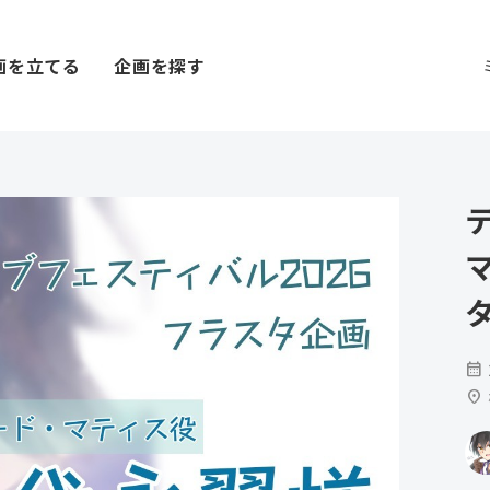
画を立てる
企画を探す
calendar_month
location_on