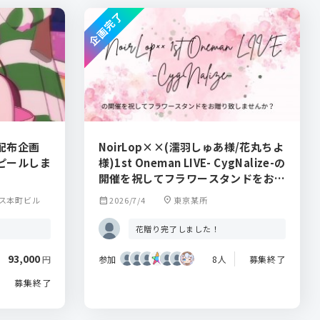
企画完了
配布企画
NoirLop××(濡羽しゅあ様/花丸ちよ
ピールしま
様)1st Oneman LIVE- CygNalize-の
開催を祝してフラワースタンドをお贈
りしませんか？
ス本町ビル
calendar_month
2026/7/4
location_on
東京某所
花贈り完了しました！
93,000
参加
8人
募集終了
円
募集終了