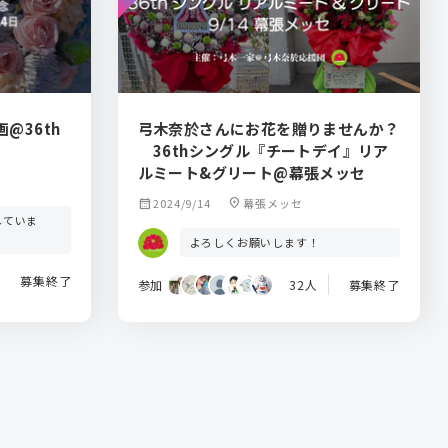
@36th
弓木奈於さんにお花を贈りませんか？
36thシングル『チートデイ』リア
ルミート&グリート@幕張メッセ
calendar_month
2024/9/14
location_on
幕張メッセ
していま
よろしくお願いします！
募集終了
参加
32人
募集終了