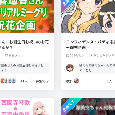
さんにお誕生日お祝いのお花
コンフィデンス・バディ応
せんか？
ー配布企画
4
location_on
幕張メッセ
calendar_month
2024/9/14
location_on
みなとみらいギ
喜遥香さんのお誕生日をお祝いし
映えたり映えなかったり
しょう
ヤーを配
11人
募集終了
参加
1人
企画完了