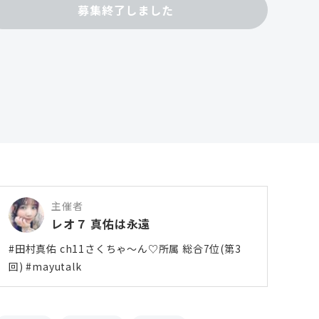
募集終了しました
主催者
レオ７ 真佑は永遠
#田村真佑 ch11さくちゃ〜ん♡所属 総合7位(第3
回) #mayutalk