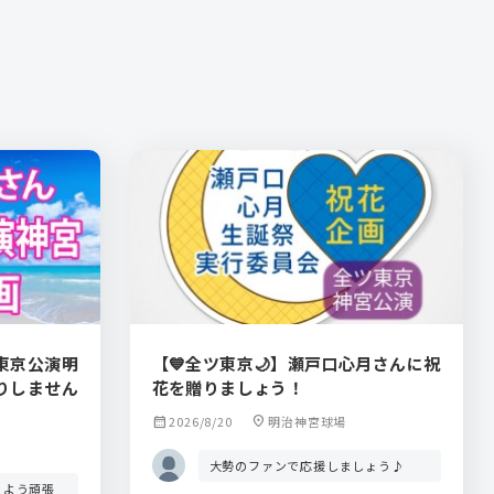
東京公演明
【💙全ツ東京🌙】瀬戸口心月さんに祝
りしません
花を贈りましょう！
calendar_month
2026/8/20
location_on
明治神宮球場
大勢のファンで応援しましょう♪
るよう頑張