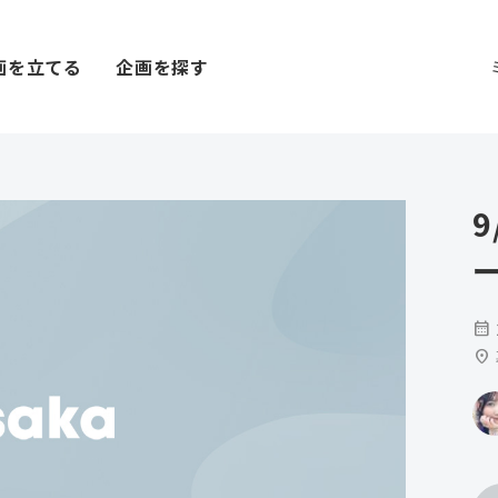
画を立てる
企画を探す
calendar_month
location_on