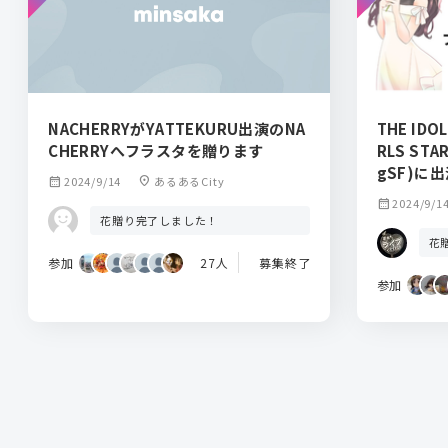
NACHERRYがYATTEKURU出演のNA
THE IDO
CHERRYへフラスタを贈ります
RLS STA
gSF)に
calendar_month
2024/9/14
location_on
あるあるCity
齋由香里
calendar_month
2024/9/1
りません
花贈り完了しました！
花
参加
27人
募集終了
参加