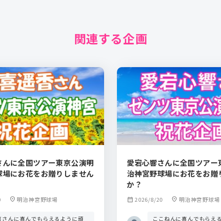
関連する企画
さんに全国ツアー東京公演明
愛宕心響さんに全国ツアー
球場にお花をお贈りしません
治神宮野球場にお花をお贈
か？
0
location_on
明治神宮野球場
calendar_month
2026/8/20
location_on
明治神宮野球場
喜さんに喜んでもらえるように頑
ここねんに喜んでもらえ