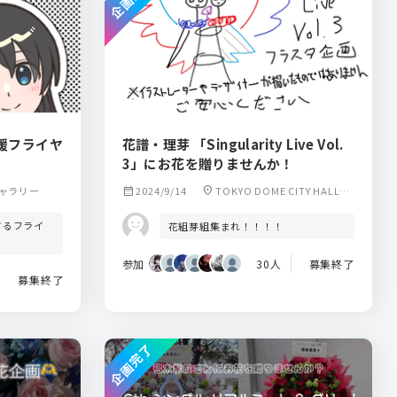
援フライヤ
花譜・理芽 「Singularity Live Vol.
3」にお花を贈りませんか！
ャラリー
calendar_month
2024/9/14
location_on
TOKYO DOME CITY HALL
(東京ドームシティホール)
するフライ
花組芽組集まれ！！！！
参加
30人
募集終了
募集終了
企画完了