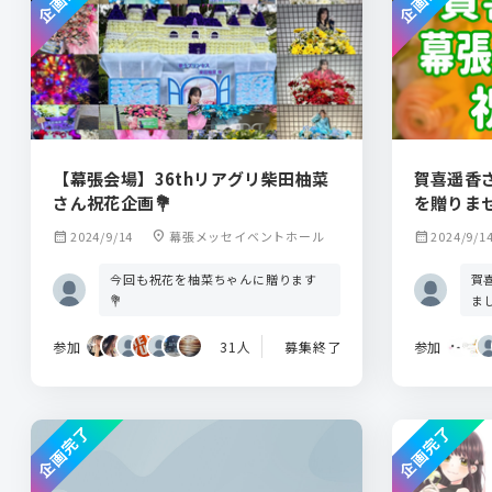
【幕張会場】36thリアグリ柴田柚菜
賀喜遥香
さん祝花企画💐
を贈りま
calendar_month
2024/9/14
location_on
幕張メッセイベントホール
calendar_month
2024/9/1
今回も祝花を柚菜ちゃんに贈ります
賀
💐
ま
参加
31人
募集終了
参加
企画完了
企画完了