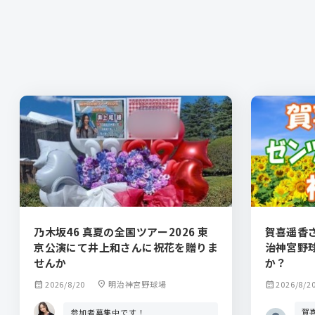
乃木坂46 真夏の全国ツアー2026 東
賀喜遥香
京公演にて井上和さんに祝花を贈りま
治神宮野
せんか
か？
calendar_month
2026/8/20
location_on
明治神宮野球場
calendar_month
2026/8/2
賀
参加者募集中です！