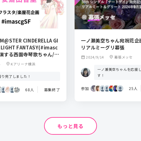
LM@STER CINDERELLA GI
一ノ瀬美空ちゃん宛祝花企画
RLIGHT FANTASY(#imasc
リアルミーグリ幕張
出演する西園寺琴歌ちゃん/安
calendar_month
2024/9/14
location_on
幕張メッセ
さんへフラスタと楽屋花を送
4
location_on
Kアリーナ横浜
か？
一ノ瀬美空ちゃんを応援
す！
贈り完了しました！
参加
25人
68人
募集終了
もっと見る