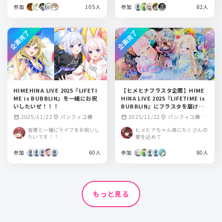
参加
105人
参加
82人
企画完了
企画完了
HIMEHINA LIVE 2025『LIFETI
【ヒメヒナフラスタ企画】HIME
ME is BUBBLIN』を一緒にお祝
HINA LIVE 2025『LIFETIME is
いしたいぜ！！！
BUBBLIN』にフラスタを届けた
い！💐
2025/11/22
パシフィコ横
2025/11/22
パシフィコ横浜
calendar_month
location_on
calendar_month
location_on
浜 国立大ホール
国立大ホール
皆様と一緒にライブをお祝いし
ヒメヒナちゃん達にたくさんの
たいです！！
愛を込めて
参加
60人
参加
80人
もっと見る