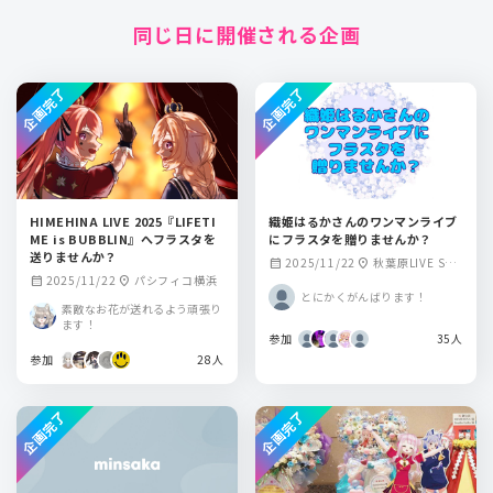
同じ日に開催される企画
企画完了
企画完了
HIMEHINA LIVE 2025『LIFETI
織姫はるかさんのワンマンライブ
ME is BUBBLIN』へフラスタを
にフラスタを贈りませんか？
送りませんか？
2025/11/22
秋葉原LIVE SPA
calendar_month
location_on
2025/11/22
パシフィコ横浜
calendar_month
location_on
CE Q
とにかくがんばります！
素敵なお花が送れるよう頑張り
ます！
参加
35人
参加
28人
企画完了
企画完了