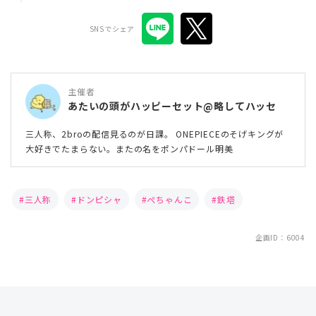
SNSでシェア
主催者
あたいの頭がハッピーセット@略してハッセ
三人称、2broの配信見るのが日課。 ONEPIECEのそげキングが
大好きでたまらない。またの名をポンパドール明美
三人称
ドンピシャ
ぺちゃんこ
鉄塔
企画ID：6004