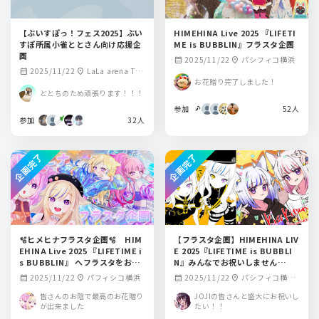
【ぶいすぽっ！フェス2025】ぶい
HIMEHINA Live 2025 『LIFETI
すぽ所属小雀ととさん向け応援企
ME is BUBBLIN』フラスタ企画
画
2025/11/22
パシフィコ横浜
calendar_month
location_on
2025/11/22
LaLa arena TO
calendar_month
location_on
お花贈り完了しました！
KYO-BAY周辺
ととちのため頑張ります！！！
参加
52人
参加
32人
企画完了
企画完了
🫧ヒメヒナフラスタ企画🫧 HIM
【フラスタ企画】HIMEHINA LIV
EHINA Live 2025 『LIFETIME i
E 2025『LIFETIME is BUBBLI
s BUBBLIN』 へフラスタをお届
N』みんなでお祝いしません
けしたい！
か！！
2025/11/22
パフィシコ横浜
2025/11/22
パシフィコ横浜
calendar_month
location_on
calendar_month
location_on
国立大ホール
皆さんのお陰で最高のお花贈り
JOJIの皆さんと盛大にお祝いし
が出来ました
たい！！