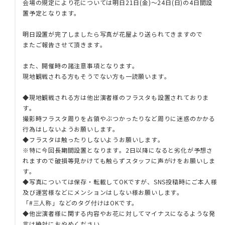
会場の規定により花については明日21日(金)～24日(日)の4日間設
置予定となります。
明日設置が完了しましたら写真が花屋より送られてきますので
またご報告させて頂きます。
また、開催時の諸注意事項となります。
現地観戦される方もそうでない方も一読願います。
◆現地観戦される方は他出演者様のフラスタも設置されておりま
す。
撮影時フラスタ周りを占領やぶつかったりなど周りに迷惑のかかる
行為はしないようお願いします。
◆フラスタは触ったりしないようお願いします。
※特に今回長期間設置となります。2日以降になると劣化が予想さ
れますので破損等見かけても触らずスタッフに声がけをお願いしま
す。
◆写真については保存・転載してOKですが、SNS投稿時にご本人様
及び運営様などにメンションはしない様お願いします。
「#三人称」などのタグ付けはOKです。
◆他出演者様に関する内容やお花に対してマイナスになるような発
言は絶対におやめください。