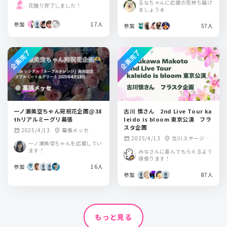
るなちゃんに応援の気持ち届け
花贈り完了しました！
ましょう🐧
参加
17人
参加
57人
企画完了
企画完了
一ノ瀬美空ちゃん宛祝花企画@38
古川 慎さん 2nd Live Tour ka
thリアルミーグリ幕張
leido is bloom 東京公演 フラ
スタ企画
2025/4/13
幕張メッセ
calendar_month
location_on
2025/4/13
立川ステージガ
calendar_month
location_on
一ノ瀬美空ちゃんを応援してい
ーデン
ます！
みなさんに喜んでもらえるよう
頑張ります！
参加
16人
参加
87人
もっと見る