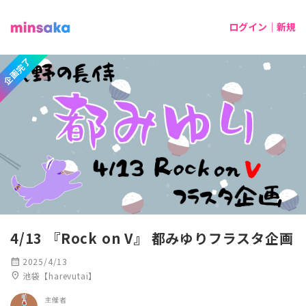
ログイン｜新規
企画完了
4/13 『Rock on V』 都みゆりフラスタ企画
calendar_month
2025/4/13
location_on
池袋【harevutai】
主催者