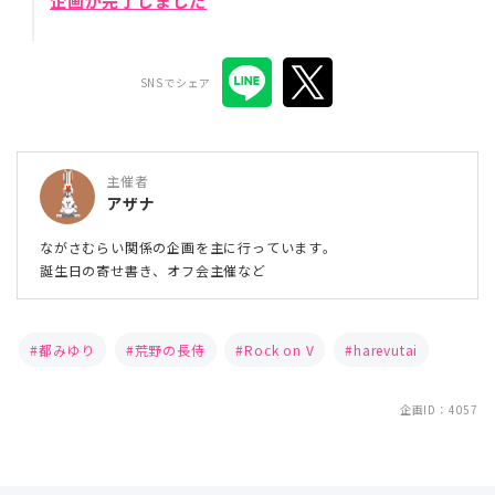
企画が完了しました
SNSでシェア
主催者
アザナ
ながさむらい関係の企画を主に行っています。
誕生日の寄せ書き、オフ会主催など
都みゆり
荒野の長侍
Rock on V
harevutai
企画ID：4057