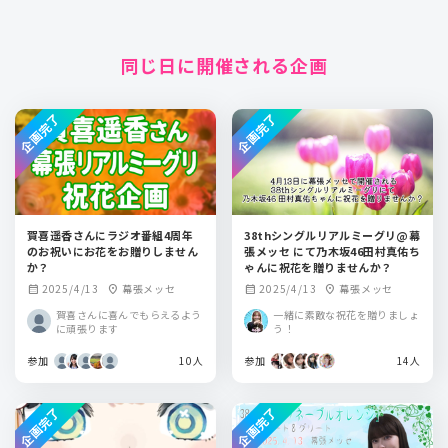
同じ日に開催される企画
企画完了
企画完了
賀喜遥香さんにラジオ番組4周年
38thシングルリアルミーグリ@幕
のお祝いにお花をお贈りしません
張メッセ にて乃木坂46田村真佑ち
か？
ゃんに祝花を贈りませんか？
2025/4/13
幕張メッセ
2025/4/13
幕張メッセ
calendar_month
location_on
calendar_month
location_on
賀喜さんに喜んでもらえるよう
一緒に素敵な祝花を贈りましょ
に頑張ります
う！
参加
10人
参加
14人
企画完了
企画完了