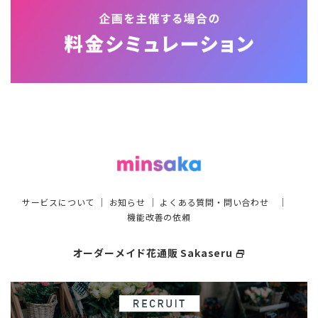
サービスについて
｜
お知らせ
｜
よくある質問・問い合わせ
｜
機能改善の依頼
オーダーメイド花通販 Sakaseru
select_window