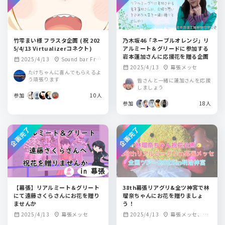
竹雫まい様 フラスタ企画 (祝 202
乃木坂46「ネーブルオレンジ」リ
5/4/13 Virtualizerコネクト)
アルミート＆グリードに参加する
岩本蓮加さんに応援花を贈る企画
2025/4/13
Sound bar Frej
calendar_month
location_on
2025/4/13
幕張メッセ
calendar_month
location_on
a(フレイヤ)
たけちゃんに喜んでもらえるよ
う頑張ります
皆さんと一緒に蓮加さんを応援
しましょう
参加
10人
参加
18人
企画完了
企画完了
【幕張】リアルミート＆グリート
38th幕張リアグリ&全ツ神宮で林
にて遠藤さくらさんにお花を贈り
瑠奈ちゃんにお花を贈りましょ
ませんか
う！
2025/4/13
幕張メッセ
2025/4/13
幕張メッセ、明
calendar_month
location_on
calendar_month
location_on
治神宮野球場