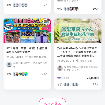
りたいです！
参加
5人
参加
10人
8/11 締切【東京（神宮）】柴田柚
乃木坂46 42ndシングルリアルミ
菜ちゃん祝花企画💐
ート&グリートで冨里奈央さんに
二十歳の記念の祝花を贈りましょ
2026/8/19
明治神宮野球場
calendar_month
location_on
う！
2026/10/4
幕張メッセ
calendar_month
location_on
今年も集大成として最高のもの
を！
なおなおの二十歳を皆でお祝い
しましょう！
参加
82人
26,000
52%
円
参加
16人
もっと見る