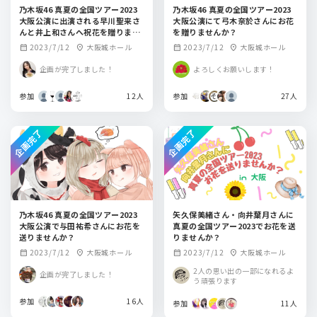
乃木坂46 真夏の全国ツアー2023
乃木坂46 真夏の全国ツアー2023
大阪公演に出演される早川聖来さ
大阪公演にて弓木奈於さんにお花
んと井上和さんへ祝花を贈りませ
を贈りませんか？
んか
2023/7/12
大阪城ホール
2023/7/12
大阪城ホール
calendar_month
location_on
calendar_month
location_on
企画が完了しました！
よろしくお願いします！
参加
12人
参加
27人
企画完了
企画完了
乃木坂46 真夏の全国ツアー2023
矢久保美緒さん・向井葉月さんに
大阪公演で与田祐希さんにお花を
真夏の全国ツアー2023でお花を送
送りませんか？
りませんか？
2023/7/12
大阪城ホール
2023/7/12
大阪城ホール
calendar_month
location_on
calendar_month
location_on
2人の思い出の一部になれるよ
企画が完了しました！
う頑張ります
参加
16人
参加
11人