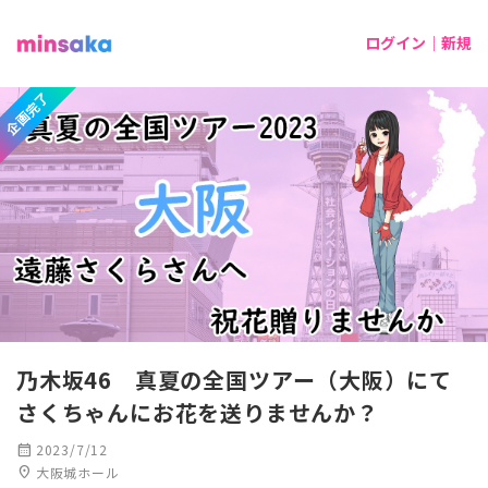
ログイン｜新規
企画完了
乃木坂46 真夏の全国ツアー（大阪）にて
さくちゃんにお花を送りませんか？
calendar_month
2023/7/12
location_on
大阪城ホール