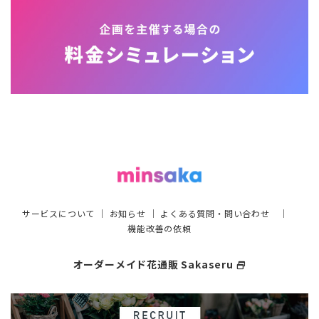
サービスについて
｜
お知らせ
｜
よくある質問・問い合わせ
｜
機能改善の依頼
オーダーメイド花通販 Sakaseru
select_window