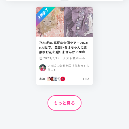
企画完了
乃木坂46 真夏の全国ツアー2023i
n大阪で、奥田いろはちゃんに素
敵なお花を贈りませんか？🦙💭
2023/7/12
大阪城ホール
calendar_month
location_on
いろぱに幸せを届けられますよ
うに🌷
参加
18人
もっと見る