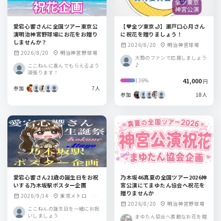
愛宕心響さんに全国ツアー東京公
【💙全ツ東京🌙】瀬戸口心月さん
演明治神宮野球場にお花をお贈り
に祝花を贈りましょう！
しませんか？
2026/8/20
明治神宮球場
calendar_month
location_on
2026/8/20
明治神宮野球場
calendar_month
location_on
大勢のファンで応援しましょう
♪
ここねんに喜んでもらえるよう
頑張ります！
41,000
136%
円
参加
7人
参加
18人
愛宕心響さん21歳の誕生日をお祝
乃木坂46真夏の全国ツアー2026神
いする乃木坂駅ポスター企画
宮公演にてまゆたん協会へ祝花を
贈りませんか
2026/9/14
東京メトロ 乃
calendar_month
location_on
2026/8/20
明治神宮野球場
calendar_month
location_on
木坂駅
ここねんの誕生日を一緒にお祝
いしましょう
まゆたん協会へ素敵なお花を贈