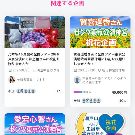
関連する企画
乃木坂46 真夏の全国ツアー2026
賀喜遥香さんに全国ツアー東京公
東京公演にて井上和さんに祝花を
演明治神宮野球場にお花をお贈り
贈りませんか
しませんか？
2026/8/20
明治神宮野球場
2026/8/20
明治神宮野球場
calendar_month
location_on
calendar_month
location_on
賀喜さんに喜んでもらえるよう
参加者募集中です！
に頑張ります
参加
9人
40,000
100%
円
参加
10人