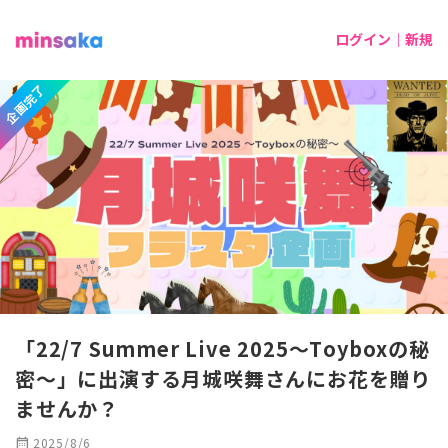
ログイン｜新規
企画完了
「22/7 Summer Live 2025〜Toyboxの秘
密〜」に出演する月城咲舞さんにお花を贈り
ませんか？
calendar_month
2025/8/6