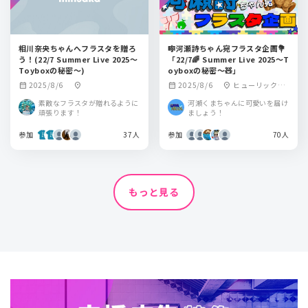
相川奈央ちゃんへフラスタを贈ろ
🎼河瀬詩ちゃん宛フラスタ企画💐
う！(22/7 Summer Live 2025〜
「22/7🌈 Summer Live 2025〜T
Toyboxの秘密〜)
oyboxの秘密〜🧸」
2025/8/6
2025/8/6
ヒューリックホ
calendar_month
location_on
calendar_month
location_on
ール東京
素敵なフラスタが贈れるように
河瀬くまちゃんに可愛いを届け
頑張ります！
ましょう！
参加
37人
参加
70人
もっと見る