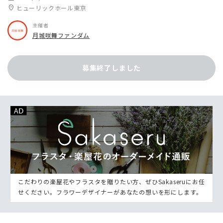
location_on
ヒューリックホール東京
主催者
月城咲舞ファンダム
募集終了しました
こだわりの楽屋花やフラスタを贈りたい方、ぜひSakaseruにお任
せください。フラワーデザイナーがあなたの想いを形にします。