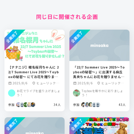
同じ日に開催される企画
企画完了
企画完了
【ナナニジ】椎名桜月ちゃんに 2
「22/7 Summer Live 2025〜To
2/7 Summer Live 2025～Toyb
yboxの秘密〜」に出演する麻丘
oxの秘密～ にてお花を贈りませ
真央ちゃんにお花を贈りません
んか？
か？
2025/8/6
ヒューリックホ
2025/8/6
ヒューリックホ
calendar_month
location_on
calendar_month
location_on
ール東京
ール東京
お花でライブを盛り上げましょ
Toyboxを賑やかに彩りましょ
う！
う！
参加
34人
参加
43人
企画完了
企画完了