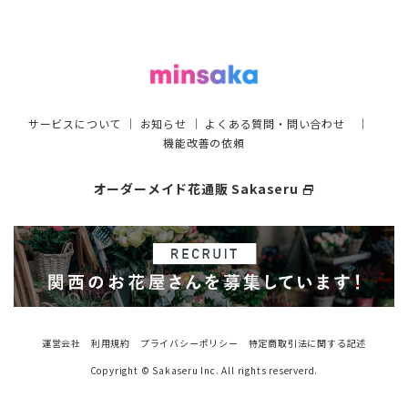
サービスについて
｜
お知らせ
｜
よくある質問・問い合わせ
｜
機能改善の依頼
オーダーメイド花通販 Sakaseru
select_window
運営会社
利用規約
プライバシーポリシー
特定商取引法に関する記述
Copyright © Sakaseru Inc. All rights reserverd.