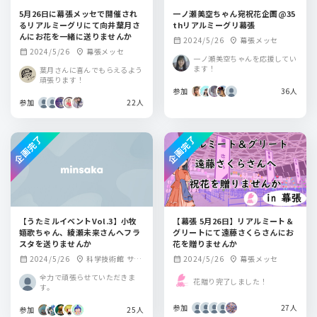
5月26日に幕張メッセで開催され
一ノ瀬美空ちゃん宛祝花企画@35
るリアルミーグリにて向井葉月さ
thリアルミーグリ幕張
んにお花を一緒に送りませんか
2024/5/26
幕張メッセ
calendar_month
location_on
2024/5/26
幕張メッセ
calendar_month
location_on
一ノ瀬美空ちゃんを応援してい
ます！
葉月さんに喜んでもらえるよう
頑張ります！
参加
36人
参加
22人
企画完了
企画完了
【うたミルイベントVol.3】小牧
【幕張 5月26日】リアルミート＆
嬉歌ちゃん、綾瀬未来さんへフラ
グリートにて遠藤さくらさんにお
スタを送りませんか
花を贈りませんか
2024/5/26
科学技術館 サイ
2024/5/26
幕張メッセ
calendar_month
location_on
calendar_month
location_on
エンスホール
全力で頑張らせていただきま
花贈り完了しました！
す。
参加
27人
参加
25人