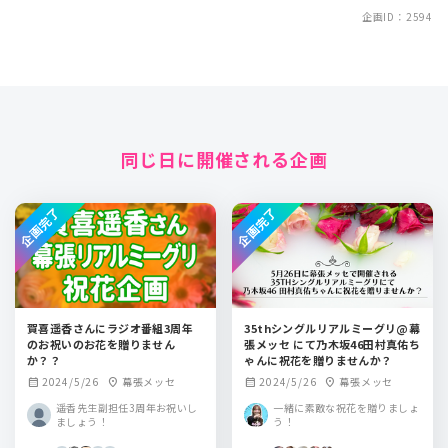
企画ID：2594
同じ日に開催される企画
企画完了
企画完了
賀喜遥香さんにラジオ番組3周年
35thシングルリアルミーグリ@幕
のお祝いのお花を贈りません
張メッセ にて乃木坂46田村真佑ち
か？？
ゃんに祝花を贈りませんか？
2024/5/26
幕張メッセ
2024/5/26
幕張メッセ
calendar_month
location_on
calendar_month
location_on
遥香先生副担任3周年お祝いし
一緒に素敵な祝花を贈りましょ
ましょう！
う！