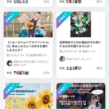
参加
13人
参加
19人
企画完了
企画完了
【シォータイムリアルイベントvo
池田瑛紗さんのお誕生日をお祝い
l2】希水しおさんへお花をお贈り
するお花を贈りませんか？
しませんか？
2024/5/26
幕張メッセ
calendar_month
location_on
2024/5/26
高田馬場BSホー
calendar_month
location_on
花贈り完了しました！
ル
素敵なお花をお届けできるよう
頑張ります
参加
39人
参加
12人
企画完了
企画完了