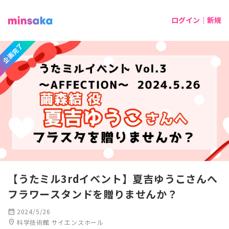
ログイン｜新規
企画完了
【うたミル3rdイベント】夏吉ゆうこさんへ
フラワースタンドを贈りませんか？
calendar_month
2024/5/26
location_on
科学技術館 サイエンスホール