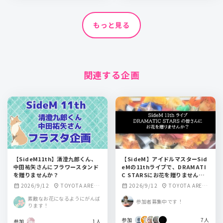
もっと見る
関連する企画
【SideM11th】清澄九郎くん、
【SideM】アイドルマスターSid
中田祐矢さんにフラワースタンド
eMの11thライブで、DRAMATI
を贈りませんか？
C STARSにお花を贈りません
か？
2026/9/12
TOYOTA ARENA
2026/9/12
TOYOTA ARENA
calendar_month
location_on
calendar_month
location_on
TOKYO
TOKYO
素敵なお花になるようにがんば
参加者募集中です！
ります！
参加
7人
参加
1人