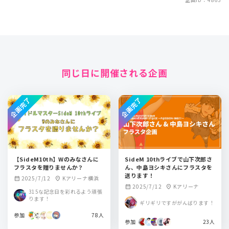
同じ日に開催される企画
企画完了
企画完了
【SideM10th】Wのみなさんに
SideM 10thライブで山下次郎さ
フラスタを贈りませんか？
ん、中島ヨシキさんにフラスタを
送ります！
2025/7/12
Kアリーナ横浜
calendar_month
location_on
2025/7/12
Kアリーナ
calendar_month
location_on
315な記念日を彩れるよう頑張
ります！
ギリギリですががんばります！
参加
78人
参加
23人