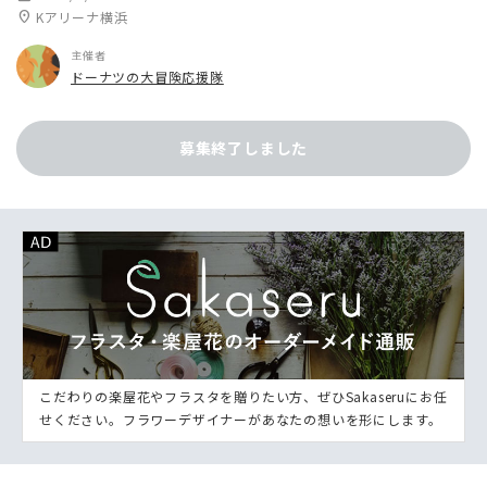
location_on
Kアリーナ横浜
主催者
ドーナツの大冒険応援隊
募集終了しました
こだわりの楽屋花やフラスタを贈りたい方、ぜひSakaseruにお任
せください。フラワーデザイナーがあなたの想いを形にします。