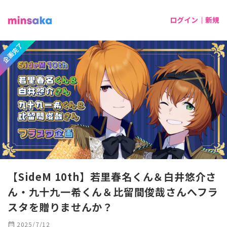
ログイン｜新規
企画完了
【SideM 10th】若里春名くん＆白井悠介さ
ん・九十九一希くん＆比留間俊哉さんへフラ
スタを贈りませんか？
calendar_month
2025/7/12