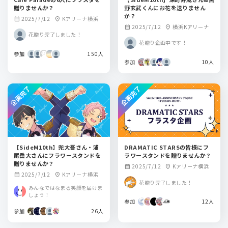
贈りませんか？
野玄武くんにお花を送りません
か？
2025/7/12
Kアリーナ横浜
calendar_month
location_on
2025/7/12
横浜Kアリーナ
calendar_month
location_on
花贈り完了しました！
花贈り企画中です！
参加
150人
参加
10人
企画完了
企画完了
【SideM10th】兜大吾さん・浦
DRAMATIC STARSの皆様にフ
尾岳大さんにフラワースタンドを
ラワースタンドを贈りませんか？
贈りませんか？
2025/7/12
Kアリーナ横浜
calendar_month
location_on
2025/7/12
Kアリーナ横浜
calendar_month
location_on
花贈り完了しました！
みんなではなまる笑顔を届けま
しょう！
参加
12人
参加
26人