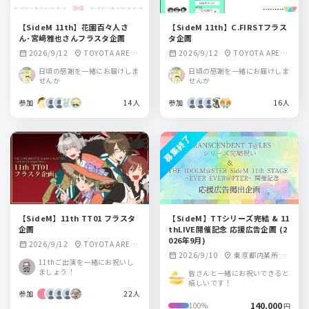
【SideM 11th】花園百々人さ
【SideM 11th】C.FIRSTフラス
ん･宮﨑雅也さんフラスタ企画
タ企画
2026/9/12
TOYOTA ARENA
2026/9/12
TOYOTA ARENA
calendar_month
location_on
calendar_month
location_on
TOKYO
TOKYO
日頃の感謝を一緒にお届けしま
日頃の感謝を一緒にお届けしま
せんか
せんか
参加
14人
参加
16人
募集終了
【SideM】11th TT01 フラスタ
【SideM】TTシリーズ完結 & 11
企画
thLIVE開催記念 応援広告企画 (2
026年9月)
2026/9/12
TOYOTA ARENA
calendar_month
location_on
2026/9/10
東京都内某所
calendar_month
location_on
TOKYO
11thご出演を一緒にお祝いし
駅/愛知県某所 駅
ましょう！
皆さんと一緒にお祝いできると
嬉しいです！
参加
22人
140,000
100%
円