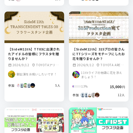
【SideM11th】TT03に出演され
【SideM11th】315プロの皆さん
たアイドルの皆様にフラスタを贈
にTTシリーズをモチーフにしたお
りませんか？
花を贈りませんか？
2026/9/12
TOYOTAアリー
2026/9/12
TOYOTA ARENA
calendar_month
location_on
calendar_month
location_on
ナ東京
TOKYO
11thライブの物語に花を添え
御出演をお祝いしたいです！
ましょう！
参加
5人
15,000
13%
円
参加
12人