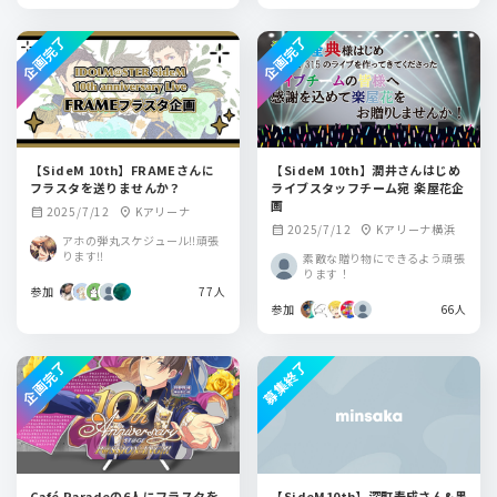
企画完了
企画完了
【SideM 10th】FRAMEさんに
【SideM 10th】潤井さんはじめ
フラスタを送りませんか？
ライブスタッフチーム宛 楽屋花企
画
2025/7/12
Kアリーナ
calendar_month
location_on
2025/7/12
Kアリーナ横浜
calendar_month
location_on
アホの弾丸スケジュール‼️頑張
ります‼️
素敵な贈り物にできるよう頑張
ります！
参加
77人
参加
66人
企画完了
募集終了
Café Paradeの6人にフラスタを
【SideM10th】深町寿成さん&黒