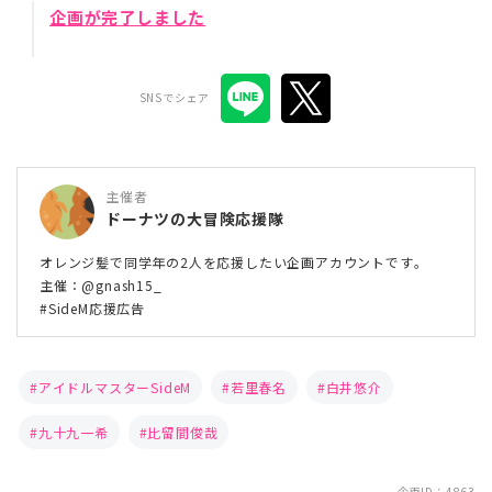
企画が完了しました
SNSでシェア
主催者
ドーナツの大冒険応援隊
オレンジ髪で同学年の2人を応援したい企画アカウントです。
主催：@gnash15_
#SideM応援広告
アイドルマスターSideM
若里春名
白井悠介
九十九一希
比留間俊哉
企画ID：4863