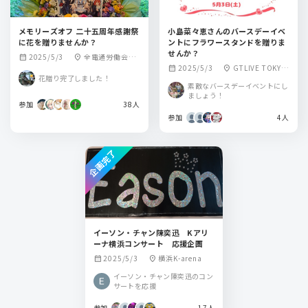
メモリーズオフ 二十五周年感謝祭
小島菜々恵さんのバースデーイベ
に花を贈りませんか？
ントにフラワースタンドを贈りま
せんか？
2025/5/3
全電通労働会館
calendar_month
location_on
2025/5/3
GTLIVE TOKY
calendar_month
location_on
多目的ホール
花贈り完了しました！
O、東京都港区六本
素敵なバースデーイベントにし
木７丁目12-14
ましょう！
参加
38人
参加
4人
企画完了
イーソン・チャン陳奕迅 Kアリ
ーナ横浜コンサート 応援企画
2025/5/3
横浜K-arena
calendar_month
location_on
イーソン・チャン陳奕迅のコン
サートを応援
参加
17人