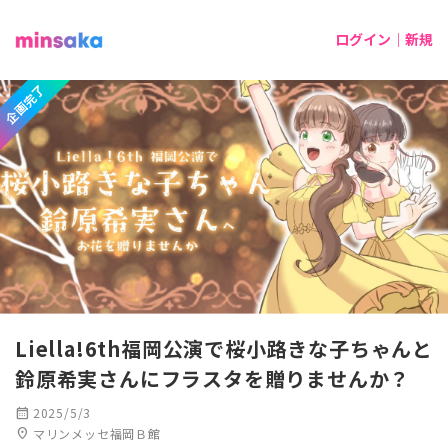
ログイン｜新規
企画完了
Liella!6th福岡公演で桜小路きな子ちゃんと
鈴原希実さんにフラスタを贈りませんか？
calendar_month
2025/5/3
location_on
マリンメッセ福岡Ｂ館