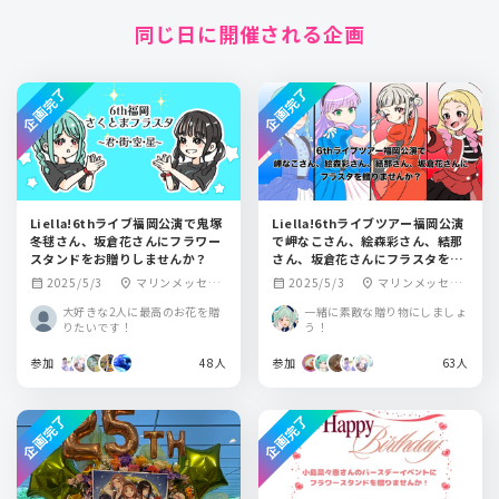
同じ日に開催される企画
企画完了
企画完了
Liella!6thライブ福岡公演で鬼塚
Liella!6thライブツアー福岡公演
冬毬さん、坂倉花さんにフラワー
で岬なこさん、絵森彩さん、結那
スタンドをお贈りしませんか？
さん、坂倉花さんにフラスタを贈
りませんか？
2025/5/3
マリンメッセ福
2025/5/3
マリンメッセ福
calendar_month
location_on
calendar_month
location_on
岡B館
岡B館
大好きな2人に最高のお花を贈
一緒に素敵な贈り物にしましょ
りたいです！
う！
参加
48人
参加
63人
企画完了
企画完了