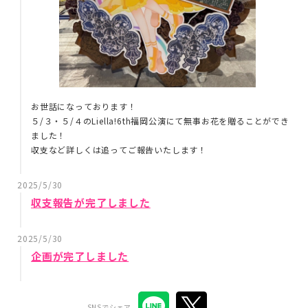
お世話になっております！
５/３・５/４のLiella!6th福岡公演にて無事お花を贈ることができ
ました！
収支など詳しくは追ってご報告いたします！
2025/5/30
収支報告が完了しました
2025/5/30
企画が完了しました
SNSでシェア