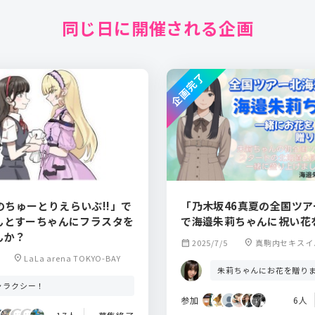
同じ日に開催される企画
企画完了
a!のちゅーとりえらいぶ!!」で
「乃木坂46真夏の全国ツアー
んとすーちゃんにフラスタを
で海邉朱莉ちゃんに祝い花
んか？
calendar_month
2025/7/5
location_on
真駒内セキスイ
アリーナ
location_on
LaLa arena TOKYO-BAY
朱莉ちゃんにお花を贈り
ャラクシー！
参加
6人