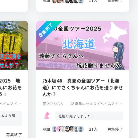
参加
11人
募集終了
企画完了
025 地
乃木坂46 真夏の全国ツアー（北海
んにお花を
道）にてさくちゃんにお花を送りませ
う！
んか？
ハイムアイス
calendar_month
2025/7/5
location_on
真駒内セキスイハイムアイス
アリーナ
えるよう頑
花贈り完了しました！
参加
21人
募集終了
募集終了