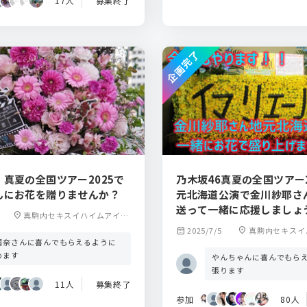
17人
募集終了
企画完了
真夏の全国ツアー2025で
乃木坂46真夏の全国ツアー2
んにお花を贈りませんか？
元北海道公演で金川紗耶さ
送って一緒に応援しましょ
location_on
真駒内セキスイハイムアイス
アリーナ
calendar_month
2025/7/5
location_on
真駒内セキスイ
瑠奈さんに喜んでもらえるように
アリーナ
めます
やんちゃんに喜んでもら
張ります
11人
募集終了
参加
80人