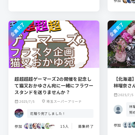
参加
企画完了
企画完了
超超超超ゲーマーズ2の開催を記念し
【北海道】
て猫又おかゆさん宛に一緒にフラワー
林瑠奈さ
スタンドを送りませんか？
calendar_month
2025/7/5
calendar_month
2025/7/5
location_on
埼玉スーパーアリーナ
林
努
花贈り完了しました！
参加
参加
15人
募集終了