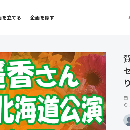
画を立てる
企画を探す
calendar_month
location_on