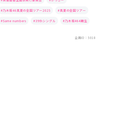
乃木坂46真夏の全国ツアー2025
真夏の全国ツアー
Same numbers
39thシングル
乃木坂464期生
企画ID：5018