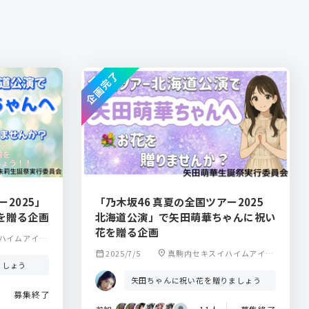
企画完了
2025」
「乃木坂46 真夏の全国ツアー2025
を贈る企画
北海道公演」で矢田萌華ちゃんに祝い
花を贈る企画
ハイムアイス
calendar_month
2025/7/5
location_on
真駒内セキスイハイムアイス
ましょう
アリーナ
矢田ちゃんに祝い花を贈りましょう
募集終了