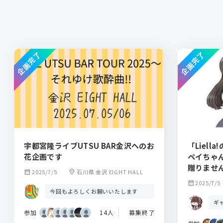
企画完了
企画完了
宇都宮隆ライブUTSU BAR金沢へのお
「Liell
花企画です
ペイちゃ
贈りませ
calendar_month
2025/7/5
location_on
石川県 金沢 EIGHT HALL
calendar_month
2025/7/5
今回もよろしくお願いいたします
ギ
参加
14人
募集終了