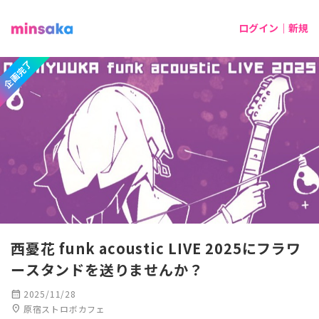
ログイン｜新規
企画完了
西憂花 funk acoustic LIVE 2025にフラワ
ースタンドを送りませんか？
calendar_month
2025/11/28
location_on
原宿ストロボカフェ