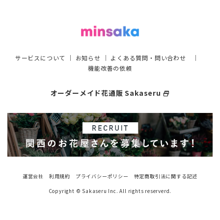
サービスについて
｜
お知らせ
｜
よくある質問・問い合わせ
｜
機能改善の依頼
オーダーメイド花通販 Sakaseru
select_window
運営会社
利用規約
プライバシーポリシー
特定商取引法に関する記述
Copyright © Sakaseru Inc. All rights reserverd.