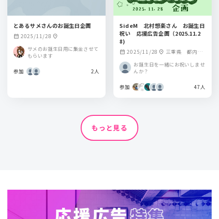
とあるサメさんのお誕生日企画
SideM 北村想楽さん お誕生日
祝い 応援広告企画（2025.11.2
2025/11/28
calendar_month
location_on
8)
サメのお誕生日用に集金させて
2025/11/28
三重県 都内某
calendar_month
location_on
もらいます
所 二か所掲出
お誕生日を一緒にお祝いしませ
参加
2人
んか？
参加
47人
もっと見る