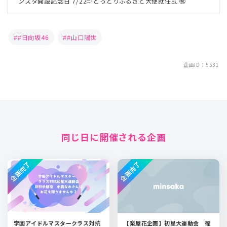
ンスタ開設記念日 7/22⇨とっとりふるさと大使就任式 ㊗️
#日向坂46
#山口陽世
企画ID：5531
同じ日に開催される企画
企画完了
企画完了
学園アイドルマスタークラス対抗
【楽屋花企画】初星大運動会 篠