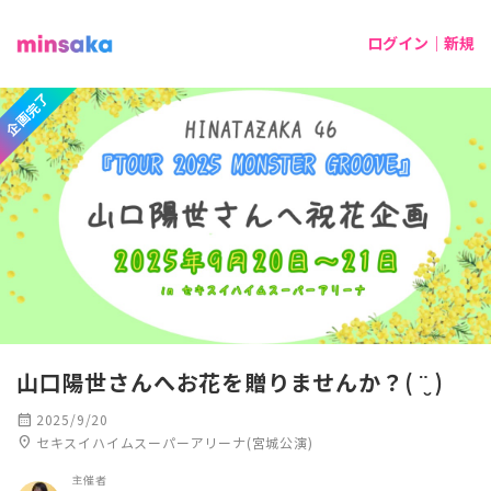
ログイン｜新規
企画完了
山口陽世さんへお花を贈りませんか？( ¨̮ )
calendar_month
2025/9/20
location_on
セキスイハイムスーパーアリーナ(宮城公演)
主催者