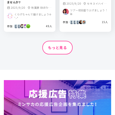
ませんか❔
2025/9/20
セキスイハイム
calendar_month
location_on
2025/9/20
秋葉原 BAR fro
calendar_month
location_on
スーパーアリーナ
ツアー初日盛り上げましょう！
m Scratch
🎤
くらげちゃんで届けましょう𖧷
⁺.˖*
参加
15人
参加
49人
もっと見る