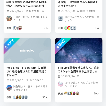
初星大運動会に出演される月村手
澤広役 川村玲奈さんへ楽屋花を
毬役 小鹿なおさんにお花を贈り
送りませんか？
ませんか？
2025/9/20
代々木第一体育
2025/9/20
国立代々木競技
calendar_month
location_on
calendar_month
location_on
館
場 第一体育館
一緒に小鹿さんを応援しましょ
川村さんと広ちゃんを応援しま
う！！
しょう
参加
3人
参加
4人
企画完了
企画完了
YMS LIVE - Sip by Sip -に出演
YMSLIVE開催を祝しまして、感謝
される鈍色聴さんに楽屋花を贈り
のTシャツ企画を立ち上げました
ませんか
2025/9/20
calendar_month
location_on
2025/9/20
LIVE SPACE Q
calendar_month
location_on
tシャツ欲しい方のご応募お待
（旧秋葉原トーク
ちしてます
鈍色聴さんに喜んでもらえるよ
ライブBAR from sc
う頑張ります
ratch）
参加
39人
参加
33人