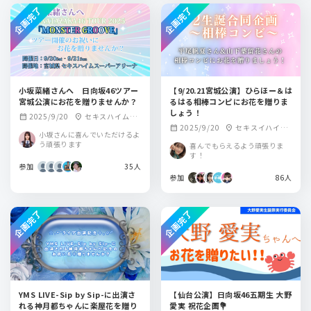
企画完了
企画完了
小坂菜緒さんへ 日向坂46ツアー
【9/20.21宮城公演】ひらほー＆は
宮城公演にお花を贈りませんか？
るはる相棒コンピにお花を贈りま
しょう！
2025/9/20
セキスハイムス
calendar_month
location_on
2025/9/20
セキスイハイム
calendar_month
location_on
ーパーアリーナ
小坂さんに喜んでいただけるよ
スーパーアリーナ
う頑張ります
喜んでもらえるよう頑張りま
す！
参加
35人
参加
86人
企画完了
企画完了
YMS LIVE-Sip by Sip-に出演さ
【仙台公演】日向坂46五期生 大野
れる神月都ちゃんに楽屋花を贈り
愛実 祝花企画💐