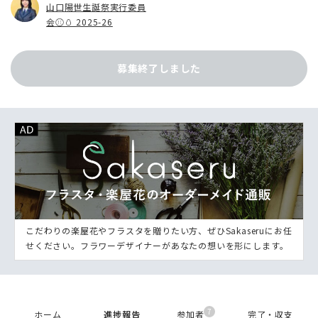
山口陽世生誕祭実行委員
会⚾🥚 2025-26
募集終了しました
こだわりの楽屋花やフラスタを贈りたい方、ぜひSakaseruにお任
せください。フラワーデザイナーがあなたの想いを形にします。
7
ホーム
進捗報告
参加者
完了・収支