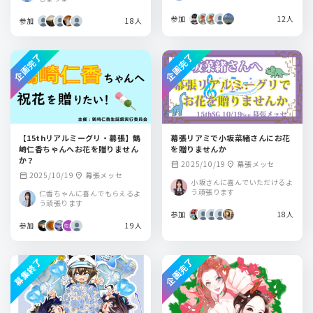
参加
12人
参加
18人
企画完了
企画完了
【15thリアルミーグリ・幕張】鶴
幕張リアミで小坂菜緒さんにお花
崎仁香ちゃんへお花を贈りません
を贈りませんか
か？
2025/10/19
幕張メッセ
calendar_month
location_on
2025/10/19
幕張メッセ
calendar_month
location_on
小坂さんに喜んでいただけるよ
う頑張ります
仁香ちゃんに喜んでもらえるよ
う頑張ります
参加
18人
参加
19人
募集終了
企画完了