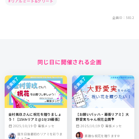
リアルミート&グリート
企画ID：5812
同じ日に開催される企画
企画完了
企画完了
金村美玖さんに祝花を贈りましょ
【お願いバッハ・幕張リアミ】大
う！【15thリアミ@10/19幕張】
野愛実ちゃん祝花企画💐
2025/10/19
幕張メッセ
2025/10/19
幕張メッセ
calendar_month
location_on
calendar_month
location_on
誕生日後最初のリアミを彩りま
素敵な祝花を贈ります🌸
しょう🍣