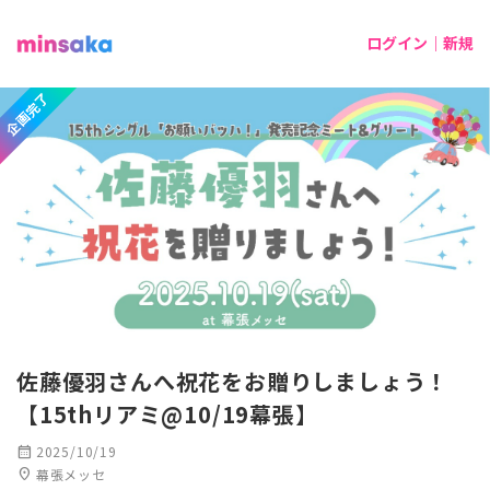
ログイン｜新規
企画完了
佐藤優羽さんへ祝花をお贈りしましょう！
【15thリアミ@10/19幕張】
calendar_month
2025/10/19
location_on
幕張メッセ