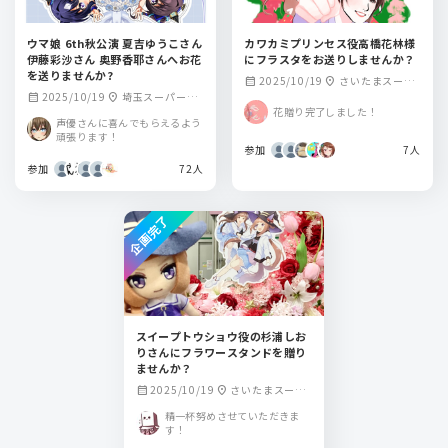
ウマ娘 6th秋公演 夏吉ゆうこさん
カワカミプリンセス役高橋花林様
伊藤彩沙さん 奥野香耶さんへお花
にフラスタをお送りしませんか？
を送りませんか?
2025/10/19
さいたまスーパ
calendar_month
location_on
2025/10/19
埼玉スーパーア
calendar_month
location_on
ーアリーナ
花贈り完了しました！
リーナ
声優さんに喜んでもらえるよう
頑張ります！
参加
7人
参加
72人
企画完了
スイープトウショウ役の杉浦しお
りさんにフラワースタンドを贈り
ませんか？
2025/10/19
さいたまスーパ
calendar_month
location_on
ーアリーナ
精一杯努めさせていただきま
す！