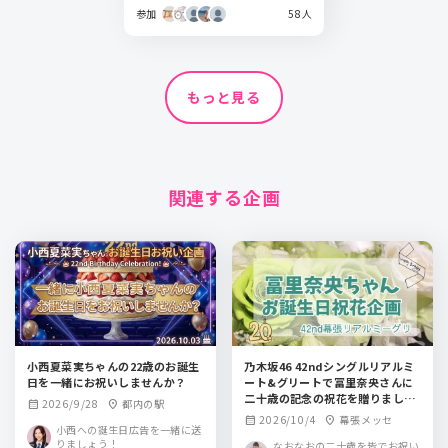
参加
58人
もっと見る
関連する企画
小西夏菜実ちゃんの22歳のお誕生
乃木坂46 42ndシングルリアルミ
日を一緒にお祝いしませんか？
ート&グリートで冨里奈央さんに
二十歳の記念の祝花を贈りましょ
2026/9/28
都内の駅
calendar_month
location_on
う！
2026/10/4
幕張メッセ
calendar_month
location_on
小西への誕生日広告を一緒に送
りましょう！
なおなおの二十歳を皆でお祝い