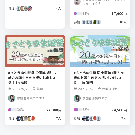
しましょう！
参加
4人
17,000
34%
円
参加
10人
#さとうゆ生誕祭 企画第3弾！20
#さとうゆ生誕祭 企画第1弾！20
歳のお誕生日をお祝いしましょ
歳のお誕生日をお祝いしましょ
う！ in 福岡
う！ in 宮崎
2026/9/7
福岡
2026/9/5
宮崎県某所
calendar_month
location_on
calendar_month
location_on
参加者募集中です！
参加者募集中です！
27,000
34,500
36%
53%
円
円
参加
7人
参加
7人