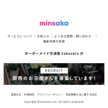
サービスについて
｜
お知らせ
｜
よくある質問・問い合わせ
｜
機能改善の依頼
オーダーメイド花通販 Sakaseru
select_window
運営会社
利用規約
プライバシーポリシー
特定商取引法に関する記述
Copyright © Sakaseru Inc. All rights reserverd.