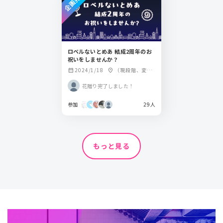
企画完了
ロベルないとめあ 結成2周年のお
祝いをしませんか？
2024/1/18
（現段階、変更
calendar_month
location_on
変更する可能性が
花贈り完了しました！
あります）北海道/
さっぽろテレビテ
参加
29人
レビ塔、神奈川県/
横浜マリンタワ
ー、福岡県/福岡タ
ワー、愛知県/名古
屋 栄 オアシス21水
もっと見る
の宇宙船宇宙船