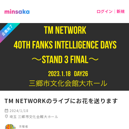
ログイン｜新規
企画完了
TM NETWORKのライブにお花を送ります
calendar_month
2024/1/18
location_on
埼玉 三郷市文化会館大ホール
主催者