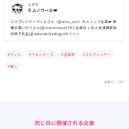
主催者
ろふノワール👑
コスプレイヤーウィルさん（@wiru_son）のメンシプ会員👑 声
優水瀬いのりさん(@inoriminase)のFC会員(Ჾ ᢦ Ჾ)人気漫画家桜
日梯子先生(@sakurabihashigo)のファン
ウィル
ウォッチーズ
生誕祭
コスプレイヤー
推し
企画ID：7201
同じ日に開催される企画