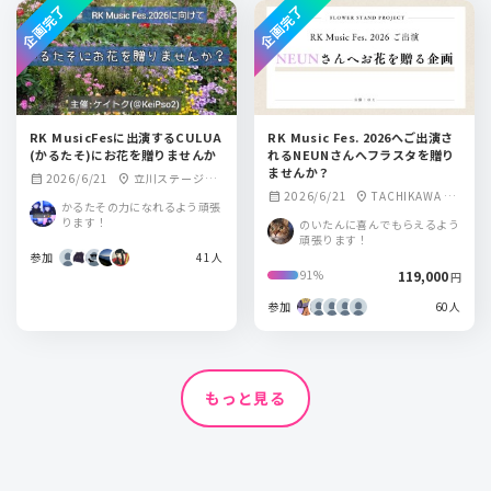
企画完了
企画完了
RK MusicFesに出演するCULUA
RK Music Fes. 2026へご出演さ
(かるたそ)にお花を贈りませんか
れるNEUNさんへフラスタを贈り
ませんか？
2026/6/21
立川ステージガ
calendar_month
location_on
2026/6/21
TACHIKAWA ST
calendar_month
location_on
ーデン
かるたその力になれるよう頑張
AGE GARDEN
ります！
のいたんに喜んでもらえるよう
頑張ります！
参加
41人
119,000
91%
円
参加
60人
もっと見る