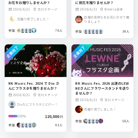
お花をお贈りしませんか？
に祝花を贈りませんか？
2026/6/21
立川ステージガ
2026/6/21
Niterra日本特殊
calendar_month
location_on
calendar_month
location_on
ーデン
陶業市民会館フォ
応援の気持ちをお花にのせて贈
花贈り完了しました！
レストホール
りましょう
参加
76人
参加
34人
企画完了
企画完了
RK Music Fes. 2026 で Diα さ
RK Music Fes. 2026 出演のLEW
んにフラスタを贈りませんか？
NEさんにフラワースタンドを送り
ませんか？
2026/6/21
立川ステージガ
calendar_month
location_on
2026/6/21
立川ステージガ
calendar_month
location_on
ーデン
Diαちにフラスタとどけ～！
ーデン
花贈り完了しました！
120,000
100%
円
参加
56人
参加
43人