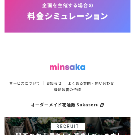
サービスについて
｜
お知らせ
｜
よくある質問・問い合わせ
｜
機能改善の依頼
オーダーメイド花通販 Sakaseru
select_window