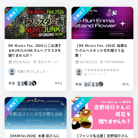
企画完了
企画完了
RK Music Fes. 2026 にご出演す
【RK Music Fes. 2026】焔魔る
るNUROJUNKさんへフラスタを
りさんへスタンド花を贈ろう企
贈りませんか？
画！
2026/6/21
立川ステージガ
2026/6/21
TACHIKAWA ST
calendar_month
location_on
calendar_month
location_on
ーデン
AGE GARDEN
うおおおおおおおおおお
花贈り完了しました！
お！！！！！！
参加
44人
参加
45人
企画完了
企画完了
【RKMFes2026】水瀬 凪さんに
【ファンミ名古屋】吉野裕行さん