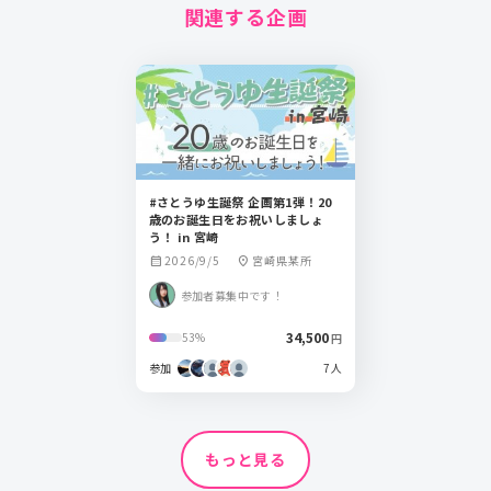
関連する企画
#さとうゆ生誕祭 企画第1弾！20
歳のお誕生日をお祝いしましょ
う！ in 宮崎
2026/9/5
宮崎県某所
calendar_month
location_on
参加者募集中です！
34,500
53%
円
参加
7人
もっと見る