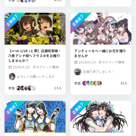
企画完了
企画完了
【∞th LIVE iと夢】白瀬咲耶様・
アンティーカへ一緒にお花を贈り
八巻アンナ様へフラスタをお贈り
ませんか
しませんか？
2026/4/25
Kアリーナ横浜
calendar_month
location_on
2026/4/25
Kアリーナ横浜
calendar_month
location_on
花贈り完了しました！
よろしくお願いいたします
参加
23人
参加
13人
企画完了
企画完了