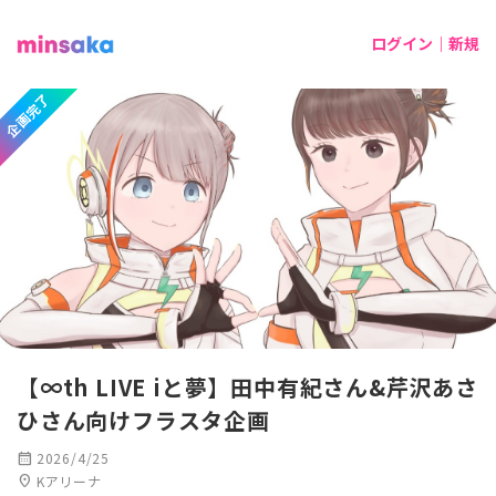
ログイン｜新規
企画完了
【∞th LIVE iと夢】田中有紀さん&芹沢あさ
ひさん向けフラスタ企画
calendar_month
2026/4/25
location_on
Kアリーナ