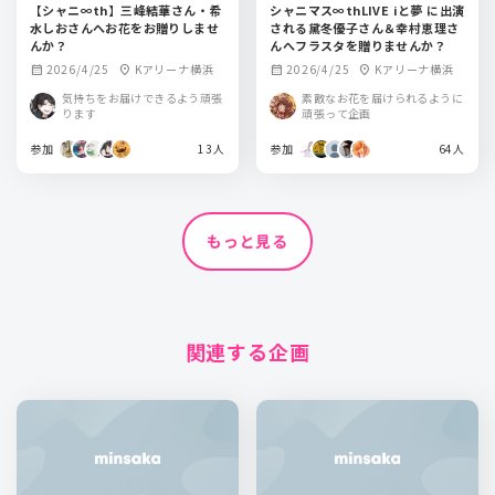
【シャニ∞th】三峰結華さん・希
シャニマス∞thLIVE iと夢 に出演
水しおさんへお花をお贈りしませ
される黛冬優子さん＆幸村恵理さ
んか？
んへフラスタを贈りませんか？
2026/4/25
Kアリーナ横浜
2026/4/25
Kアリーナ横浜
calendar_month
location_on
calendar_month
location_on
気持ちをお届けできるよう頑張
素敵なお花を届けられるように
ります
頑張って企画
参加
13人
参加
64人
もっと見る
関連する企画