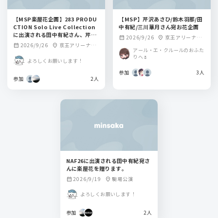
【MSP楽屋花企画】283 PRODU
【MSP】芹沢あさひ/鈴木羽那/田
CTION Solo Live Collection
中有紀/三川華月さん宛お花企画
に出演される田中有紀さん、芹沢
2026/9/26
京王アリーナTO
calendar_month
location_on
あさひさん宛
2026/9/26
京王アリーナTO
calendar_month
location_on
KYO
アール・エ・クルールのおふた
KYO
りへ🌷
よろしくお願いします！
参加
3人
参加
2人
NAF26に出演される田中有紀宛さ
んに楽屋花を贈ります。
2026/9/19
駒場公演
calendar_month
location_on
よろしくお願いします！
参加
2人