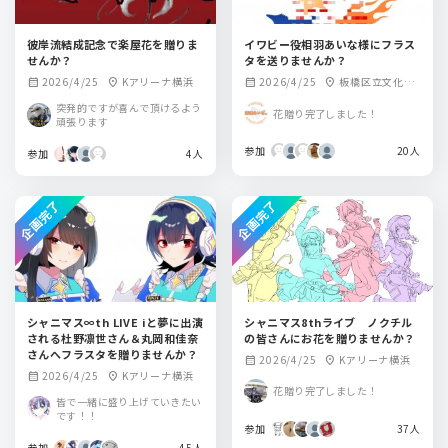
彼岸流結成記念で楽屋花を贈りま
イワビー役相羽あいな様にフラス
せんか？
タを送りませんか？
2026/4/25
Kアリーナ横浜
2026/4/25
板橋区立文化会
calendar_month
location_on
calendar_month
location_on
館小ホール
突発的ですが喜んで頂けるよう
花贈り完了しました！
頑張ります
参加
20人
参加
4人
企画完了
企画完了
シャニマス∞th LIVE iと夢に出演
シャニマス8thライブ ノクチル
される杜野凛世さん＆丸岡和佳奈
の皆さんにお花を贈りませんか？
さんへフラスタを贈りませんか？
2026/4/25
Kアリーナ横浜
calendar_month
location_on
2026/4/25
Kアリーナ横浜
calendar_month
location_on
花贈り完了しました！
皆で一緒に盛り上げていきたい
です！！
参加
37人
参加
45人