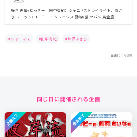
好き 声優/ゆっきー（田中有紀）シャニ /ストレイライト、あさ
ひ ユニット/コエモニー.クレイシス 動物/猫.ツバメ.鳥全般
シャニマス
田中有紀
芹沢あさひ
企画ID：6688
同じ日に開催される企画
企画完了
企画完了