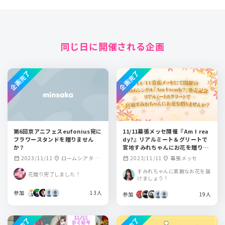
同じ日に開催される企画
企画完了
企画完了
第6回京アニフェスeufonius宛に
11/11幕張メッセ開催『Am I rea
フラワースタンドを贈りません
dy?』リアルミート＆グリートで
か？
宮地すみれちゃんにお花を贈りま
せんか？
2023/11/11
ロームシアター
2023/11/11
幕張メッセ
calendar_month
location_on
calendar_month
location_on
京都メインホール
すみれちゃんに素敵なお花を届
花贈り完了しました！
けましょう！
参加
13人
参加
19人