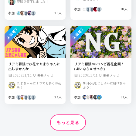
花贈り完了しました！
参加
18人
参加
26人
企画完了
企画完了
リアミ幕張でお花をたまちゃんに
リアミ幕張NGコンビ祝花企画！
出しませんか
(あいなら＆せっか)
2023/11/11
幕張メッセ
2023/11/11
幕張メッセ
calendar_month
location_on
calendar_month
location_on
たまちゃんに１つでも多くお花
NG祝花をとしふぃに届けちゃ
を！
おう！
参加
27人
参加
33人
もっと見る