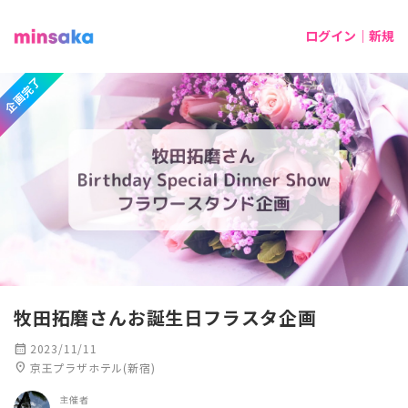
ログイン｜新規
企画完了
牧田拓磨さんお誕生日フラスタ企画
calendar_month
2023/11/11
location_on
京王プラザホテル(新宿)
主催者