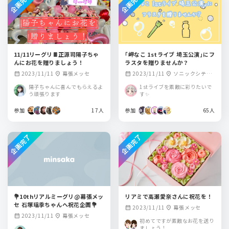
企画完了
企画完了
11/11リーグリ🍫正源司陽子ちゃ
｢岬なこ 1stライブ 埼玉公演｣にフ
んにお花を贈りましょう！
ラスタを贈りませんか？
2023/11/11
幕張メッセ
2023/11/11
ソニックシティ
calendar_month
location_on
calendar_month
location_on
大ホール
陽子ちゃんに喜んでもらえるよ
1stライブを素敵に彩りたいで
う頑張ります
す✨
参加
17人
参加
65人
企画完了
企画完了
💐10thリアルミーグリ@幕張メッ
リアミで高瀬愛奈さんに祝花を！
セ 石塚瑶季ちゃんへ祝花企画💐
2023/11/11
幕張メッセ
calendar_month
location_on
2023/11/11
幕張メッセ
calendar_month
location_on
初めてですが素敵なお花を送り
ましょう！