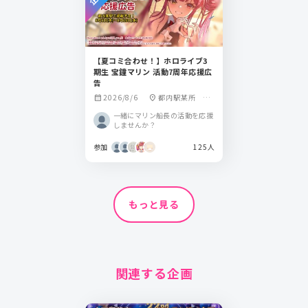
【夏コミ合わせ！】ホロライブ3
期生 宝鐘マリン 活動7周年応援広
告
2026/8/6
都内駅某所 コ
calendar_month
location_on
ミックマーケット
一緒にマリン船長の活動を応援
しませんか？
参加
125人
もっと見る
関連する企画