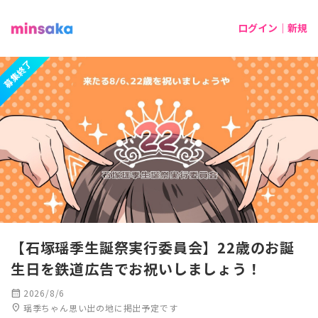
ログイン｜新規
募集終了
【石塚瑶季生誕祭実行委員会】22歳のお誕
生日を鉄道広告でお祝いしましょう！
calendar_month
2026/8/6
location_on
瑶季ちゃん思い出の地に掲出予定です