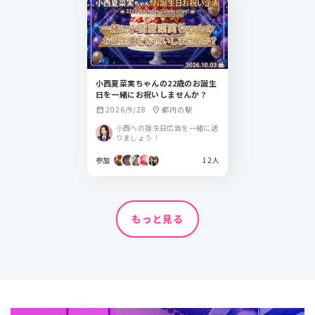
小西夏菜実ちゃんの22歳のお誕生
日を一緒にお祝いしませんか？
2026/9/28
都内の駅
calendar_month
location_on
小西への誕生日広告を一緒に送
りましょう！
参加
12人
もっと見る