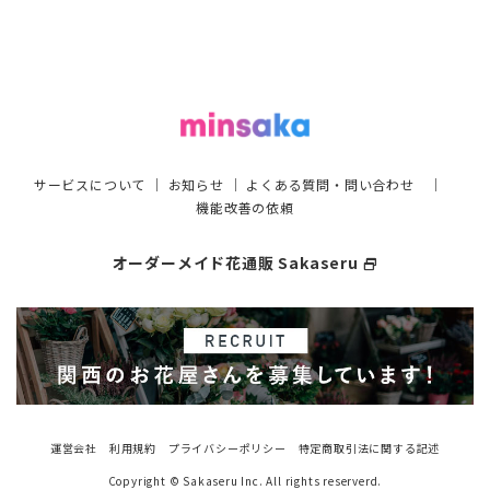
サービスについて
｜
お知らせ
｜
よくある質問・問い合わせ
｜
機能改善の依頼
オーダーメイド花通販 Sakaseru
select_window
運営会社
利用規約
プライバシーポリシー
特定商取引法に関する記述
Copyright © Sakaseru Inc. All rights reserverd.