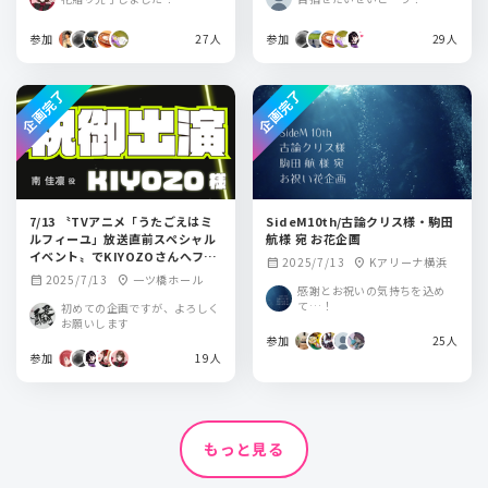
参加
27人
参加
29人
企画完了
企画完了
7/13 〝TVアニメ「うたごえはミ
SideM10th/古論クリス様・駒田
ルフィーユ」放送直前スペシャル
航様 宛 お花企画
イベント〟でKIYOZOさんへフラ
2025/7/13
Kアリーナ横浜
calendar_month
location_on
スタを贈りませんか？
2025/7/13
一ツ橋ホール
calendar_month
location_on
感謝とお祝いの気持ちを込め
て…！
初めての企画ですが、よろしく
お願いします
参加
25人
参加
19人
もっと見る