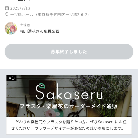
calendar_month
2025/7/13
location_on
一ツ橋ホール（東京都千代田区一ツ橋2-6-2）
主催者
相川遥花さん応援企画
募集終了しました
こだわりの楽屋花やフラスタを贈りたい方、ぜひSakaseruにお任
せください。フラワーデザイナーがあなたの想いを形にします。