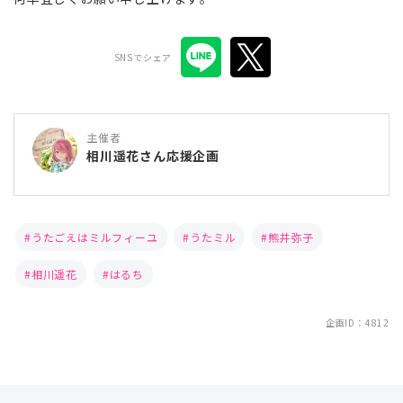
SNSでシェア
主催者
相川遥花さん応援企画
うたごえはミルフィーユ
うたミル
熊井弥子
相川遥花
はるち
企画ID：4812