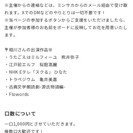
※主催からの連絡などは、ミンサカからのメール経由で受け取
れます。XでのDMなどのやりとりは一切不要です！
※当ページの参加するボタンからご支援をいただけましたら、
主催が参加者様のお名前をボードに反映してお花を用意いたし
ます。
💐相川さんの出演作品🌸
・うたごえはミルフィーユ 熊井弥子
・江戸前エルフ 桜庭高麗
・NHK Eテレ「スクる」 ひなた
・トラペジウム 亀井美嘉
・古典文学朗読劇-源氏物語編-
・Flowords
口数について
一口1,000円とさせていただきます。
複数口大歓迎です！