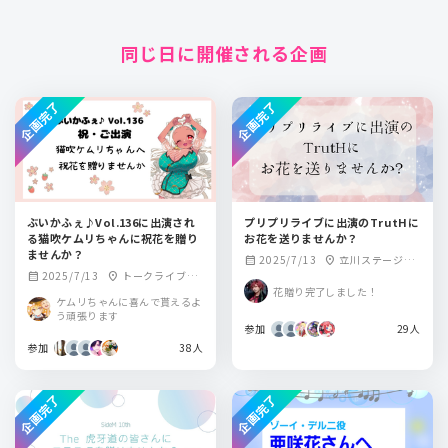
同じ日に開催される企画
企画完了
企画完了
ぶいかふぇ♪Vol.136に出演され
プリプリライブに出演のTrutHに
る猫吹ケムリちゃんに祝花を贈り
お花を送りませんか？
ませんか？
2025/7/13
立川ステージガ
calendar_month
location_on
2025/7/13
トークライブ＆
calendar_month
location_on
ーデン
花贈り完了しました！
バー from Scratc
ケムリちゃんに喜んで貰えるよ
h
う頑張ります
参加
29人
参加
38人
企画完了
企画完了