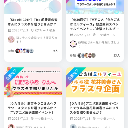
【SideM 10th】The 虎牙道の皆
【6/30締切】TVアニメ「うたごえ
さんにフラスタを贈りませんか？
はミルフィーユ」放送直前スペシ
ャルイベントにご出演されるゾー
2025/7/13
Kアリーナ横浜
calendar_month
location_on
イ・デルニ役亜咲花さんへフラワ
2025/7/13
一ツ橋ホール
calendar_month
location_on
初フラスタ企画です！頑張りま
ースタンドを贈りませんか？
す！
亜咲花さんへ思いを届けましょ
う…！
参加
9人
参加
33人
企画完了
企画完了
【うたミル】夏吉ゆうこさんへフ
[うたミル]アニメ放送直前イベン
ラワースタンドを贈りませんか？
トでウルル役花井美春さんにフラ
【TVアニメ放送直前イベント】
スタを贈りませんか？
2025/7/13
一ツ橋ホール
2025/7/13
一ツ橋ホール
calendar_month
location_on
calendar_month
location_on
花贈り完了しました！
目指せだいせいこーう！