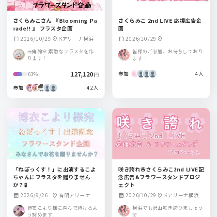
さくらみこさん 『Blooming Pa
さくらみこ 2nd LIVE 応援広告企
rade!! 』 フラスタ企画
画
2026/10/29
Kアリーナ横浜
2026/10/29
calendar_month
location_on
calendar_month
location_on
み俺誇🌸 素敵なフラスタを作
皆様のご参加、お待ちしており
ります！
ます！
127,120
参加
4人
63%
円
参加
42人
「ねぽっくす！」に出演するこよ
咲き誇れ🌸さくらみこ2nd LIVE記
ちゃんにフラスタを贈りません
念広告&フラワースタンドプロジ
か？🧪
ェクト
2026/9/26
有明アリーナ
2026/10/29
Kアリーナ横浜
calendar_month
location_on
calendar_month
location_on
博衣こより様に喜んで頂けるよ
横浜でも沢山咲き誇りましょう
う努めます
🌸