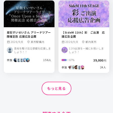
星街すいせいさん アリーナツアー
【SideM 11th】彩 ご出演 応
開催記念 応援広告企画
援広告企画
2026/9/8
某所駅構内
2026/9/8
都内某所
calendar_month
location_on
calendar_month
location_on
各地を駆け巡る歌姫を応援しま
11th出演を一緒にお祝いしま
しょう！！
しょう！
参加
156人
39,000
67%
円
参加
24人
もっと見る