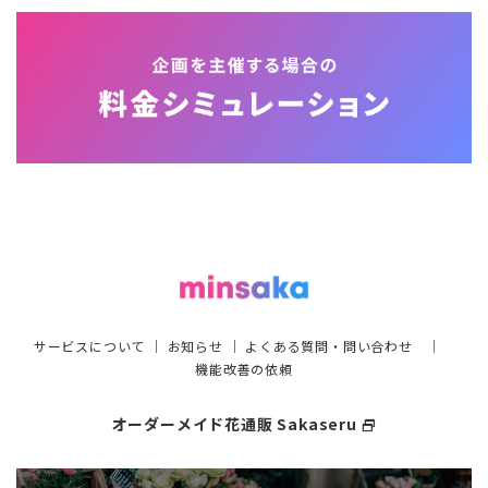
サービスについて
｜
お知らせ
｜
よくある質問・問い合わせ
｜
機能改善の依頼
オーダーメイド花通販 Sakaseru
select_window