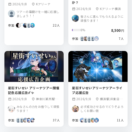
か？
2026/9/8
Kアリーナ
calendar_month
location_on
2026/9/8
Kアリーナ横浜
calendar_month
location_on
ツアーの幕開けを一緒に応援し
ましょう！！
皆さんに喜んでもらえるように
頑張ります！
参加
22人
8,500
8%
円
参加
7人
星街すいせい アリーナツアー開催
星街すいせいアリーナツアーライ
記念応援広告☄️✨
ブ応援広告
2026/9/8
神奈川某所駅掲
2026/9/8
横浜駅JR東日本
calendar_month
location_on
calendar_month
location_on
載
内予定
みなさんの力をお借りして頑張
必ず成功させるのでどうぞよろ
ります！
しくお願い致
参加
37人
参加
11人