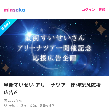
ログイン｜新規
募集終了
星街すいせい アリーナツアー開催記念応援
広告☄️
calendar_month
2026/9/8
location_on
神奈川、兵庫、愛知、福岡の某所