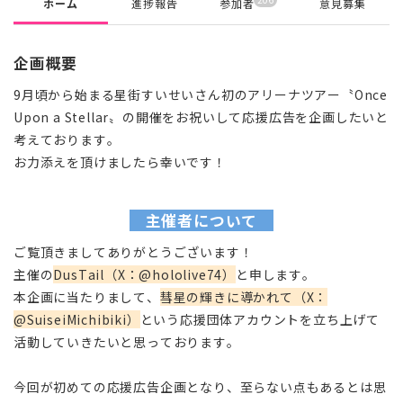
ホーム
進捗報告
参加者
意見募集
企画概要
9月頃から始まる星街すいせいさん初のアリーナツアー〝Once
Upon a Stellar〟の開催をお祝いして応援広告を企画したいと
考えております。
お力添えを頂けましたら幸いです！
主催者について
ご覧頂きましてありがとうございます！
主催の
DusTail（X：@hololive74）
と申します。
本企画に当たりまして、
彗星の輝きに導かれて（X：
@SuiseiMichibiki）
という応援団体アカウントを立ち上げて
活動していきたいと思っております。
今回が初めての応援広告企画となり、至らない点もあるとは思