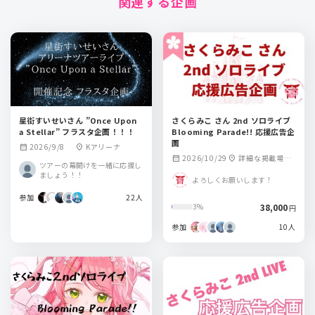
関連する企画
星街すいせいさん ”Once Upon
さくらみこ さん 2nd ソロライブ
a Stellar” フラスタ企画！！！
Blooming Parade!! 応援広告企
画
2026/9/8
Kアリーナ
calendar_month
location_on
2026/10/29
詳細な掲載場所
calendar_month
location_on
ツアーの幕開けを一緒に応援し
は後日発表となり
ましょう！！
よろしくお願いします！
ます
参加
22人
38,000
3%
円
参加
10人