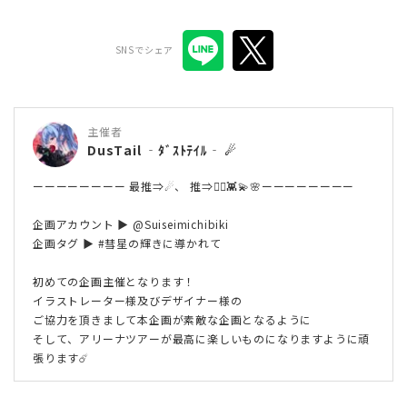
SNSでシェア
主催者
DusTail ‐ﾀﾞｽﾄﾃｲﾙ‐ ☄
ーーーーーーーー 最推⇒☄、 推⇒🏴‍☠️👾💫🌸ーーーーーーーー
企画アカウント ▶ @Suiseimichibiki
企画タグ ▶ #彗星の輝きに導かれて
初めての企画主催となります！
イラストレーター様及びデザイナー様の
ご協力を頂きまして本企画が素敵な企画となるように
そして、アリーナツアーが最高に楽しいものになりますように頑
張ります☄️