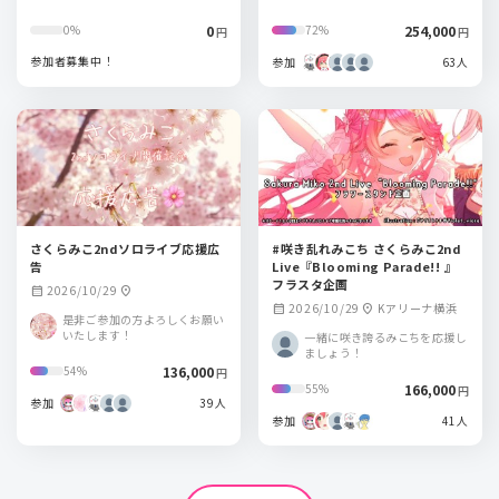
0
254,000
0%
72%
円
円
参加者募集中！
参加
63人
さくらみこ2ndソロライブ応援広
#咲き乱れみこち さくらみこ2nd
告
Live『Blooming Parade!! 』
フラスタ企画
2026/10/29
calendar_month
location_on
2026/10/29
Kアリーナ横浜
calendar_month
location_on
是非ご参加の方よろしくお願い
いたします！
一緒に咲き誇るみこちを応援し
ましょう！
136,000
54%
円
166,000
55%
円
参加
39人
参加
41人