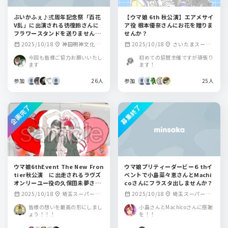
ぶいかふぇ♪弍周年記念祭「百花
【ウマ娘 6th 秋公演】エアメサイ
V乱」に出演される彷徨鈴さんに
ア役 根本優奈さんにお花を贈りま
フラワースタンドを送りません
せんか？
か？
2025/10/18
神田明神文化交
2025/10/18
さいたまスーパ
calendar_month
location_on
calendar_month
location_on
流館
ーアリーナ
今回も皆様ご協力お願いいたし
初めての協賛主催ですが頑張り
ます
ます！
参加
26人
参加
25人
企画完了
募集終了
ウマ娘6thEvent The New Fron
ウマ娘プリティーダービー６thイ
tier秋公演 に出走されるラヴズ
ベントで小島菜々恵さんとMachi
オンリーユー役の久保田未夢さん
coさんにフラスタ出しませんか？
にフラワースタンドを贈りません
2025/10/18
埼玉スーパーア
2025/10/18
埼玉スーパーア
calendar_month
location_on
calendar_month
location_on
か！！
リーナ
リーナ
皆様の想いを最高の形にしまし
小島さんとMachicoさんに感謝
ょう！！！
を！！