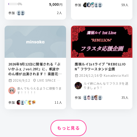
9,000
6%
円
参加
59人
参加
2人
2026年9月12日に開催される『ぶ
鷹嶺ルイ1stライブ “REBELLIO
いかふぇ♪vol.297』に、帆波か
N” フラワースタンド企画
のん様が出演されます！ 楽屋花で
2026/12/16
Kanadevia Hall
calendar_month
location_on
盛り上げませんか？
2026/9/12
LIVE SPACE Q
calendar_month
location_on
ルイ姉にみんなでフラスタを送
（旧秋葉原トーク
りましょう！
喜んでもらえるように頑張りま
ライブBAR from sc
す！！！！！
ratch）
参加
35人
参加
11人
もっと見る