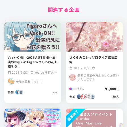
関連する企画
Vack-ON!! -2026 AUTUMN-出
さくらみこ2ndソロライブ応援広
演のお祝いにFigaroさんへお花を
告
贈ろう！
2026/10/26
calendar_month
location_on
2026/9/23
Yogibo META V
calendar_month
location_on
是非ご参加の方よろしくお願い
ALLEY（大阪）
いたします！
参加者募集中です！
91,000
36%
円
参加
2人
参加
30人
募集終了