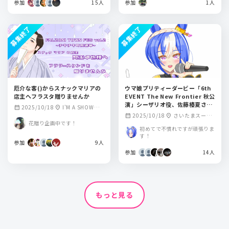
参加
15人
参加
1人
募集終了
募集終了
厄介な客()からスナックマリアの
ウマ娘プリティーダービー「6th
店主へフラスタ贈りませんか
EVENT The New Frontier 秋公
演」シーザリオ役、佐藤榛夏さん
2025/10/18
I'M A SHOW
calendar_month
location_on
にお花をお送りしませんか？
2025/10/18
さいたまスーパ
calendar_month
location_on
（アイマショウ）
花贈り企画中です！
ーアリーナ
初めてで不慣れですが頑張りま
す！
参加
9人
参加
14人
もっと見る