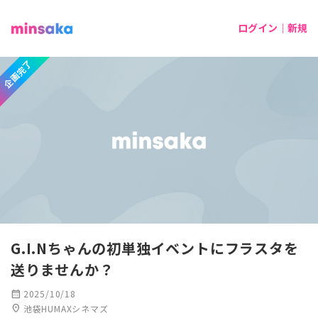
ログイン｜新規
企画完了
G.I.Nちゃんの初単独イベントにフラスタを
送りませんか？
calendar_month
2025/10/18
location_on
池袋HUMAXシネマズ