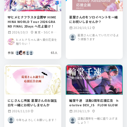
🩷ヒメヒナフラスタ企画🩵 HIME
葛葉さんのをソロイベントを一緒
HINA WORLD Tour 2026 GRA
にお祝いしませんか？
ND FINAL 2Days へ花よ届け！
2026/10/12
calendar_month
location_on
2026/10/3
東京・SGC HAL
calendar_month
location_on
葛葉さんに喜んでいただけるよ
L ARIAKE
う頑張ります
ヒメヒナちゃん達へ愛の花束を
贈りたい！
参加
65人
にじさんじ所属 葛葉さんのお誕生
輪堂千速 活動2周年応援広告 h
日を一緒にお祝いしませんか
ololive DEV_IS FLOW GLOW
2026/11/10
2026/11/9
calendar_month
location_on
calendar_month
location_on
活動2周年を一緒に盛り上げま
今年もよろしくお願いします！
しょう！