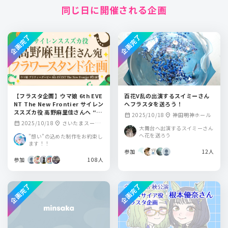
同じ日に開催される企画
企画完了
企画完了
【フラスタ企画】ウマ娘 6th EVE
百花V乱の出演するスイミーさん
NT The New Frontier サイレン
へフラスタを送ろう！
ススズカ役 高野麻里佳さんへ “想
2025/10/18
神田明神ホール
calendar_month
location_on
いの花” を届けませんか？
2025/10/18
さいたまスーパ
calendar_month
location_on
大舞台へ出演するスイミーさん
ーアリーナ
へ花を送ろう
”想い”の込めた制作をお約束し
ます！！
参加
12人
参加
108人
企画完了
企画完了