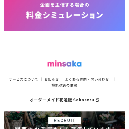
サービスについて
｜
お知らせ
｜
よくある質問・問い合わせ
｜
機能改善の依頼
オーダーメイド花通販 Sakaseru
select_window