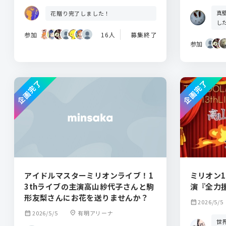
真
花贈り完了しました！
し
参加
16人
募集終了
参加
企画完了
企画完了
アイドルマスターミリオンライブ！1
ミリオン1
3thライブの主演高山紗代子さんと駒
演『全力
形友梨さんにお花を送りませんか？
calendar_month
2026/5/5
calendar_month
2026/5/5
location_on
有明アリーナ
世