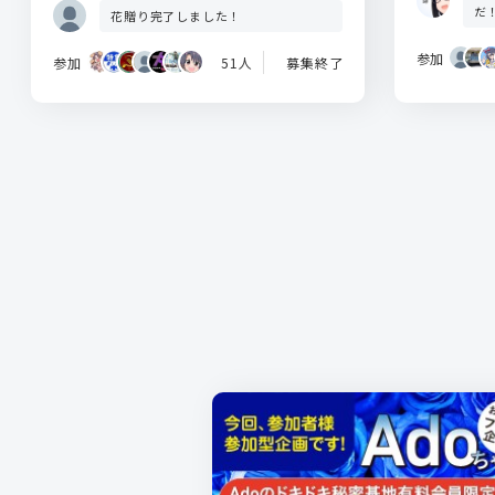
だ
花贈り完了しました！
参加
参加
51人
募集終了