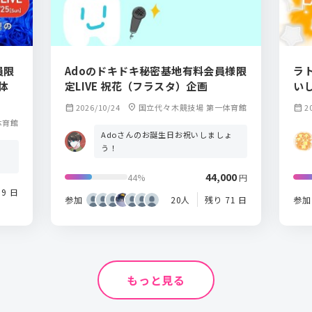
員限
Adoのドキドキ秘密基地有料会員様限
ラ
体
定LIVE 祝花（フラスタ）企画
い
calendar_month
2026/10/24
location_on
国立代々木競技場 第一体育館
calendar_month
20
体育館
Adoさんのお誕生日お祝いしましょ
う！
44,000
44%
円
59 日
参加
20人
残り 71 日
参加
もっと見る