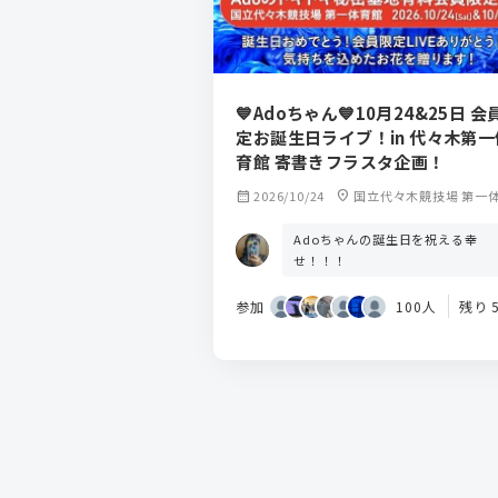
💙Adoちゃん💙10月24&25日 会
定お誕生日ライブ！in 代々木第一
育館 寄書きフラスタ企画！
calendar_month
2026/10/24
location_on
国立代々木競技場 第一
Adoちゃんの誕生日を祝える幸
せ！！！
参加
100人
残り 