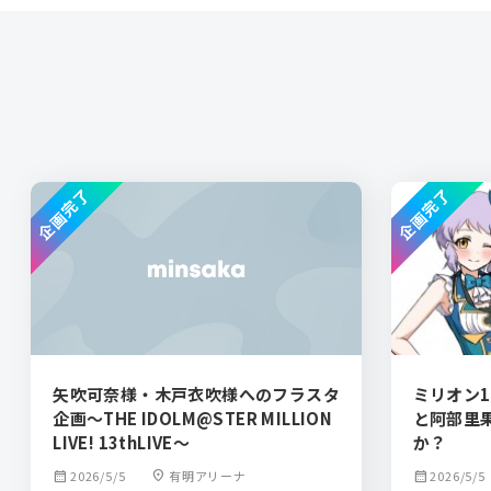
企画完了
企画完了
矢吹可奈様・木戸衣吹様へのフラスタ
ミリオン1
企画～THE IDOLM@STER MILLION
と阿部里
LIVE! 13thLIVE～
か？
calendar_month
2026/5/5
location_on
有明アリーナ
calendar_month
2026/5/5