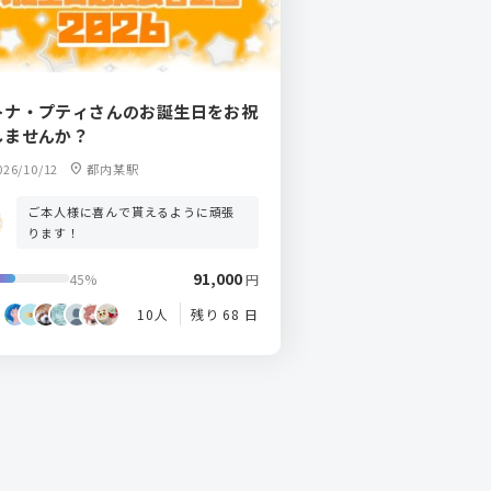
トナ・プティさんのお誕生日をお祝
しませんか？
26/10/12
location_on
都内某駅
ご本人様に喜んで貰えるように頑張
ります！
91,000
45%
円
10人
残り 68 日