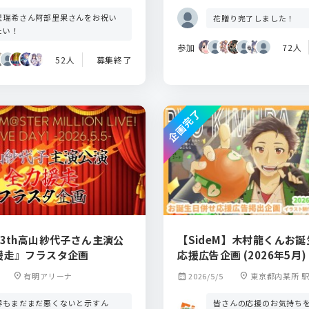
壁瑞希さん阿部里果さんをお祝い
花贈り完了しました！
たい！
参加
72人
52人
募集終了
企画完了
3th高山紗代子さん主演公
【SideM】木村龍くんお
援走』フラスタ企画
応援広告企画 (2026年5月)
location_on
有明アリーナ
calendar_month
2026/5/5
location_on
東京都内某所 
界もまだまだ悪くないと示すん
皆さんの応援のお気持ち