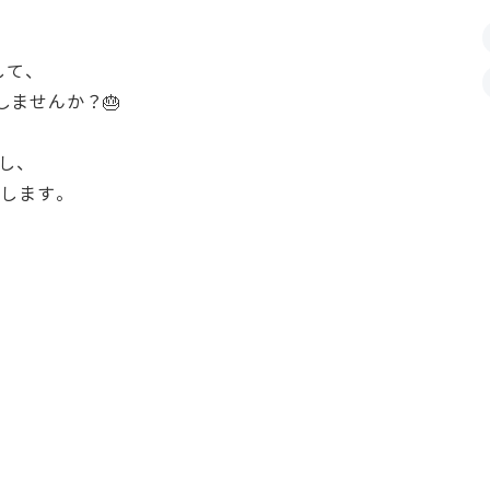
して、
ませんか？🎂
し、
作します。