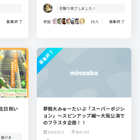
花贈り完了しました！
募集終了
参加
36人
募集終了
募集終了
誕生日祝い
夢限大みゅーたいぷ「スーパーポジシ
ョン」〜スピンアップ編〜大阪公演で
のフラスタ企画！！
駅
calendar_month
2026/5/5
location_on
BIGCAT
を届けま