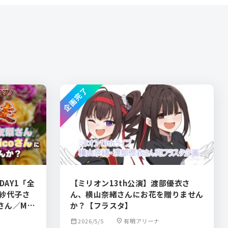
企画完了
DAY1「全
【ミリオン13th公演】渡部優衣さ
山紗代子さ
ん、横山奈緒さんにお花を贈りません
ん／Mac
か？【フラスタ】
ンドをお贈
calendar_month
2026/5/5
location_on
有明アリーナ