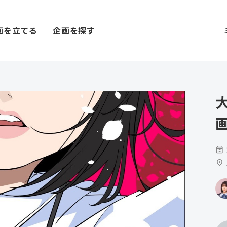
画を立てる
企画を探す
calendar_month
location_on