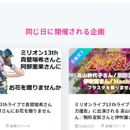
同じ日に開催される企画
企画完了
3thライブで真壁瑞希さん
ミリオンライブ13thライブ
果さんにお花を贈りません
力援走」に出演される 高
ん／駒形友梨さんと伊吹翼さ
hicoさんにフラワースタ
location_on
有明アリーナ
calendar_month
2026/5/5
location_on
有明アリーナ
りませんか