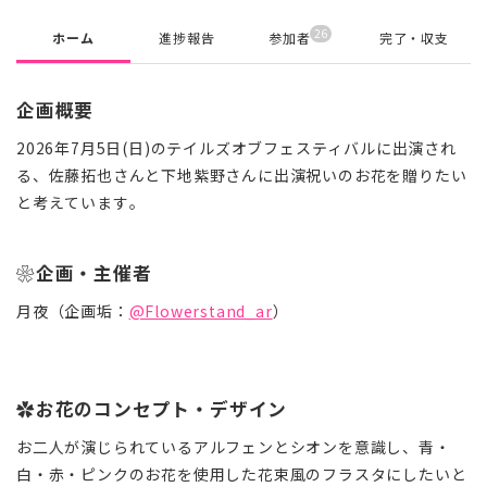
26
ホーム
進捗報告
参加者
完了・収支
企画概要
2026年7月5日(日)のテイルズオブフェスティバルに出演され
る、佐藤拓也さんと下地紫野さんに出演祝いのお花を贈りたい
と考えています。
❀企画・主催者
月夜（企画垢：
@Flowerstand_ar
）
✿お花のコンセプト・デザイン
お二人が演じられているアルフェンとシオンを意識し、青・
白・赤
・ピンク
のお花を使用した花束風のフラスタにしたいと