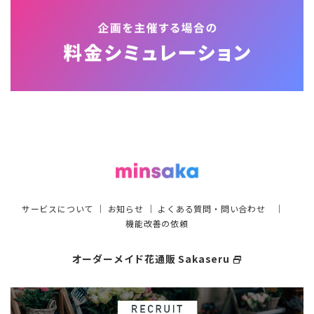
サービスについて
｜
お知らせ
｜
よくある質問・問い合わせ
｜
機能改善の依頼
オーダーメイド花通販 Sakaseru
select_window