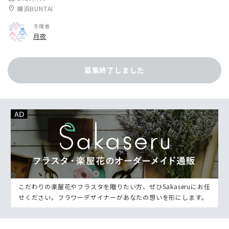
location_on
横浜BUNTAI
主催者
月夜
募集終了しました
こだわりの楽屋花やフラスタを贈りたい方、ぜひSakaseruにお任
せください。フラワーデザイナーがあなたの想いを形にします。