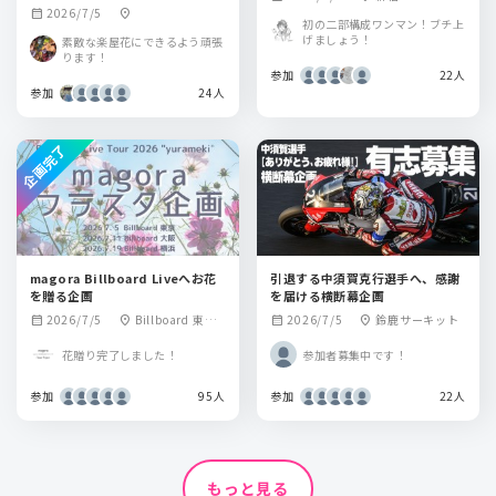
2026/7/5
calendar_month
location_on
初の二部構成ワンマン！ブチ上
げましょう！
素敵な楽屋花にできるよう頑張
ります！
参加
22人
参加
24人
企画完了
magora Billboard Liveへお花
引退する中須賀克行選手へ、感謝
を贈る企画
を届ける横断幕企画
2026/7/5
Billboard 東京
2026/7/5
鈴鹿サーキット
calendar_month
location_on
calendar_month
location_on
大阪 横浜
花贈り完了しました！
参加者募集中です！
参加
95人
参加
22人
もっと見る