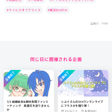
テイルズオブアライズ
横浜BUNTAI
企画ID：7469
同じ日に開催される企画
企画完了
企画完了
7/5 紐緒結奈&館林見晴ファンミ
シユイさんの5thワンマンライブ
ーティング 楽屋花を送りません
にフラスタを贈り隊！
か
2026/7/5
新宿ReNY
calendar_month
location_on