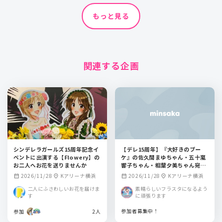
もっと見る
関連する企画
シンデレラガールズ15周年記念イ
【デレ15周年】『大好きのブー
ベントに出演する【Flowery】の
ケ』の佐久間まゆちゃん・五十嵐
お二人へお花を送りませんか
響子ちゃん・相葉夕美ちゃん宛フ
ラワースタンド企画【CG総選挙】
2026/11/28
Kアリーナ横浜
2026/11/28
Kアリーナ横浜
calendar_month
location_on
calendar_month
location_on
二人にふさわしいお花を届けま
素晴らしいフラスタになるよう
す
に頑張ります
参加者募集中！
参加
2人