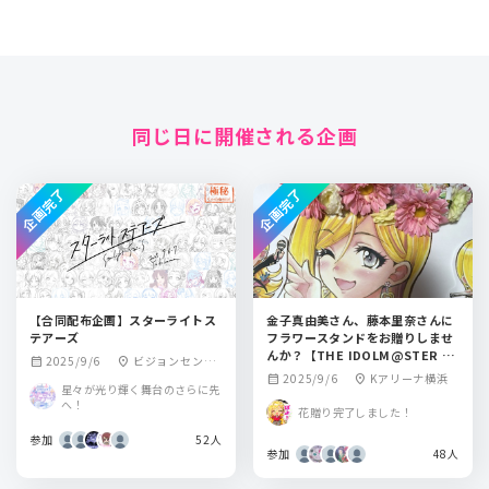
同じ日に開催される企画
企画完了
企画完了
【合同配布企画】スターライトス
金子真由美さん、藤本里奈さんに
テアーズ
フラワースタンドをお贈りしませ
んか？【THE IDOLM@STER CI
2025/9/6
ビジョンセンタ
calendar_month
location_on
NDERELLA GIRLS 10th MEMO
2025/9/6
Kアリーナ横浜
calendar_month
location_on
ー横浜みなとみら
星々が光り輝く舞台のさらに先
RIAL LIVE STARLIGHT STAGE
い
へ！
横浜公演】
花贈り完了しました！
参加
52人
参加
48人