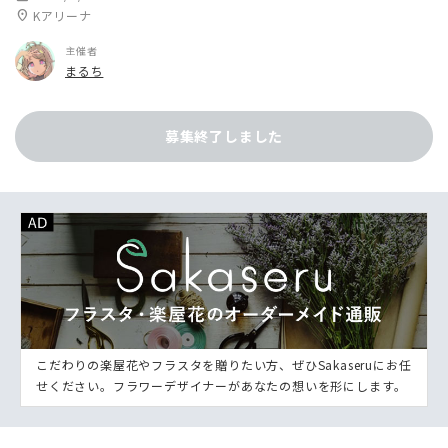
location_on
Kアリーナ
主催者
まるち
募集終了しました
こだわりの楽屋花やフラスタを贈りたい方、ぜひSakaseruにお任
せください。フラワーデザイナーがあなたの想いを形にします。