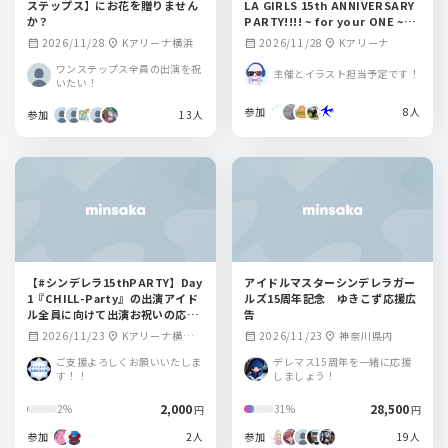
ステップス】にお花を贈りません
LA GIRLS 15th ANNIVERSARY
か？
PARTY!!!! ~ for your ONE ~
多田李衣菜役青木瑠璃子さんにフ
2026/11/28
Kアリーナ横浜
2026/11/28
Kアリーナ
calendar_month
location_on
calendar_month
location_on
ラワースタンドを出しませんか？
ワンステップス全員の出演を祝
主催とイラスト担当予定です！
いたい！
参加
8人
参加
13人
【#シンデレラ15thPARTY】Day
アイドルマスターシンデレラガー
1『CHILL-Party』の出演アイド
ルズ15周年記念 ゆきこず応援広
ル全員に向けて出演お祝いの応援
告
広告を掲出しませんか？
2026/11/23
Kアリーナ横浜
2026/11/23
神奈川県内
calendar_month
location_on
calendar_month
location_on
周辺の某所（詳細
ご支援よろしくお願いいたしま
デレマス15周年を一緒に応援
は掲出開始日正午
す！！
しましょう！
に公開します）
2,000
28,500
2%
31%
円
円
参加
2人
参加
19人