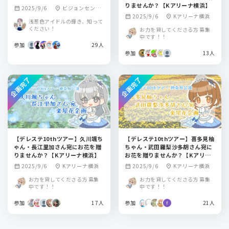
りませんか？【Kアリーナ横浜】
2025/9/6
ビジョンセンタ
calendar_month
location_on
2025/9/6
Kアリーナ横浜
calendar_month
location_on
ー横浜みなとみら
浅葱色アイドルの輝き、知って
い
ください！
お力を貸してくださる方 募集
中です！！
参加
29人
参加
13人
企画完了
企画完了
【デレステ10thツアー】久川颯ち
【デレステ10thツアー】喜多見柚
ゃん・長江里加さん宛にお花を贈
ちゃん・武田羅梨沙多胡さん宛に
りませんか？【Kアリーナ横浜】
お花を贈りませんか？【Kアリー
ナ横浜】
2025/9/6
Kアリーナ横浜
2025/9/6
Kアリーナ横浜
calendar_month
location_on
calendar_month
location_on
お力を貸してくださる方 募集
お力を貸してくださる方 募集
中です！！
中です！！
参加
17人
参加
21人