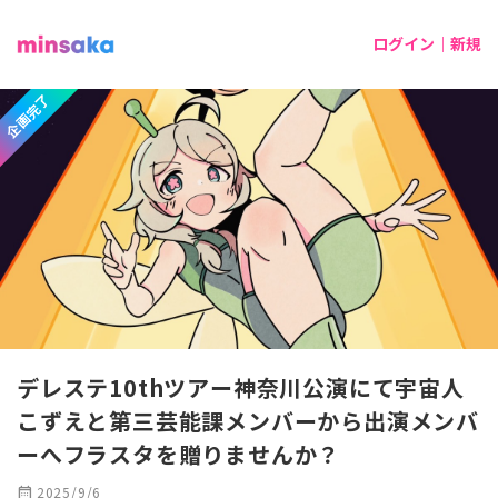
ログイン｜新規
企画完了
デレステ10thツアー神奈川公演にて宇宙人
こずえと第三芸能課メンバーから出演メンバ
ーへフラスタを贈りませんか？
calendar_month
2025/9/6