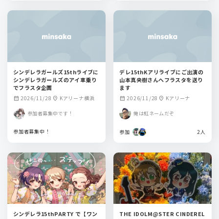
シンデレラガールズ15thライブに
デレ15thKアリライブにご出演の
シンデレラガールズのアイ車乗り
山本真央樹さんへフラスタを送り
でフラスタ企画
ます
2026/11/28
Kアリーナ横浜
2026/11/28
Kアリーナ
calendar_month
location_on
calendar_month
location_on
参加者募集中です！
俺は虹ネームだぞ
参加者募集中！
参加
2人
シンデレラ15thPARTY で【ワン
THE IDOLM@STER CINDEREL