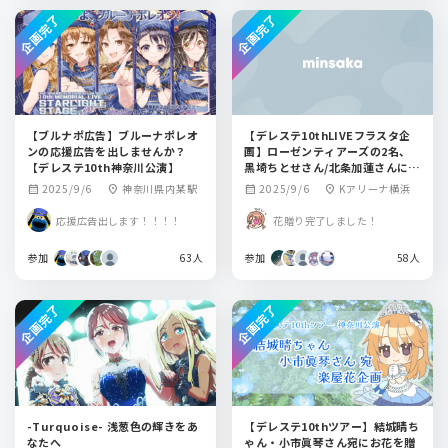
企画完了
企画完了
【ブルナポ広告】ブルーナポレオ
【デレステ10thLIVEフラスタ企
ンの応援広告を出しませんか？
画】ローゼンティアーズの2名、
【デレステ10th神奈川公演】
黒埼ちとせさん/北条加蓮さんにお
花を贈りませんか？
2025/9/6
神奈川県内某駅
2025/9/6
Kアリーナ横浜
calendar_month
location_on
calendar_month
location_on
応援広告出します！！！！
花贈り完了しました！
参加
63人
参加
58人
企画完了
企画完了
-Turquoise- 浅葱色の輝きをあ
【デレステ10thツアー】結城晴ち
なたへ
ゃん・小市眞琴さん宛にお花を贈