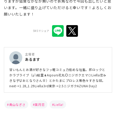
りますが協賛なかなか無いので折角なので今回も出したいと思
います。一緒に盛り上げていただけると幸いです！よろしくお
願いいたします！
SNSでシェア
主催者
あるます
甘いもんとお酒が好きなフッ軽コミュ力低めな社畜。邦ロックと
かラブライブ（μ’s絵里🪆Aqours花丸💮ニジガクエマ🍞Liella恋☕
きな子🦊おとなりさん🐰）とかたまにプロレス等色々すきな奴。
next→1.28,1.29Liella3rd東京→2.5ニジガクAZUNA Day2
青山なぎさ
葉月恋
Liella!