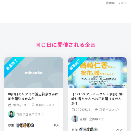
企画ID：7481
同じ日に開催される企画
募集終了
募集終了
8月1日のリアミで渡辺莉奈さんに
【17thリアルミーグリ・京都】鶴
花を贈りませんか
崎仁香ちゃんへお花を贈りません
か？
2026/8/1
京都パルスプラ
calendar_month
location_on
2026/8/1
京都パルスプラ
calendar_month
location_on
ザ
花贈り企画中です！
ザ
花贈り企画中です！
参加
10人
参加
24人