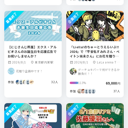
募集終了
企画完了
【にじさんじ所属】エクス・アル
「Liella!のちゅーとりえらいぶ!!
ビオさんのお誕生日を応援広告で
2026」で「平安名すみれさん・ペ
お祝いしませんか？
イトン尚未さん」にお花を贈りま
せんか？
2026/8/1
東京都内某駅
2026/8/1
LaLa arena TO
calendar_month
location_on
calendar_month
location_on
KYO-BAY
グーチョキパーで何ができるか
花贈り企画中です！
勝負だ！！
参加
32人
69,000
113%
円
参加
37人
募集終了
企画完了