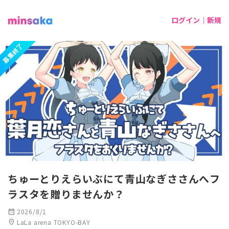
ログイン｜新規
募集終了
ちゅーとりえらいぶにて青山なぎささんへフ
ラスタを贈りませんか？
calendar_month
2026/8/1
location_on
LaLa arena TOKYO-BAY