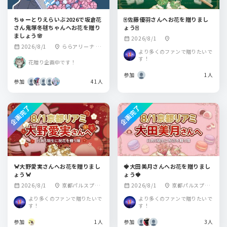
ちゅーとりえらいぶ2026で坂倉花
🀄️佐藤優羽さんへお花を贈りまし
さん鬼塚冬毬ちゃんへお花を贈り
ょう🀄️
ましょう🌸
2026/8/1
calendar_month
location_on
2026/8/1
ららアリーナ 東
calendar_month
location_on
より多くのファンで贈りたいで
京ベイ
す！
花贈り企画中です！
参加
1人
参加
41人
企画完了
企画完了
🦀大野愛実さんへお花を贈りまし
🍓大田美月さんへお花を贈りまし
ょう🦀
ょう🍓
2026/8/1
京都パルスプラ
2026/8/1
京都パルスプラ
calendar_month
location_on
calendar_month
location_on
ザ
ザ
より多くのファンで贈りたいで
より多くのファンで贈りたいで
す！
す！
参加
1人
参加
3人