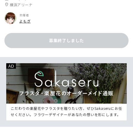
location_on
横浜アリーナ
主催者
よもぎ
募集終了しました
こだわりの楽屋花やフラスタを贈りたい方、ぜひSakaseruにお任
せください。フラワーデザイナーがあなたの想いを形にします。