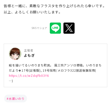
皆様と一緒に、素敵なフラスタを作り上げられたら幸いです。
以上、よろしくお願いいたします。
SNSでシェア
主催者
よもぎ
絵を描いてるいのりまち町民。 風三玖アンソロ寄稿。いのりまち
だより🍀17号(出張版), 19号採用/メロフラ322放送後旗採用(
https://t.co/wZdqFb03Y6
…)
水瀬いのり