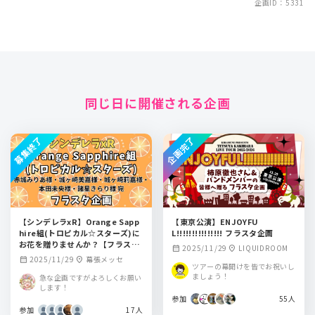
企画ID：5331
同じ日に開催される企画
募集終了
企画完了
【シンデレラxR】Orange Sapp
【東京公演】ENJOYFU
hire組(トロピカル☆スターズ)に
L!!!!!!!!!!!!!!! フラスタ企画
お花を贈りませんか？【フラスタ
2025/11/29
LIQUIDROOM
calendar_month
location_on
企画】
2025/11/29
幕張メッセ
calendar_month
location_on
ツアーの幕開けを皆でお祝いし
ましょう！
急な企画ですがよろしくお願い
します！
参加
55人
参加
17人