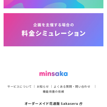
サービスについて
｜
お知らせ
｜
よくある質問・問い合わせ
｜
機能改善の依頼
オーダーメイド花通販 Sakaseru
select_window