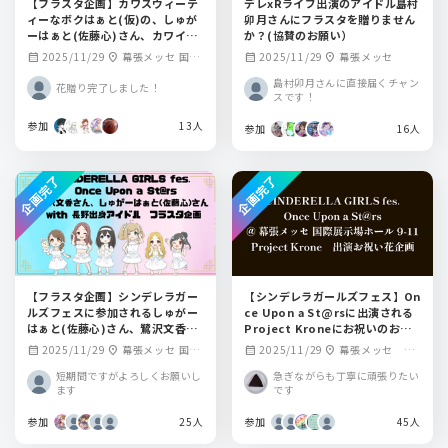
【フラスタ企画】カワスウィーテ
デレxRライブ出演のアイドル島村
ィーなボクはぁと(仮)の、しゅが
卯月さんにフラスタを贈りません
ーはぁと(佐藤心)さん、カワイイ
か？(協賛のお願い）
輿水幸子さんにフラスタを贈りま
2025/11/29
幕張メッセ 国際
2025/11/29
幕張メッセ
calendar_month
location_on
calendar_month
location_on
せんか？
展示場ホール9-11
島村卯月さんに直接届くチャン
花贈り完了しました！
スです！
参加
13人
参加
16人
企画完了
企画完了
【フラスタ企画】シンデレラガー
【シンデレラガールズフェス】On
ルズフェスに参加されるしゅがー
ce Upon a St@rsに出演される
はぁと(佐藤心)さん、鷺沢文香さ
Project Kroneにお祝いのお花
ん宛てに長野出身アイドルと共に
を贈りませんか
2025/11/29
幕張メッセ 国際
2025/11/29
幕張メッセ 国
calendar_month
location_on
calendar_month
location_on
フラスタを贈りませんか？
展示場ホール9-11
際展示場ホール9-1
短期間ですがよろしくお願いし
急ぎながらも丁寧に頑張りたい
1
ます
です
参加
25人
参加
45人