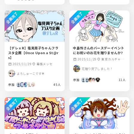
企画完了
企画完了
【デレｘR】塩見周子ちゃんフラ
中島怜さんのバースデーイベント
スタ企画【Once Upon a St@r
にお祝いのお花を贈りませんか?
s】
2025/11/29
東京カルチャー
calendar_month
location_on
2025/11/29
幕張メッセ
calendar_month
location_on
カルチャー
花贈り完了しました！
よろしゅーこです🌟
参加
11人
参加
45人
企画完了
企画完了