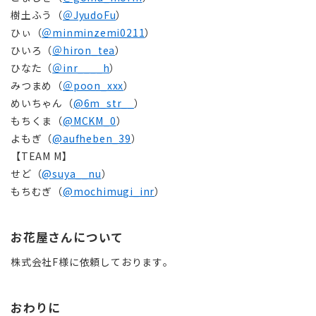
樹土ふう（
＠JyudoFu
）
ひぃ（
＠
minminzemi0211
）
ひいろ（
＠hiron_tea
）
ひなた（
＠
inr____h
）
みつまめ（
＠poon_xxx
）
めいちゃん（
@6m_str__
）
もちくま（
@MCKM_0
）
よもぎ（
@aufheben_39
）
【TEAM M】
せど（
@suya__nu
）
もちむぎ（
@mochimugi_inr
）
お花屋さんについて
株式会社F様に依頼しております。
おわりに