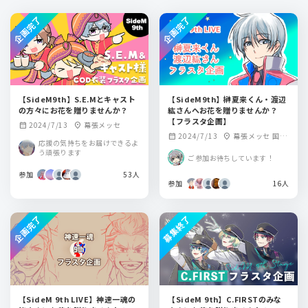
企画完了
企画完了
【SideM9th】S.E.Mとキャスト
【SideM9th】榊夏来くん・渡辺
の方々にお花を贈りませんか？
紘さんへお花を贈りませんか？
【フラスタ企画】
2024/7/13
幕張メッセ
calendar_month
location_on
2024/7/13
幕張メッセ 国際
calendar_month
location_on
応援の気持ちをお届けできるよ
展示場ホール9-11
う頑張ります
ご参加お待ちしています！
参加
53人
参加
16人
企画完了
募集終了
【SideM 9th LIVE】神速一魂の
【SideM 9th】C.FIRSTのみな