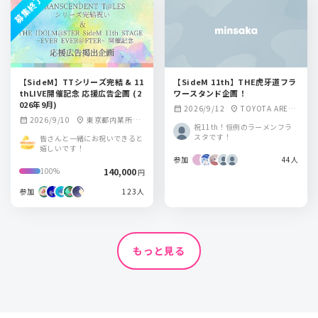
募集終了
【SideM】TTシリーズ完結 & 11
【SideM 11th】THE虎牙道フラ
thLIVE開催記念 応援広告企画 (2
ワースタンド企画！
026年9月)
2026/9/12
TOYOTA ARENA
calendar_month
location_on
2026/9/10
東京都内某所
calendar_month
location_on
TOKYO
祝11th！恒例のラーメンフラ
駅/愛知県某所 駅
スタです！
皆さんと一緒にお祝いできると
嬉しいです！
参加
44人
140,000
100%
円
参加
123人
もっと見る