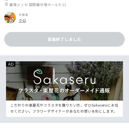
location_on
幕張メッセ 国際展示場ホール9-11
主催者
クロ
募集終了しました
こだわりの楽屋花やフラスタを贈りたい方、ぜひSakaseruにお任
せください。フラワーデザイナーがあなたの想いを形にします。