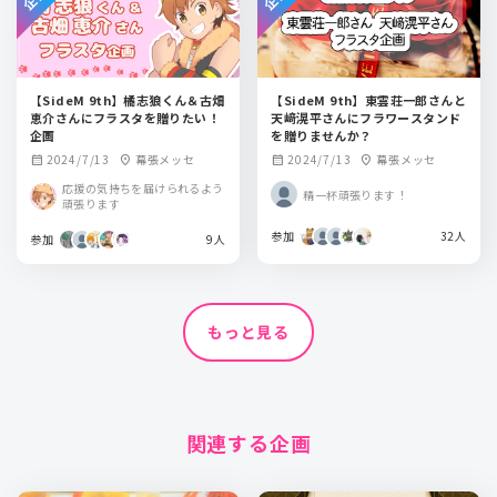
【SideM 9th】橘志狼くん＆古畑
【SideM 9th】東雲荘一郎さんと
恵介さんにフラスタを贈りたい！
天﨑滉平さんにフラワースタンド
企画
を贈りませんか？
2024/7/13
幕張メッセ
2024/7/13
幕張メッセ
calendar_month
location_on
calendar_month
location_on
応援の気持ちを届けられるよう
精一杯頑張ります！
頑張ります
参加
32人
参加
9人
もっと見る
関連する企画