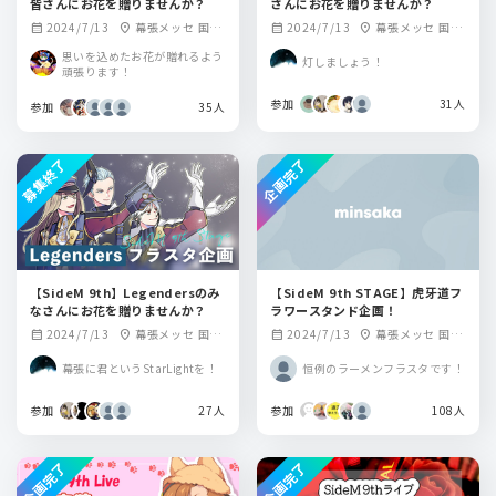
皆さんにお花を贈りませんか？
さんにお花を贈りませんか？
2024/7/13
幕張メッセ 国際
2024/7/13
幕張メッセ 国際
calendar_month
location_on
calendar_month
location_on
展示場ホール9-11
展示場ホール9-11
思いを込めたお花が贈れるよう
灯しましょう！
頑張ります！
参加
31人
参加
35人
募集終了
企画完了
【SideM 9th】Legendersのみ
【SideM 9th STAGE】虎牙道フ
なさんにお花を贈りませんか？
ラワースタンド企画！
2024/7/13
幕張メッセ 国際
2024/7/13
幕張メッセ 国際
calendar_month
location_on
calendar_month
location_on
展示場ホール9-11
展示場ホール9-11
幕張に君というStarLightを！
恒例のラーメンフラスタです！
参加
27人
参加
108人
企画完了
企画完了