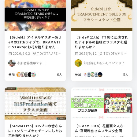
【SideM】アイドルマスターSid
【SideM11th】TT03に出演され
eMの11thライブで、DRAMATI
たアイドルの皆様にフラスタを贈
C STARSにお花を贈りません
りませんか？
か？
2026/9/12
TOYOTA ARENA
2026/9/12
TOYOTAアリー
calendar_month
location_on
calendar_month
location_on
TOKYO
ナ東京
参加者募集中です！
御出演をお祝いしたいです！
参加
6人
参加
5人
【SideM11th】315プロの皆さん
【SideM 11th】花園百々人さ
にTTシリーズをモチーフにしたお
ん･宮﨑雅也さんフラスタ企画
花を贈りませんか？