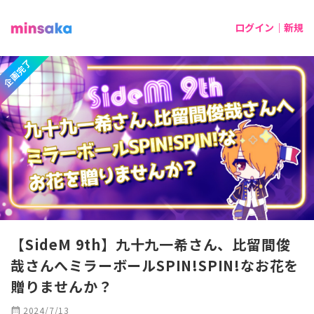
ログイン｜新規
企画完了
【SideM 9th】九十九一希さん、比留間俊
哉さんへミラーボールSPIN!SPIN!なお花を
贈りませんか？
calendar_month
2024/7/13