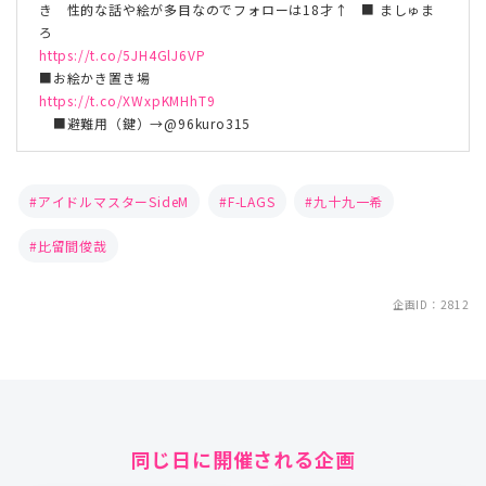
き 性的な話や絵が多目なのでフォローは18才↑ ■ ましゅま
ろ
https://t.co/5JH4GlJ6VP
■お絵かき置き場
https://t.co/XWxpKMHhT9
■避難用（鍵）→@96kuro315
アイドルマスターSideM
F-LAGS
九十九一希
比留間俊哉
企画ID：2812
同じ日に開催される企画