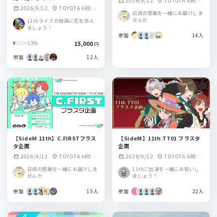
2026/9/12
TOYOTA ARENA
calendar_month
location_on
2026/9/12
TOYOTA ARENA
calendar_month
location_on
TOKYO
日頃の感謝を一緒にお届けしま
TOKYO
せんか
11thライブの物語に花を添え
ましょう！
参加
14人
15,000
13%
円
参加
12人
【SideM 11th】C.FIRSTフラス
【SideM】11th TT01 フラスタ
タ企画
企画
2026/9/12
TOYOTA ARENA
2026/9/12
TOYOTA ARENA
calendar_month
location_on
calendar_month
location_on
TOKYO
TOKYO
日頃の感謝を一緒にお届けしま
11thご出演を一緒にお祝いし
せんか
ましょう！
参加
15人
参加
22人