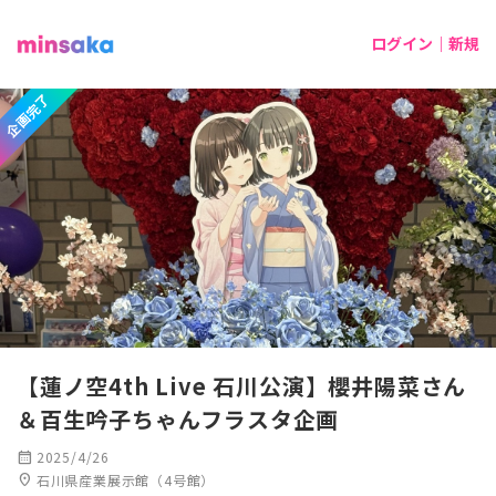
ログイン｜新規
企画完了
【蓮ノ空4th Live 石川公演】櫻井陽菜さん
＆百生吟子ちゃんフラスタ企画
calendar_month
2025/4/26
location_on
石川県産業展示館（4号館）