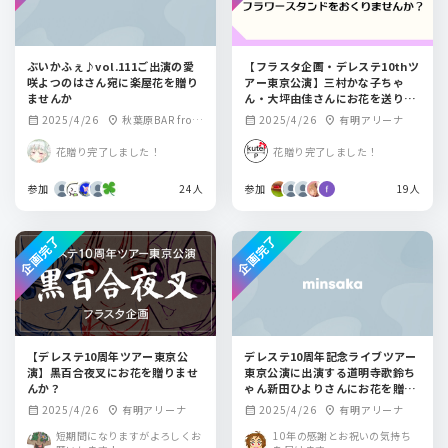
ぶいかふぇ♪vol.111ご出演の愛
【フラスタ企画・デレステ10thツ
咲よつのはさん宛に楽屋花を贈り
アー東京公演】三村かな子ちゃ
ませんか
ん・大坪由佳さんにお花を送りま
せんか？
2025/4/26
秋葉原BAR from
2025/4/26
有明アリーナ
calendar_month
location_on
calendar_month
location_on
scratch
花贈り完了しました！
花贈り完了しました！
参加
24人
参加
19人
企画完了
企画完了
【デレステ10周年ツアー東京公
デレステ10周年記念ライブツアー
演】黒百合夜叉にお花を贈りませ
東京公演に出演する道明寺歌鈴ち
んか？
ゃん新田ひよりさんにお花を贈り
ましょう
2025/4/26
有明アリーナ
2025/4/26
有明アリーナ
calendar_month
location_on
calendar_month
location_on
短期間になりますがよろしくお
10年の感謝とお祝いの気持ち