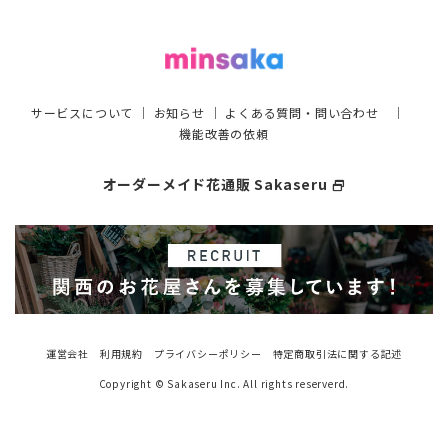
サービスについて
｜
お知らせ
｜
よくある質問・問い合わせ
｜
機能改善の依頼
オーダーメイド花通販 Sakaseru
select_window
運営会社
利用規約
プライバシーポリシー
特定商取引法に関する記述
Copyright © Sakaseru Inc. All rights reserverd.