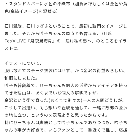
・スタンドカバーに水色の不織布（加賀友禅もしくは金色や黄
色(
金箔イメージ)
を混ぜる）
石川凱旋、石川っぽさということで、最初に鼓門をイメージし
ました。そこから吟子ちゃんの原点とも言える、7月度
Fes×LIVE『月夜見海月』の「届け私の歌～」のところをイラ
ストに。
イラストについて、
服は敢えてステージ衣装にはせず、かつ金沢の街並みらしい、
和服にしました。
吟子も普段着で、ひーちゃんも個人の活動からアイデアを持っ
てきた理由は、あくまでいち個人の解釈ですが、
金沢という街で育った(あくまで別々の)一人の人間どうしが、
こうして出逢い、同じ想いや経験を通して、一緒に故郷の金沢
の地に立つ、というのを表現ようと思ったからです。
特にひーちゃんは声優として吟子ちゃんでありつつも、吟子ち
ゃんの事が大好きで、いちファンとして一番近くで推し、応援