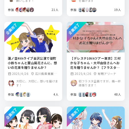
願いします！
を届けます
参加
21人
参加
19人
企画完了
企画完了
蓮ノ空4thライブ金沢公演で徒町
【デレステ10thツアー東京】三村
小鈴ちゃんと葉山風花さんに、想
かな子ちゃん・大坪由佳さんへお
いの花束を贈りませんか？
花を贈りませんか？【フラスタ企
画】
2025/4/26
石川県産業展示
2025/4/26
有明アリーナ
calendar_month
location_on
calendar_month
location_on
館（4号館）
大切に、大切に、想いを届けま
初フラスタ企画ですが、精一杯
す！
頑張ります！
参加
4人
参加
48人
企画完了
企画完了