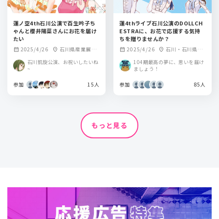
蓮ノ空4th石川公演で百生吟子ち
蓮4thライブ石川公演のDOLLCH
ゃんと櫻井陽菜さんにお花を届け
ESTRAに、お花で応援する気持
たい
ちを贈りませんか？
2025/4/26
石川県産業展示
2025/4/26
石川・石川県産
calendar_month
location_on
calendar_month
location_on
館（4号館）
業展示館（4号館）
石川凱旋公演、お祝いしたいね
104期最高の夢に、思いを届け
~
ましょう！
参加
15人
参加
85人
もっと見る