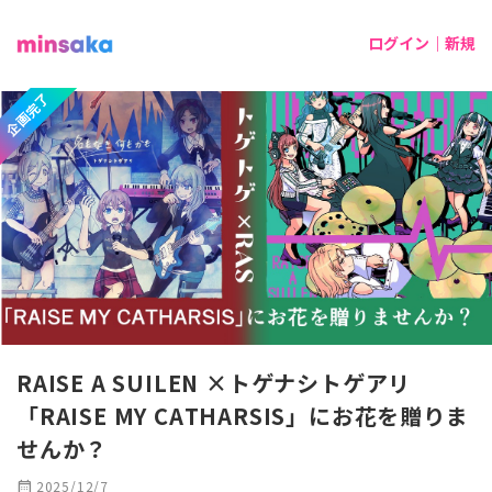
ログイン｜新規
企画完了
RAISE A SUILEN ×トゲナシトゲアリ
「RAISE MY CATHARSIS」にお花を贈りま
せんか？
calendar_month
2025/12/7