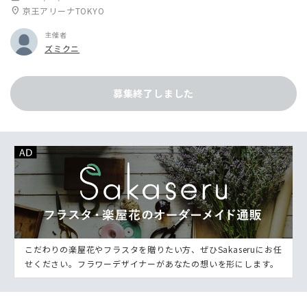
location_on
京王アリーナTOKYO
主催者
ズミクニ
募集終了しました
こだわりの楽屋花やフラスタを贈りたい方、ぜひSakaseruにお任
せください。フラワーデザイナーがあなたの想いを形にします。