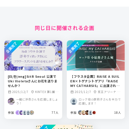
同じ日に開催される企画
企画完了
企画完了
[日/한/eng]SitR Seoul 公演で
【フラスタ企画】RAISE A SUIL
Uki Violetaさんにお花を送りま
EN×トゲナシトゲアリ「RAISE
せんか？
MY CATHARSIS」に出演される
ロック役小原莉子さんにフラスタ
2025/12/7
KINTEX 第1展示
2025/12/7
京王アリーナ T
calendar_month
location_on
calendar_month
location_on
を贈りませんか？
場 (Anime x Game
OKYO
一緒に浮奇さんを応援しましょ
ロック役小原莉子さんを全力で
Festival Korea 20
う！
応援します！
25)
参加
77人
参加
18人