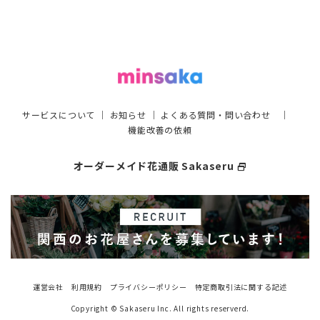
サービスについて
｜
お知らせ
｜
よくある質問・問い合わせ
｜
機能改善の依頼
オーダーメイド花通販 Sakaseru
select_window
運営会社
利用規約
プライバシーポリシー
特定商取引法に関する記述
Copyright © Sakaseru Inc. All rights reserverd.