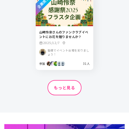
企画完了
山崎怜奈さんのファンクラブイベ
ントにお花を贈りませんか？
2025/12/7
calendar_month
location_on
皆様でイベント会場を彩りまし
ょう！
参加
31人
もっと見る